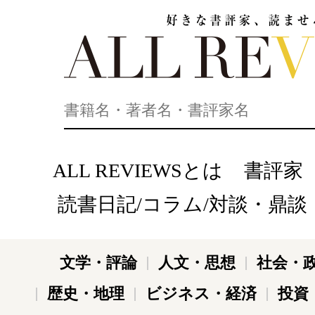
好きな書評家、読ませる書評。ALL REVIEWS
ALL REVIEWSとは
書評家
読書日記/コラム/対談・鼎談
文学・評論
人文・思想
社会・
歴史・地理
ビジネス・経済
投資