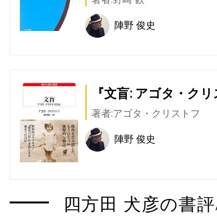
陣野 俊史
『文盲: アゴタ・クリ
著者:アゴタ・クリストフ
陣野 俊史
四方田 犬彦の書評