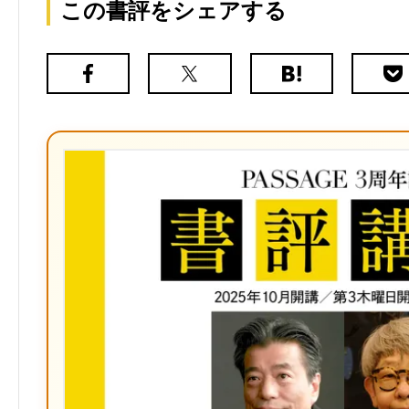
この書評をシェアする
Facebook
X（旧
は
Poc
Twitter）
て
な
ブ
ッ
ク
マ
ー
ク