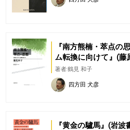
『南方熊楠・萃点の
ム転換に向けて』(藤
著者:鶴見 和子
四方田 犬彦
『黄金の驢馬』(岩波書