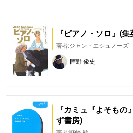
『ピアノ・ソロ』(集
著者:ジャン・エシュノーズ
陣野 俊史
『カミュ『よそもの』
ず書房)
著者:野崎 歓