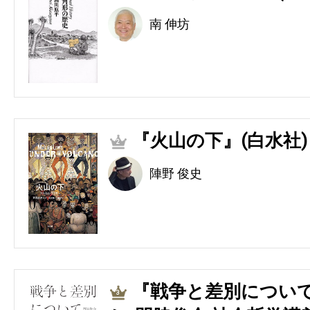
南 伸坊
『火山の下』(白水社)
2
陣野 俊史
『戦争と差別につい
3