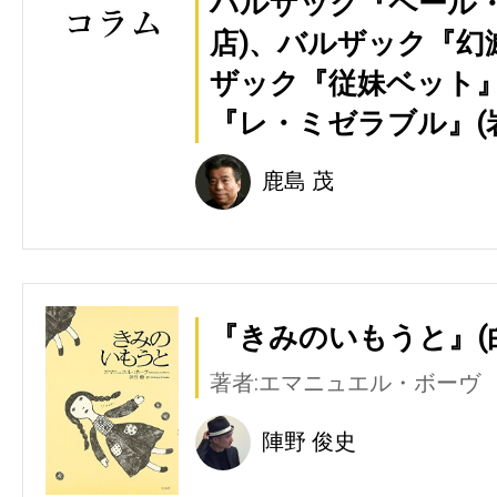
バルザック『ペール・
店)、バルザック『幻
ザック『従妹ベット』
『レ・ミゼラブル』(岩
鹿島 茂
『きみのいもうと』(
著者:エマニュエル・ボーヴ
陣野 俊史