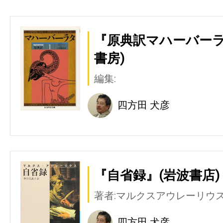
『原典訳マハーバーラ
書房)
編集:
四方田 犬彦
『自省録』(岩波書店)
著者:マルクスアウレーリウ
四方田 犬彦