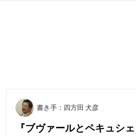
書き手：四方田 犬彦
『ブヴァールとペキュシェ』