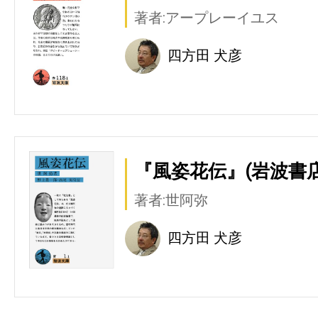
著者:アープレーイユス
四方田 犬彦
『風姿花伝』(岩波書店
著者:世阿弥
四方田 犬彦