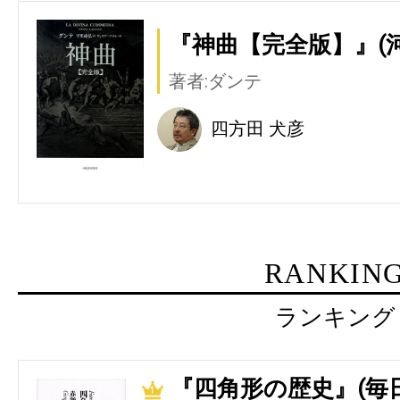
『神曲【完全版】』(
著者:ダンテ
四方田 犬彦
RANKIN
ランキング
『四角形の歴史』(毎
1