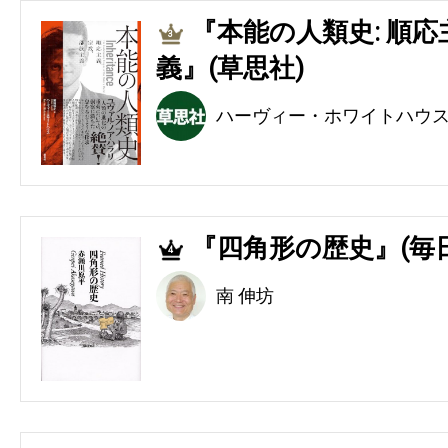
『本能の人類史: 順
3
義』(草思社)
ハーヴィー・ホワイトハウ
『四角形の歴史』(毎
4
南 伸坊