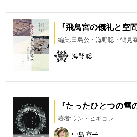
『飛鳥宮の儀礼と空間
編集:田島公・海野聡・鶴見
海野 聡
『たったひとつの雪の
著者:ウン・ヒギョン
中島 京子