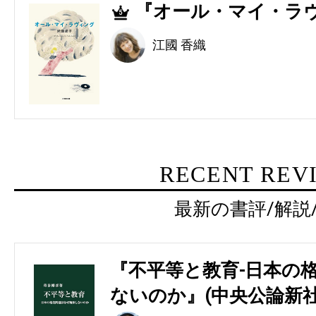
『オール・マイ・ラヴ
5
江國 香織
RECENT REV
最新の書評/解説
『不平等と教育-日本の
ないのか』(中央公論新社