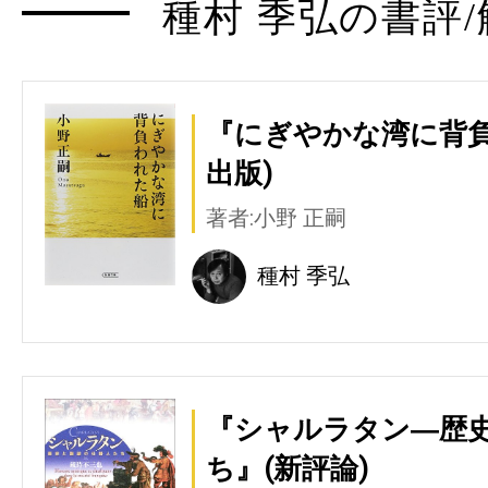
種村 季弘の書評/
『にぎやかな湾に背負
出版)
著者:小野 正嗣
種村 季弘
『シャルラタン―歴
ち』(新評論)