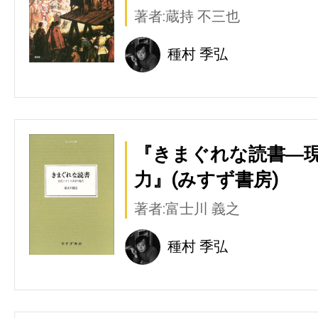
著者:蔵持 不三也
種村 季弘
『きまぐれな読書―
力』(みすず書房)
著者:富士川 義之
種村 季弘