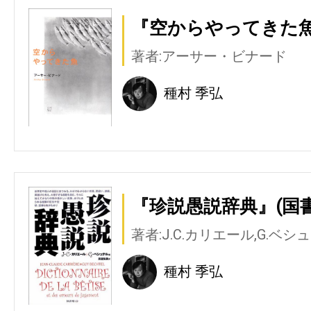
『空からやってきた魚
著者:アーサー・ビナード
種村 季弘
『珍説愚説辞典』(国
著者:J.C.カリエール,G.ベシ
種村 季弘