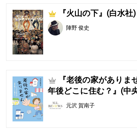
『火山の下』(白水社)
1
陣野 俊史
『老後の家がありませ
2
年後どこに住む？』(中央
元沢 賀南子