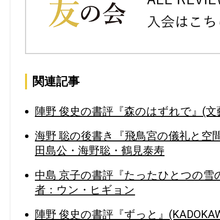
関連記事
陣野 俊史の書評『森のはずれで』(文藝
海野 聡の後書き『飛鳥宮の儀礼と空間
田島公・海野聡・鶴見泰寿
中島 京子の書評『たったひとつの雪の
者：ウン・ヒギョン
陣野 俊史の書評『ずっと』(KADOKAW