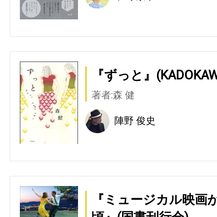
『ずっと』(KADOKAW
著者:森 健
陣野 俊史
『ミュージカル映画
頃』(国書刊行会)