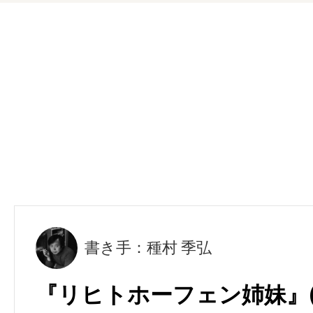
書き手：種村 季弘
『リヒトホーフェン姉妹』(