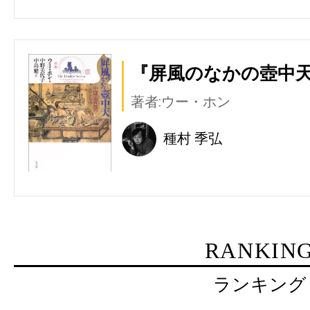
『屏風のなかの壺中天
著者:ウー・ホン
種村 季弘
RANKIN
ランキング