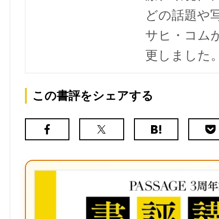
どの話題や写
サヒ・コム
更しました
この書評をシェアする
Facebook
X（旧
は
Poc
Twitter）
て
な
ブ
ッ
ク
マ
ー
ク