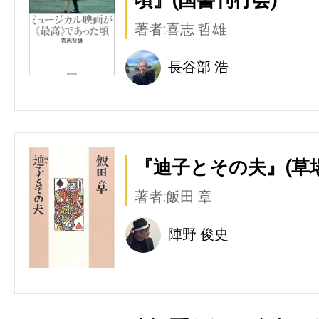
著者:喜志 哲雄
長谷部 浩
『迪子とその夫』(草
著者:飯田 章
陣野 俊史