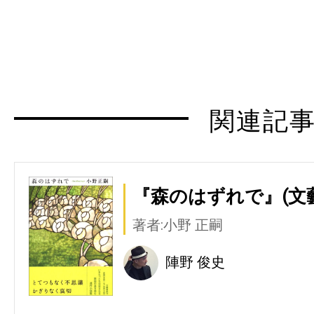
関連記
『森のはずれで』(文
著者:小野 正嗣
陣野 俊史