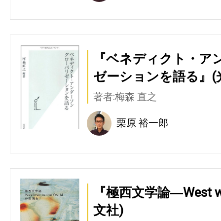
『ベネディクト・アン
ゼーションを語る』(
著者:梅森 直之
栗原 裕一郎
『極西文学論―West way 
文社)