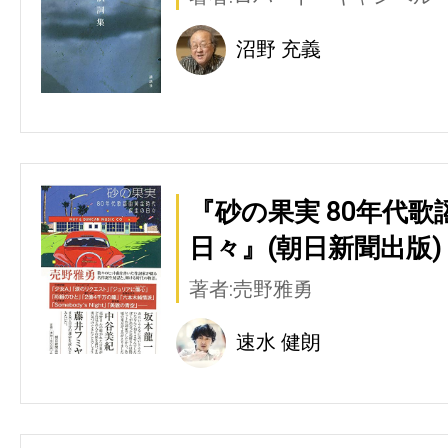
沼野 充義
『砂の果実 80年代
日々』(朝日新聞出版)
著者:売野雅勇
速水 健朗