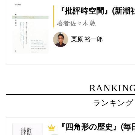
『批評時空間』(新潮社
著者:佐々木 敦
栗原 裕一郎
RANKIN
ランキング
『四角形の歴史』(毎
1