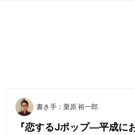
書き手：栗原 裕一郎
『恋するJポップ―平成に