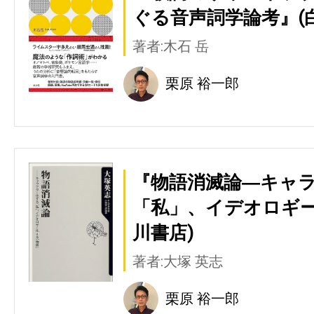
ぐる音声詞学論考』(
著者:木石 岳
栗原 裕一郎
『物語消滅論―キャ
「私」、イデオロギー
川書店)
著者:大塚 英志
栗原 裕一郎