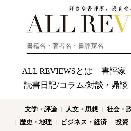
好きな書評家、読ませる書評。ALL REVIEWS
ALL REVIEWSとは
書評家
読書日記/コラム/対談・鼎談
文学・評論
人文・思想
社会・
歴史・地理
ビジネス・経済
投資