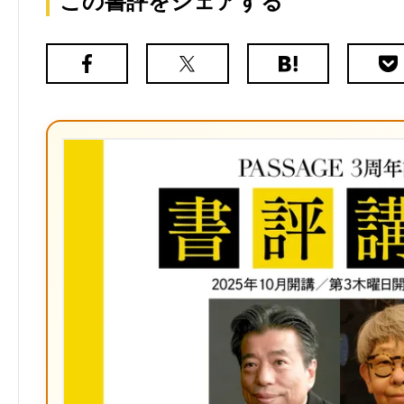
この書評をシェアする
Facebook
X（旧
は
Poc
Twitter）
て
な
ブ
ッ
ク
マ
ー
ク