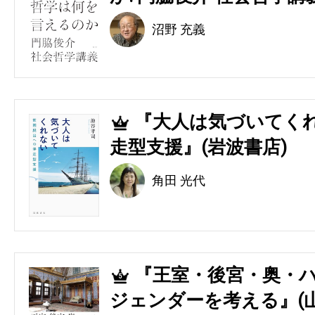
沼野 充義
『大人は気づいてくれ
4
走型支援』(岩波書店)
角田 光代
『王室・後宮・奥・ハ
5
ジェンダーを考える』(