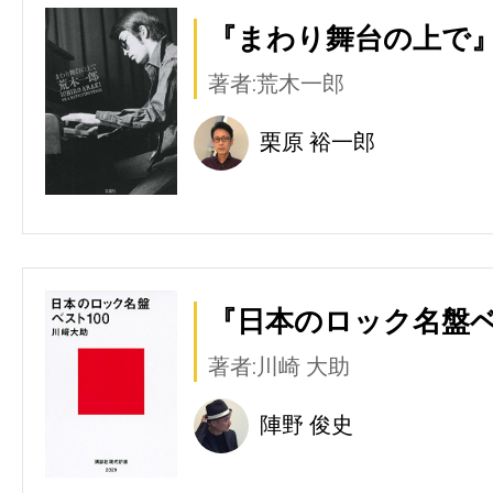
『まわり舞台の上で』
著者:荒木一郎
栗原 裕一郎
『日本のロック名盤ベス
著者:川崎 大助
陣野 俊史