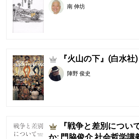
南 伸坊
『火山の下』(白水社)
2
陣野 俊史
『戦争と差別につい
3
か: 門脇俊介 社会哲学講