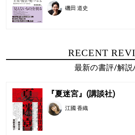
磯田 道史
RECENT REV
最新の書評/解説
『夏迷宮』(講談社)
江國 香織