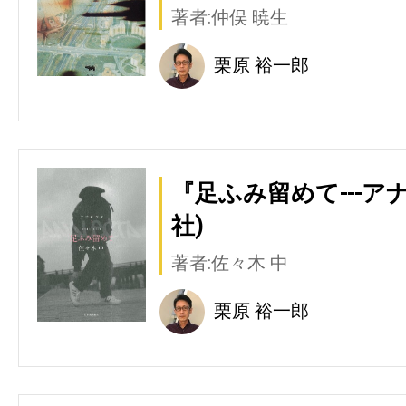
著者:仲俣 暁生
栗原 裕一郎
『足ふみ留めて---ア
社)
著者:佐々木 中
栗原 裕一郎