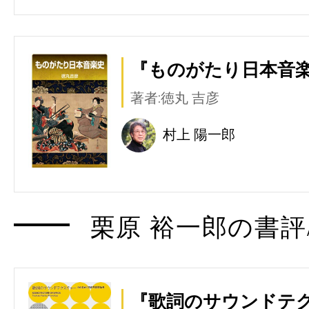
『ものがたり日本音楽
著者:徳丸 吉彦
村上 陽一郎
栗原 裕一郎の書評
『歌詞のサウンドテ