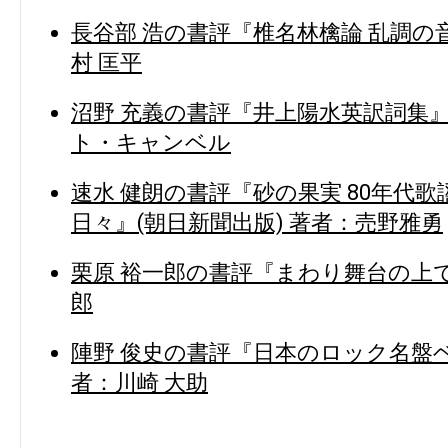
長谷部 浩の書評『椎名林檎論 乱調の音
村 匡平
沼野 充義の書評『井上陽水英訳詞集』
ト・キャンベル
速水 健朗の書評『砂の果実 80年代
日々』(朝日新聞出版) 著者：売野雅勇
栗原 裕一郎の書評『まわり舞台の上で
郎
陣野 俊史の書評『日本のロック名盤ベス
者：川崎 大助