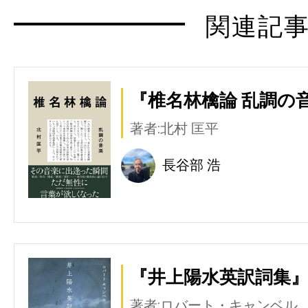
関連記
『椎名林檎論 乱調の音
著者:北村 匡平
長谷部 浩
『井上陽水英訳詞集』
著者:ロバート・キャンベル