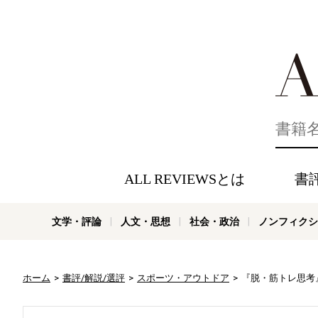
好きな書評
ALL REVIEWSとは
書
文学・評論
人文・思想
社会・政治
ノンフィクシ
ホーム
書評/解説/選評
スポーツ・アウトドア
『脱・筋トレ思考』