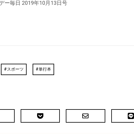
デー毎日 2019年10月13日号
スポーツ
単行本
Pocket
メ
LIN
で
ー
送
ル