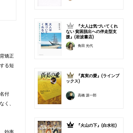
『大人は気づいてくれ
2
ない 貧困脱出への伴走型支
援』(岩波書店)
角田 光代
背矯正
する短
『真実の愛』(ラインブ
3
ックス)
名付
高橋 源一郎
なく、
『火山の下』(白水社)
4
、効率