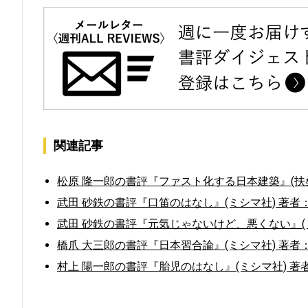
関連記事
松原 隆一郎の書評『ファスト化する日本建築』(扶桑
武田 砂鉄の書評『口笛のはなし』(ミシマ社) 著者：
武田 砂鉄の書評『元気じゃないけど、悪くない』(
橋爪 大三郎の書評『日本習合論』(ミシマ社) 著者
村上 陽一郎の書評『胎児のはなし』(ミシマ社) 著