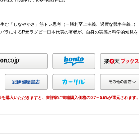
9394257
ISBN-13：978-4909394255
生む「しなやかさ」筋トレ思考（＝勝利至上主義、過度な競争主義…）
バラにする!?元ラグビー日本代表の著者が、自身の実感と科学的知見を
Amazon
honto
Yahoo!ショッピング
紀伊国屋
カーリル
由で書籍を購入いただきますと、書評家に書籍購入価格の0.7～5.6%が還元されます