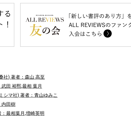
社) 著者：森山 高至
武田 裕煕,最相 葉月
ミシマ社) 著者：青山ゆみこ
：内田樹
者：最相葉月,増崎英明