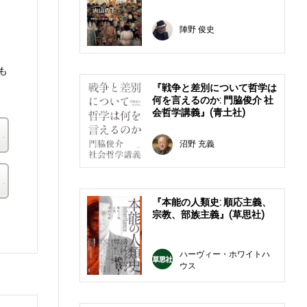
陣野 俊史
も
『戦争と差別について哲学は
何を言えるのか: 門脇俊介 社
会哲学講義』(青土社)
楽天ブックス
沼野 充義
その他の書店
『本能の人類史: 順応主義、
宗教、部族主義』(草思社)
。
ハーヴィー・ホワイトハ
ウス