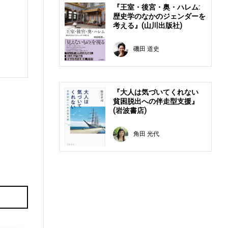
『王室・後宮・奥・ハレム:
歴史学のなかのジェンダーを
考える』(山川出版社)
磯田 道史
『大人は気づいてくれない
貧困脱出への伴走型支援』
(岩波書店)
角田 光代
E