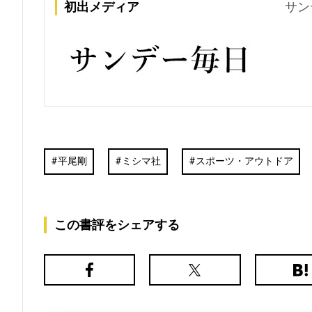
初出メディア
サン
平尾剛
ミシマ社
スポーツ・アウトドア
この書評をシェアする
Facebook
X（旧
は
Twitter）
て
な