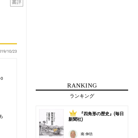
書評
019/10/23
0
RANKING
ランキング
『四角形の歴史』(毎日
1
も
新聞社)
南 伸坊