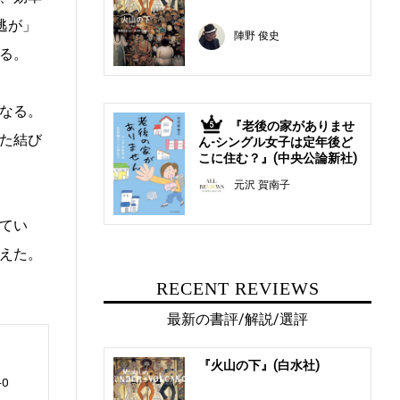
逃が」
陣野 俊史
る。
なる。
『老後の家がありませ
5
た結び
ん-シングル女子は定年後ど
こに住む？』(中央公論新社)
元沢 賀南子
てい
えた。
RECENT REVIEWS
最新の書評/解説/選評
『火山の下』(白水社)
0