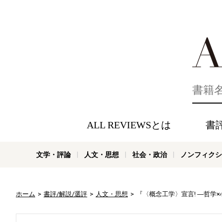
好きな書評
ALL REVIEWSとは
書
文学・評論
人文・思想
社会・政治
ノンフィクシ
ホーム
書評/解説/選評
人文・思想
『〈概念工学〉宣言! ―哲学