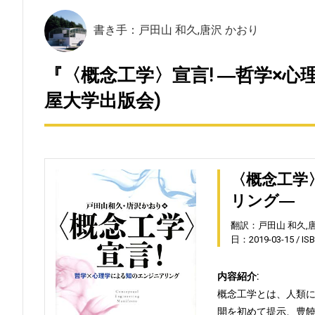
書き手：戸田山 和久,唐沢 かおり
『〈概念工学〉宣言! ―哲学×
屋大学出版会)
〈概念工学
リング―
翻訳：戸田山 和久,
日：2019-03-15
IS
内容紹介:
概念工学とは、人類
開を初めて提示、豊