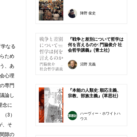
陣野 俊史
『戦争と差別について哲学は
何を言えるのか: 門脇俊介 社
哲学なる
会哲学講義』(青土社)
らため
沼野 充義
う、あ
会心理
の専門
『本能の人類史: 順応主義、
議論し
宗教、部族主義』(草思社)
理念に
ハーヴィー・ホワイトハ
、（3）
ウス
が、そ
間隙の