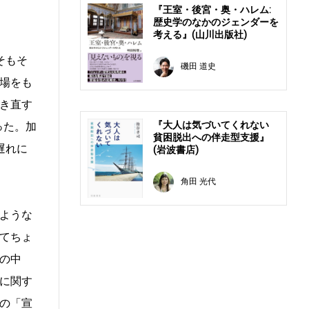
『王室・後宮・奥・ハレム:
歴史学のなかのジェンダーを
考える』(山川出版社)
そもそ
磯田 道史
場をも
き直す
『大人は気づいてくれない
った。加
貧困脱出への伴走型支援』
遅れに
(岩波書店)
角田 光代
ような
てちょ
の中
に関す
の「宣