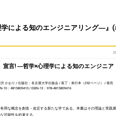
心理学による知のエンジニアリング―』(
2
〉宣言! ―哲学×心理学による知のエンジニア
唐沢 かおり
出版社：名古屋大学出版会
装丁：単行本（292ページ）
発売
BN-10：4815809410
ISBN-13：978-4815809416
に有用な概念を創造・改定する新たな学である。本書はその理論と実践
饒な可能性を約束する。