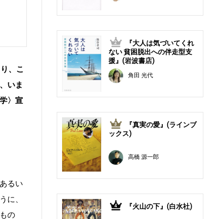
『大人は気づいてくれ
2
ない 貧困脱出への伴走型支
援』(岩波書店)
より、こ
角田 光代
、いま
学〉宣
『真実の愛』(ラインブ
3
ックス)
高橋 源一郎
あるい
うに、
『火山の下』(白水社)
4
もの