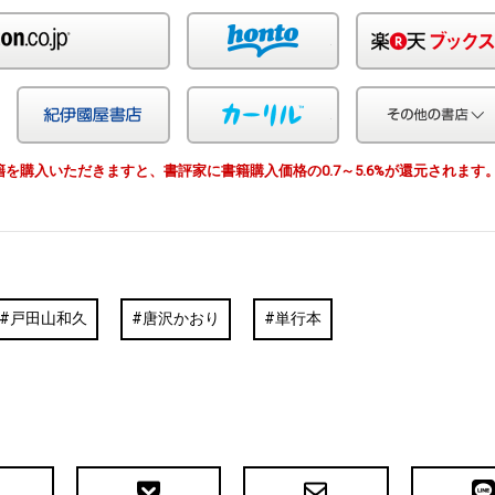
Amazon
honto
Yahoo!ショッピング
紀伊国屋
カーリル
由で書籍を購入いただきますと、書評家に書籍購入価格の0.7～5.6%が還元されます
戸田山和久
唐沢かおり
単行本