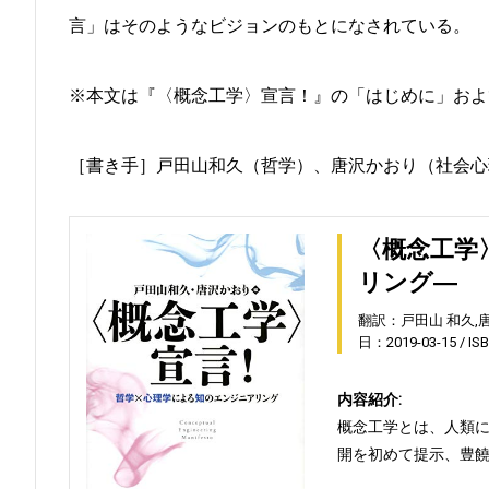
言」はそのようなビジョンのもとになされている。
※本文は『〈概念工学〉宣言！』の「はじめに」およ
［書き手］戸田山和久（哲学）、唐沢かおり（社会心
〈概念工学
リング―
翻訳：戸田山 和久,
日：2019-03-15
IS
内容紹介:
概念工学とは、人類
開を初めて提示、豊