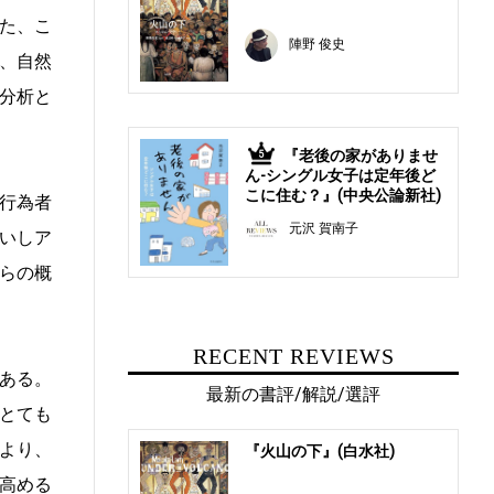
た、こ
陣野 俊史
、自然
分析と
『老後の家がありませ
5
ん-シングル女子は定年後ど
こに住む？』(中央公論新社)
行為者
元沢 賀南子
いしア
らの概
RECENT REVIEWS
ある。
最新の書評/解説/選評
とても
より、
『火山の下』(白水社)
高める