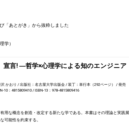
び「あとがき」から抜粋しました
理学）
〉宣言! ―哲学×心理学による知のエンジニア
唐沢 かおり
出版社：名古屋大学出版会
装丁：単行本（292ページ）
発売
BN-10：4815809410
ISBN-13：978-4815809416
に有用な概念を創造・改定する新たな学である。本書はその理論と実践
饒な可能性を約束する。