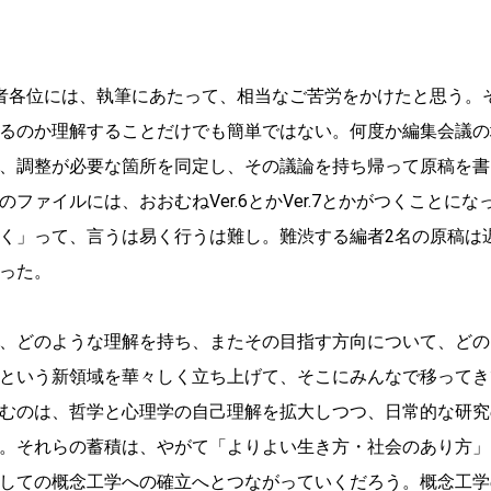
者各位には、執筆にあたって、相当なご苦労をかけたと思う。
るのか理解することだけでも簡単ではない。何度か編集会議の
、調整が必要な箇所を同定し、その議論を持ち帰って原稿を書
ァイルには、おおむねVer.6とかVer.7とかがつくことにな
く」って、言うは易く行うは難し。難渋する編者2名の原稿は
った。
、どのような理解を持ち、またその目指す方向について、どの
という新領域を華々しく立ち上げて、そこにみんなで移ってき
むのは、哲学と心理学の自己理解を拡大しつつ、日常的な研究
。それらの蓄積は、やがて「よりよい生き方・社会のあり方」
しての概念工学への確立へとつながっていくだろう。概念工学