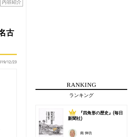
内容紹介
名古
019/12/23
RANKING
ランキング
『四角形の歴史』(毎日
1
新聞社)
展
南 伸坊