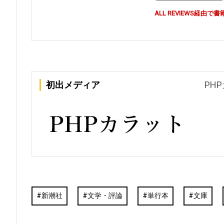
ALL REVIEWS経
初出メディア
PH
新潮社
文学・評論
単行本
文庫