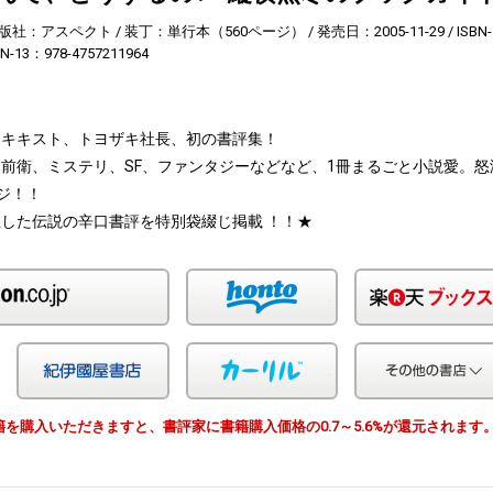
版社：アスペクト
装丁：単行本（560ページ）
発売日：2005-11-29
ISBN-
BN-13：978-4757211964
メキキスト、トヨザキ社長、初の書評集！
前衛、ミステリ、SF、ファンタジーなどなど、1冊まるごと小説愛。怒
ージ！！
した伝説の辛口書評を特別袋綴じ掲載 ！！★
Amazon
honto
Yahoo!ショッピング
紀伊国屋
カーリル
由で書籍を購入いただきますと、書評家に書籍購入価格の0.7～5.6%が還元されます