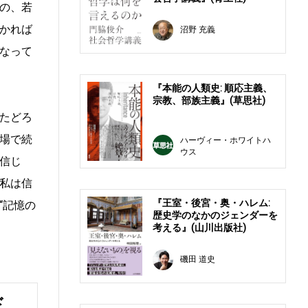
の、若
かれば
沼野 充義
なって
『本能の人類史: 順応主義、
宗教、部族主義』(草思社)
たどろ
場で続
ハーヴィー・ホワイトハ
ウス
信じ
私は信
『王室・後宮・奥・ハレム:
“記憶の
歴史学のなかのジェンダーを
考える』(山川出版社)
磯田 道史
ド