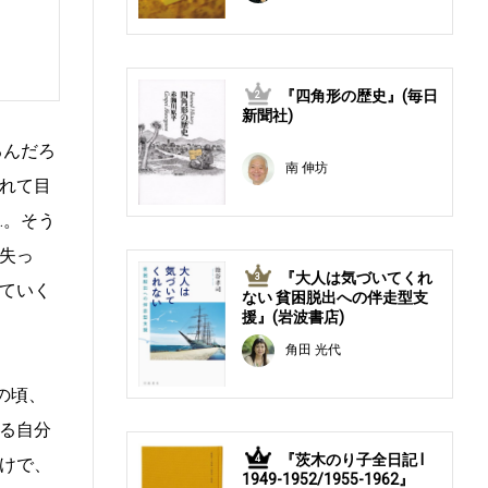
『四角形の歴史』(毎日
2
新聞社)
るんだろ
南 伸坊
れて目
…。そう
失っ
『大人は気づいてくれ
3
ていく
ない 貧困脱出への伴走型支
援』(岩波書店)
角田 光代
の頃、
る自分
『茨木のり子全日記 Ⅰ
4
けで、
1949-1952/1955-1962』