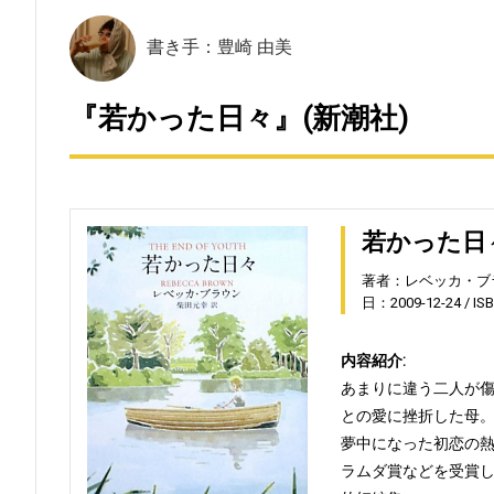
書き手：豊崎 由美
『若かった日々』(新潮社)
若かった日
著者：レベッカ・ブ
日：2009-12-24
IS
内容紹介:
あまりに違う二人が
との愛に挫折した母
夢中になった初恋の
ラムダ賞などを受賞