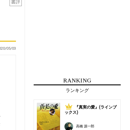
書評
020/05/03
RANKING
ランキング
夫
『真実の愛』(ラインブ
1
に
ックス)
で
伝
高橋 源一郎