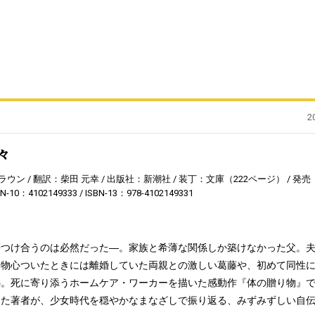
2
々
ラウン
翻訳：柴田 元幸
出版社：新潮社
装丁：文庫（222ページ）
発売
BN-10：4102149333
ISBN-13：978-4102149331
傷つけ合うのは必然だった―。家族と希薄な関係しか築けなかった父。
。物心ついたときには離婚していた両親との激しい葛藤や、初めて同性
熱。死に寄り添うホームケア・ワーカーを描いた感動作『体の贈り物』
した著者が、少女時代を穏やかなまなざしで振り返る、みずみずしい自