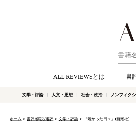
好きな書評
ALL REVIEWSとは
書
文学・評論
人文・思想
社会・政治
ノンフィクシ
ホーム
書評/解説/選評
文学・評論
『若かった日々』(新潮社)