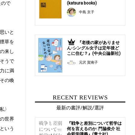
たので
(katsura books)
中島 京子
思いと
煙草を
『老後の家がありませ
5
ん-シングル女子は定年後ど
の来し
こに住む？』(中央公論新社)
そうで
元沢 賀南子
力に満
その喚
RECENT REVIEWS
最新の書評/解説/選評
私〉
の世界
『戦争と差別について哲学は
という
何を言えるのか: 門脇俊介 社
会哲学講義』(青土社)