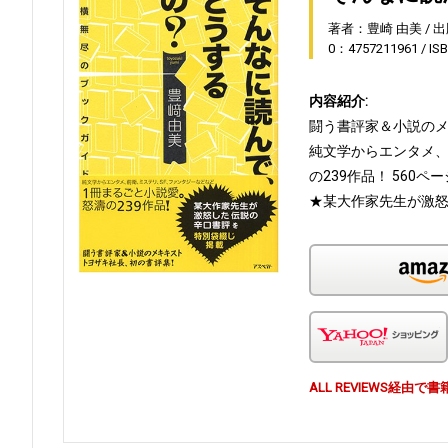
著者：豊崎 由美
出
0：4757211961
IS
内容紹介:
闘う書評家＆小説の
純文学からエンタメ、
の239作品！ 560ペ
★某大作家先生が激怒
ALL REVIEWS経