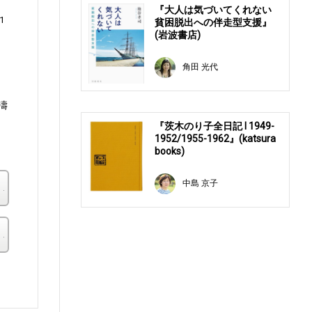
『大人は気づいてくれない
1
貧困脱出への伴走型支援』
(岩波書店)
角田 光代
濤
『茨木のり子全日記 Ⅰ 1949-
1952/1955-1962』(katsura
books)
中島 京子
楽天ブックス
その他の書店
。