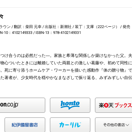
々
ラウン
翻訳：柴田 元幸
出版社：新潮社
装丁：文庫（222ページ）
発売
BN-10：4102149333
ISBN-13：978-4102149331
傷つけ合うのは必然だった―。家族と希薄な関係しか築けなかった父。
。物心ついたときには離婚していた両親との激しい葛藤や、初めて同性
熱。死に寄り添うホームケア・ワーカーを描いた感動作『体の贈り物』
した著者が、少女時代を穏やかなまなざしで振り返る、みずみずしい自
Amazon
honto
Yahoo!ショッピング
紀伊国屋
カーリル