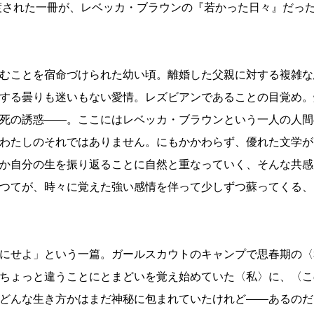
渡された一冊が、レベッカ・ブラウンの『若かった日々』だっ
むことを宿命づけられた幼い頃。離婚した父親に対する複雑な
する曇りも迷いもない愛情。レズビアンであることの目覚め。
死の誘惑――。ここにはレベッカ・ブラウンという一人の人間
わたしのそれではありません。にもかかわらず、優れた文学が
か自分の生を振り返ることに自然と重なっていく、そんな共感
つてが、時々に覚えた強い感情を伴って少しずつ蘇ってくる、
にせよ」という一篇。ガールスカウトのキャンプで思春期の〈
ちょっと違うことにとまどいを覚え始めていた〈私〉に、〈こ
どんな生き方かはまだ神秘に包まれていたけれど――あるのだ