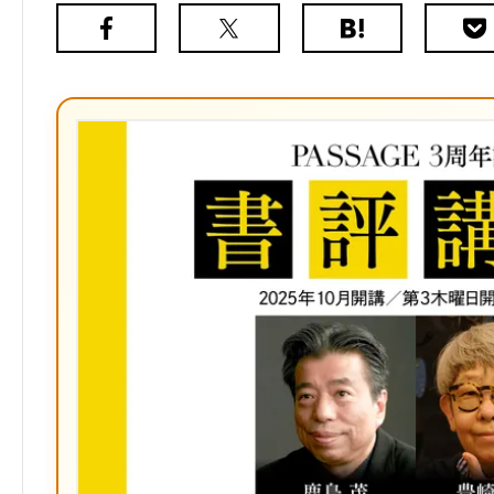
Facebook
X（旧
は
Poc
Twitter）
て
な
ブ
ッ
ク
マ
ー
ク