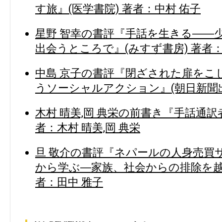
す旅』(医学書院) 著者：中村 佑子
星野 智幸の書評『手話を生きる――
出会うところで』(みすず書房) 著者：
中島 京子の書評『閉ざされた扉をこ
うソーシャルアクション』(朝日新聞出
木村 晴美,岡 典栄の前書き『手話通訳
者：木村 晴美,岡 典栄
旦 敬介の書評『ネパールの人身売買
から学ぶ―家族、社会からの排除を越え
者：田中 雅子