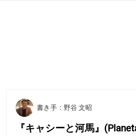
書き手：野谷 文昭
『キャシーと河馬』(Planeta P