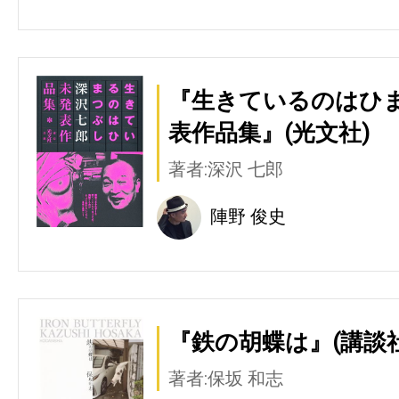
『生きているのはひま
表作品集』(光文社)
著者:深沢 七郎
陣野 俊史
『鉄の胡蝶は』(講談社
著者:保坂 和志