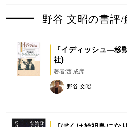
野谷 文昭の書評/
『イディッシュ―移動
社)
著者:西 成彦
野谷 文昭
『ぼくは始祖鳥になり