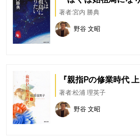
著者:宮内 勝典
野谷 文昭
『親指Pの修業時代 上
著者:松浦 理英子
野谷 文昭