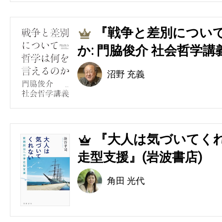
『戦争と差別につい
3
か: 門脇俊介 社会哲学講
沼野 充義
『大人は気づいてくれ
4
走型支援』(岩波書店)
角田 光代