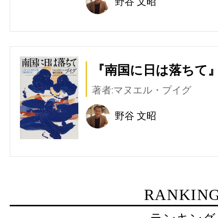
野谷 文昭
『南国に日は落ちて』
著者:マヌエル・プイグ
野谷 文昭
RANKIN