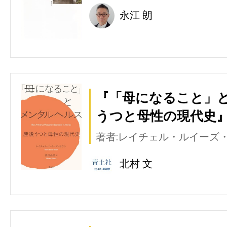
永江 朗
『「母になること」と
うつと母性の現代史』
著者:レイチェル・ルイーズ
北村 文