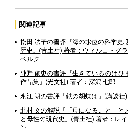
関連記事
松田 法子の書評『海の水位の科学史:
歴史』(青土社) 著者：ウィルコ・グ
ベルク
陣野 俊史の書評『生きているのはひ
作品集』(光文社) 著者：深沢 七郎
永江 朗の書評『鉄の胡蝶は』(講談社)
北村 文の解説『「母になること」とメ
と母性の現代史』(青土社) 著者：レ
ン