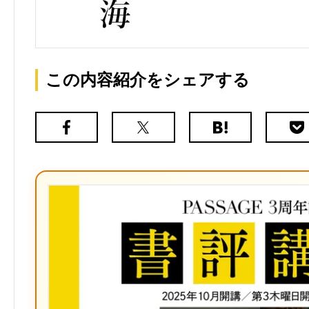
この内容紹介をシェアする
Facebook
X（旧
は
Poc
Twitter）
て
な
ブ
ッ
ク
マ
ー
ク