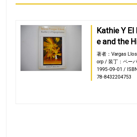
Kathie Y El
e and the 
著者：Vargas Llosa
orp
装丁：ペーパ
1995-09-01
ISB
78-8432204753