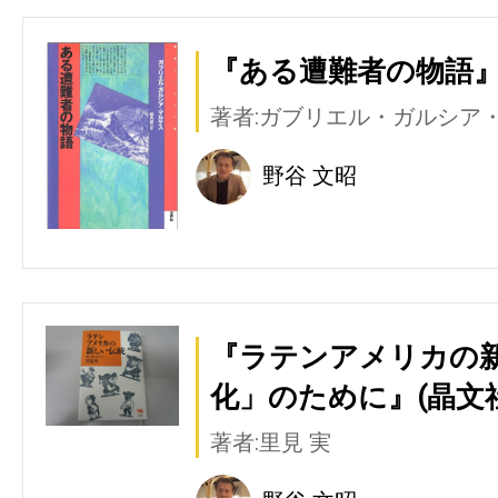
『ある遭難者の物語』
著者:ガブリエル・ガルシア
野谷 文昭
『ラテンアメリカの
化」のために』(晶文社
著者:里見 実