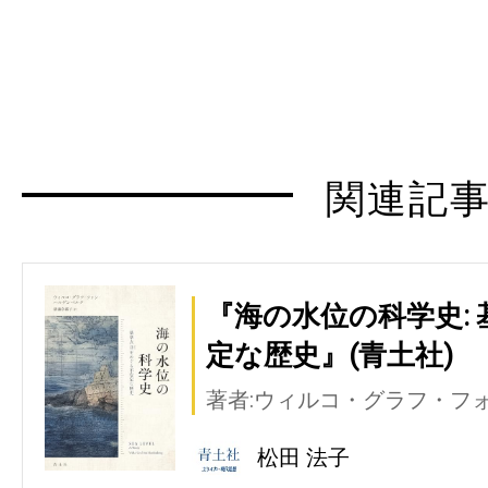
関連記
『海の水位の科学史:
定な歴史』(青土社)
著者:ウィルコ・グラフ・フ
松田 法子