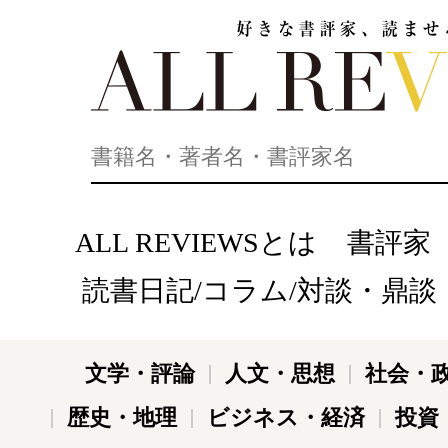
好きな書評家、読ませる書評。ALL REVIEWS
ALL REVIEWSとは
書評家
読書日記/コラム/対談・鼎談
文学・評論
人文・思想
社会・
歴史・地理
ビジネス・経済
投資