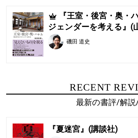
『王室・後宮・奥・ハ
5
ジェンダーを考える』(
磯田 道史
RECENT REV
最新の書評/解説
『夏迷宮』(講談社)