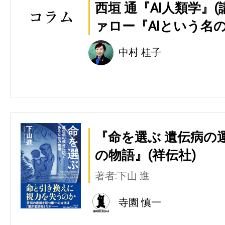
西垣 通『AI人類学』
ァロー『AIという名の
中村 桂子
『命を選ぶ 遺伝病の
の物語』(祥伝社)
著者:下山 進
寺園 慎一