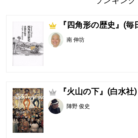
ランキング
『四角形の歴史』(毎
1
南 伸坊
『火山の下』(白水社)
2
陣野 俊史