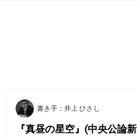
書き手：井上 ひさし
『真昼の星空』(中央公論新