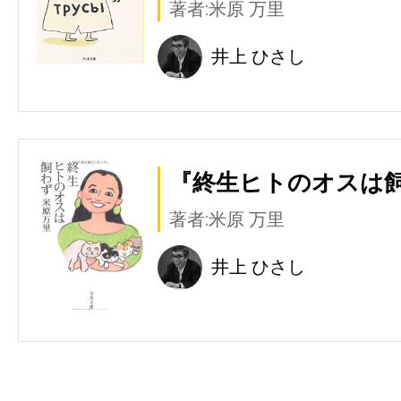
著者:米原 万里
井上 ひさし
『終生ヒトのオスは飼
著者:米原 万里
井上 ひさし