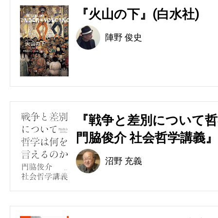
『火山の下』(白水社)
陣野 俊史
『戦争と差別について哲
門脇俊介 社会哲学講義』
沼野 充義