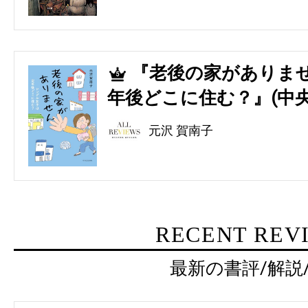
『老後の家がありませ
5
年後どこに住む？』(中央
元沢 賀南子
RECENT REV
最新の書評/解説