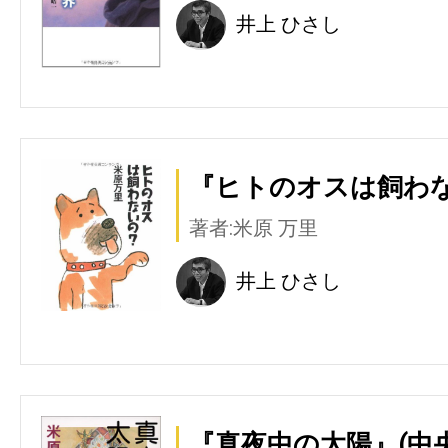
井上 ひさし
『ヒトのオスは飼わな
著者:米原 万里
井上 ひさし
『真夜中の太陽』(中