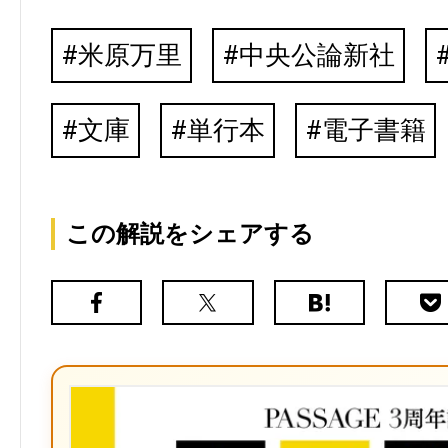
米原万里
中央公論新社
文庫
単行本
電子書籍
この解説をシェアする
Facebook
X（旧
は
Poc
Twitter）
て
な
ブ
ッ
ク
マ
ー