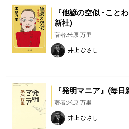
『他諺の空似 - こと
新社)
著者:米原 万里
井上 ひさし
『発明マニア』(毎日
著者:米原 万里
井上 ひさし