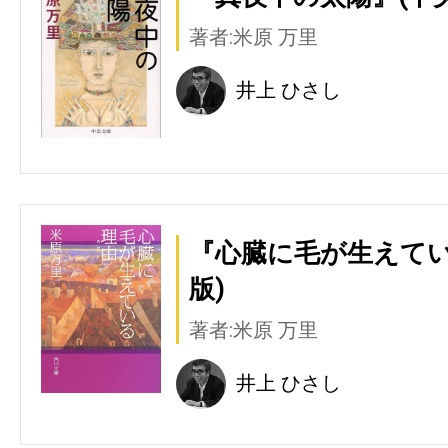
著者:米原 万里
井上 ひさし
『心臓に毛が生えてい
版)
著者:米原 万里
井上 ひさし