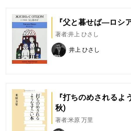
『父と暮せば―ロシア
著者:井上 ひさし
井上 ひさし
『打ちのめされるよう
秋)
著者:米原 万里