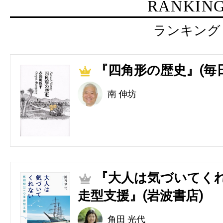
RANKIN
ランキング
『四角形の歴史』(毎
1
南 伸坊
『大人は気づいてくれ
2
走型支援』(岩波書店)
角田 光代