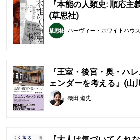
『本能の人類史: 順応主
(草思社)
ハーヴィー・ホワイトハウ
『王室・後宮・奥・ハレ
ェンダーを考える』(山川
磯田 道史
『大人は気づいてくれな