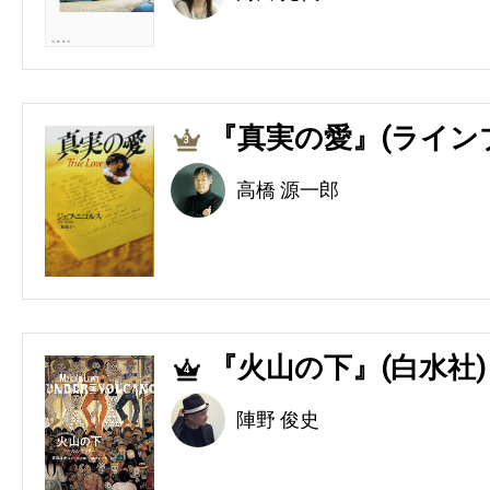
『真実の愛』(ライン
3
高橋 源一郎
『火山の下』(白水社)
4
陣野 俊史