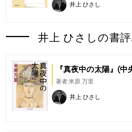
井上 ひさし
井上 ひさしの書評
『真夜中の太陽』(中
著者:米原 万里
井上 ひさし