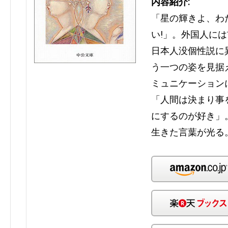
内容紹介:
「星の輝きよ、わ
い!」。外国人に
日本人没個性説に
う一つの姿を見据
ミュニケーション
「人間は決まり事
にするのが好き」
生きた言葉が光る