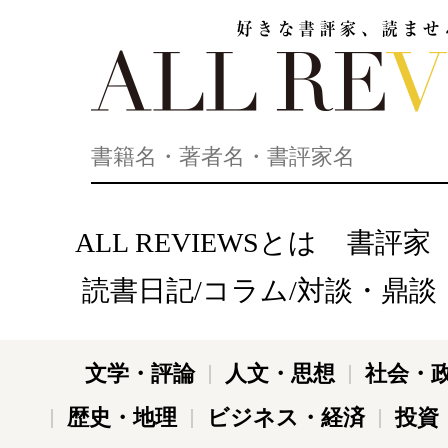
好きな書評家、読ませる書評。ALL REVIEWS
ALL REVIEWSとは
書評家
読書日記/コラム/対談・鼎談
文学・評論
人文・思想
社会・
歴史・地理
ビジネス・経済
投資