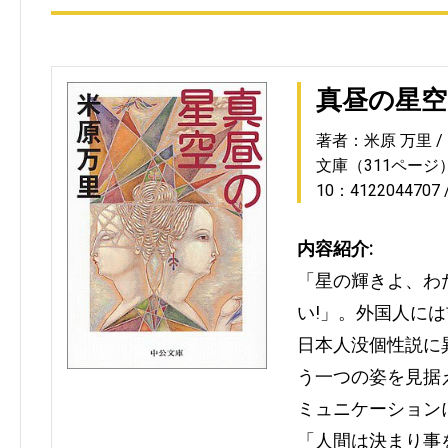
真昼の星空
著者：米原 万里
文庫（311ページ
10：4122044707
内容紹介:
「星の輝きよ、わ
い!」。外国人に
日本人没個性説に
う一つの姿を見据
ミュニケーション
「人間は決まり事