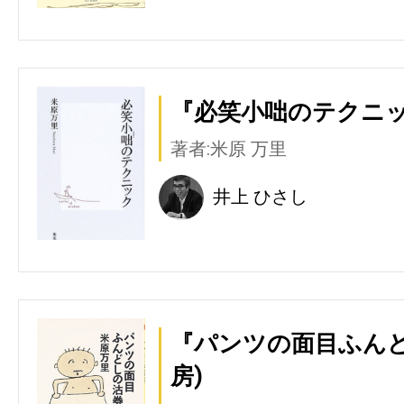
『必笑小咄のテクニッ
著者:米原 万里
井上 ひさし
『パンツの面目ふんど
房)