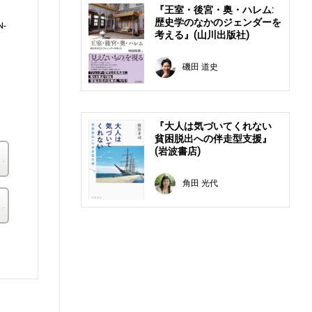
『王室・後宮・奥・ハレム:
歴史学のなかのジェンダーを
N-
考える』(山川出版社)
磯田 道史
に
『大人は気づいてくれない
貧困脱出への伴走型支援』
(岩波書店)
楽天ブックス
角田 光代
その他の書店
。