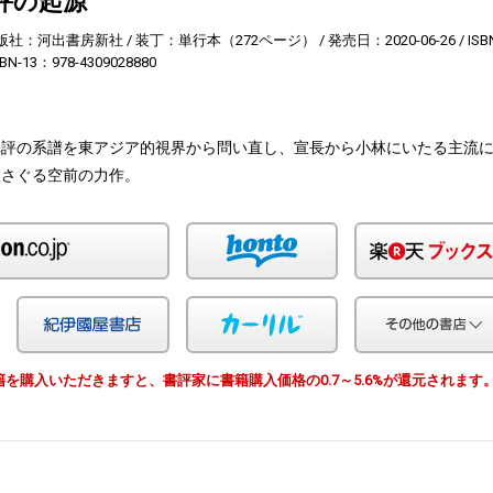
評の起源
版社：河出書房新社
装丁：単行本（272ページ）
発売日：2020-06-26
ISB
SBN-13：978-4309028880
批評の系譜を東アジア的視界から問い直し、宣長から小林にいたる主流
をさぐる空前の力作。
Amazon
honto
Yahoo!ショッピング
紀伊国屋
カーリル
由で書籍を購入いただきますと、書評家に書籍購入価格の0.7～5.6%が還元されます