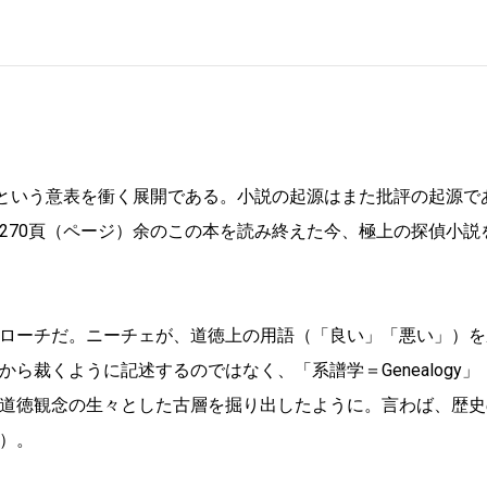
くという意表を衝く展開である。小説の起源はまた批評の起源で
270頁（ページ）余のこの本を読み終えた今、極上の探偵小説
ローチだ。ニーチェが、道徳上の用語（「良い」「悪い」）を
ら裁くように記述するのではなく、「系譜学＝Genealogy」
道徳観念の生々とした古層を掘り出したように。言わば、歴史
）。