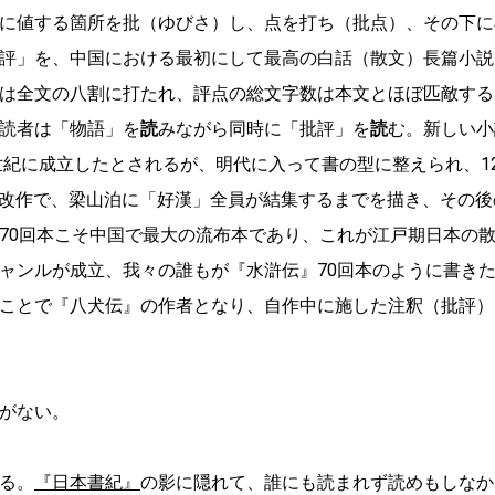
に値する箇所を批（ゆびさ）し、点を打ち（批点）、その下に
評」を、中国における最初にして最高の白話（散文）長篇小説
は全文の八割に打たれ、評点の総文字数は本文とほぼ匹敵する
読者は「物語」を
読
みながら同時に「批評」を
読
む。新しい小
世紀に成立したとされるが、明代に入って書の型に整えられ、12
よる改作で、梁山泊に「好漢」全員が結集するまでを描き、その
70回本こそ中国で最大の流布本であり、これが江戸期日本の
ャンルが成立、我々の誰もが『水滸伝』70回本のように書き
ことで『八犬伝』の作者となり、自作中に施した注釈（批評）
がない。
る。
『日本書紀』
の影に隠れて、誰にも読まれず読めもしなか