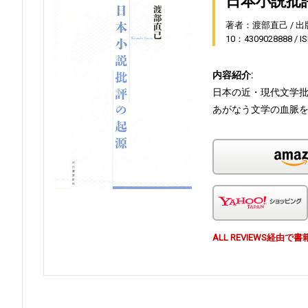
日本小説批
著者：渡部直己
出
10：4309028888
I
内容紹介:
日本の近・現代文学
あがなう文学の血脈
ALL REVIEWS経