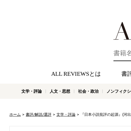
好きな書評
ALL REVIEWSとは
書
文学・評論
人文・思想
社会・政治
ノンフィクシ
ホーム
書評/解説/選評
文学・評論
『日本小説批評の起源』(河出