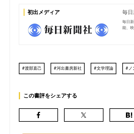
初出メディア
毎日
毎日新
能、映
渡部直己
河出書房新社
文学理論
ノ
この書評をシェアする
Facebook
X（旧
は
Twitter）
て
な