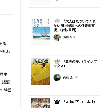
『大人は気づいてくれ
2
ない 貧困脱出への伴走型支
援』(岩波書店)
角田 光代
ある。
を味わ
『真実の愛』(ラインブ
3
ックス)
歴史
高橋 源一郎
（語源
の絨毯
『火山の下』(白水社)
4