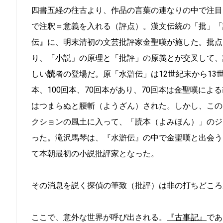
四書五経の往古より、作品の言葉の連なりの中で注目
で注釈＝意義を入れる（評点）。漢文伝統の「批」「
伝』に、明末清初の文芸批評家金聖嘆が施した。批点
り、「小説」の原理と「批評」の原義とが交叉して、
しい
読
者の登場だ。原「水滸伝」は12世紀末から13
本、100回本、70回本があり、70回本は金聖嘆に
はつまらぬと腰斬（ようざん）された。しかし、この
クションの風土に入って、「読本（よみほん）」のジ
った。滝沢馬琴は、『水滸伝』の中で金聖嘆と出会う
て本朝最初の小説批評家となった。
その消息を説く探偵の筆致（批評）は非の打ちどころ
ここで、意外な世界が呼び出される。
『古事記』
であ