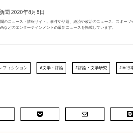
新聞 2020年8月8日
聞のニュース・情報サイト。事件や話題、経済や政治のニュース、スポーツ
画などのエンターテインメントの最新ニュースを掲載しています。
ンフィクション
文学・評論
評論・文学研究
単行
Pocket
メ
LIN
で
ー
送
ル