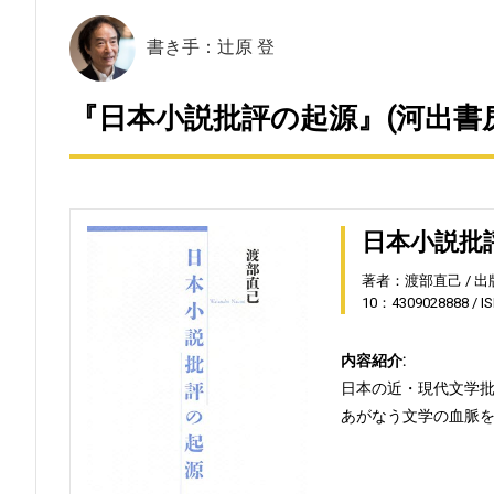
書き手：辻原 登
『日本小説批評の起源』(河出書
日本小説批
著者：渡部直己
出
10：4309028888
I
内容紹介:
日本の近・現代文学
あがなう文学の血脈