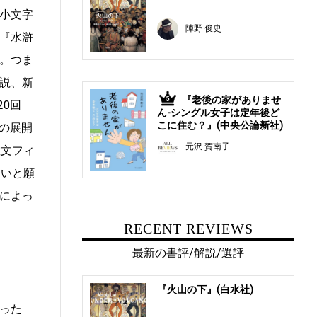
小文字
陣野 俊史
『水滸
。つま
説、新
『老後の家がありませ
5
0回
ん-シングル女子は定年後ど
こに住む？』(中央公論新社)
後の展開
元沢 賀南子
散文フィ
たいと願
によっ
RECENT REVIEWS
最新の書評/解説/選評
『火山の下』(白水社)
った