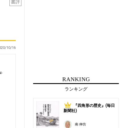
書評
020/10/16
N-
RANKING
ランキング
に
『四角形の歴史』(毎日
1
新聞社)
南 伸坊