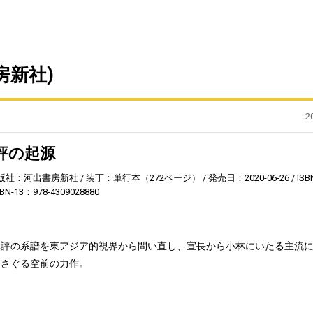
房新社)
2
評の起源
版社：河出書房新社
装丁：単行本（272ページ）
発売日：2020-06-26
ISB
SBN-13：978-4309028880
批評の系譜を東アジア的視界から問い直し、宣長から小林にいたる主流
をさぐる空前の力作。