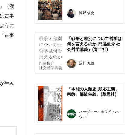
」（漢
陣野 俊史
は古事
ように
『古事
『戦争と差別について哲学は
何を言えるのか: 門脇俊介 社
会哲学講義』(青土社)
沼野 充義
。
が生み
『本能の人類史: 順応主義、
宗教、部族主義』(草思社)
ハーヴィー・ホワイトハ
ウス