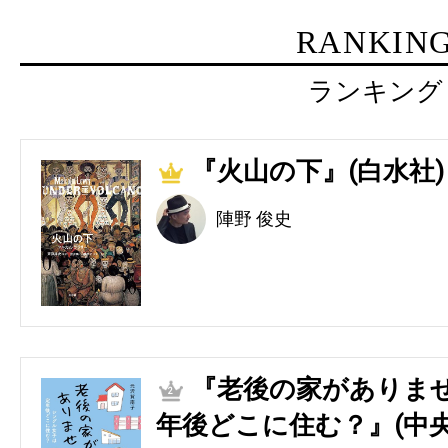
RANKIN
ランキング
『火山の下』(白水社)
1
陣野 俊史
『老後の家がありませ
2
年後どこに住む？』(中央