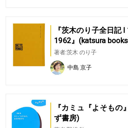
『茨木のり子全日記 Ⅰ 194
1962』(katsura books
著者:茨木 のり子
中島 京子
『カミュ『よそもの』
ず書房)