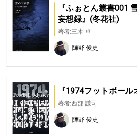
『ふぉとん叢書001 
妄想録』(冬花社)
著者:三木 卓
陣野 俊史
『1974フットボール
著者:西部 謙司
陣野 俊史