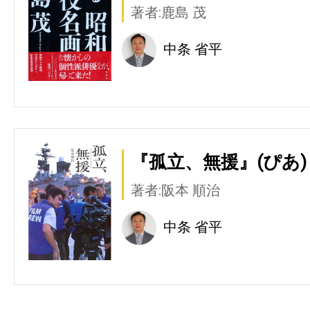
著者:鹿島 茂
中条 省平
『孤立、無援』(ぴあ)
著者:阪本 順治
中条 省平