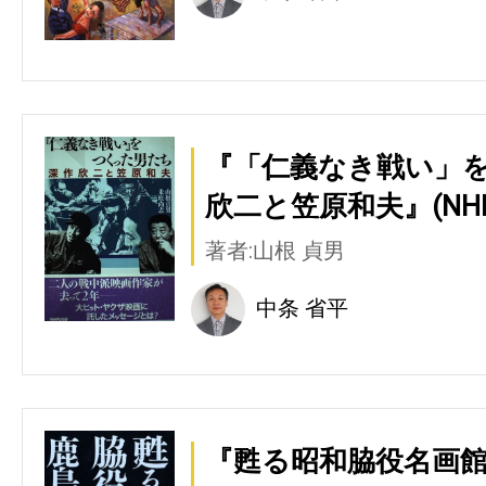
『「仁義なき戦い」を
欣二と笠原和夫』(NH
著者:山根 貞男
中条 省平
『甦る昭和脇役名画館