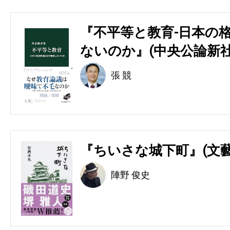
『不平等と教育-日本の
ないのか』(中央公論新社
張 競
『ちいさな城下町』(文藝
陣野 俊史