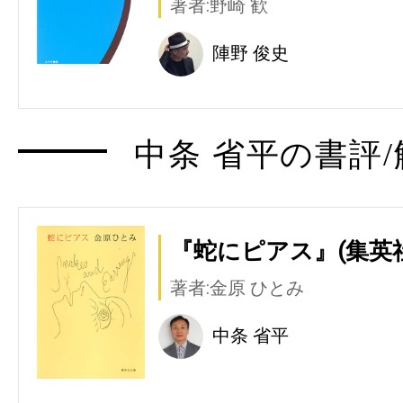
著者:野崎 歓
陣野 俊史
中条 省平の書評/
『蛇にピアス』(集英社
著者:金原 ひとみ
中条 省平