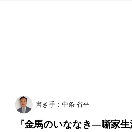
書き手：中条 省平
『金馬のいななき―噺家生