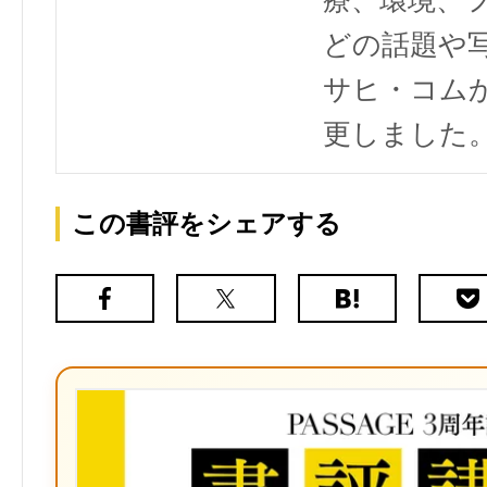
療、環境、
どの話題や写
サヒ・コム
更しました
この書評をシェアする
Facebook
X（旧
は
Poc
Twitter）
て
な
ブ
ッ
ク
マ
ー
ク