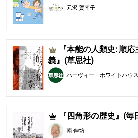
元沢 賀南子
『本能の人類史: 順
3
義』(草思社)
ハーヴィー・ホワイトハウ
『四角形の歴史』(毎
4
南 伸坊