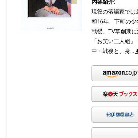
内容紹介:
現役の落語家では
和16年、下町の少
戦後、TV草創期
「お笑い三人組」
中・戦後と、身…