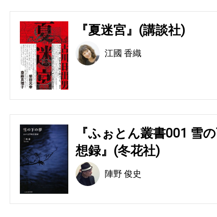
『夏迷宮』(講談社)
江國 香織
『ふぉとん叢書001 雪の
想録』(冬花社)
陣野 俊史