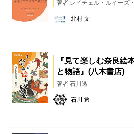
著者:レイチェル・ルイーズ
北村 文
『見て楽しむ奈良絵本
と物語』(八木書店)
著者:石川透
石川 透