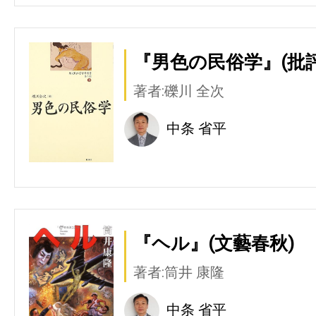
『男色の民俗学』(批評
著者:礫川 全次
中条 省平
『ヘル』(文藝春秋)
著者:筒井 康隆
中条 省平