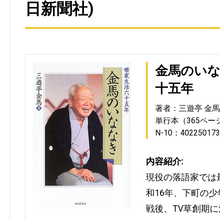
日新聞社)
金馬のいな
十五年
著者：三遊亭 金馬
単行本（365ペー
N-10：402250173
内容紹介:
現役の落語家では
和16年、下町の少
戦後、TV草創期