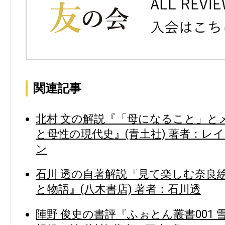
関連記事
北村 文の解説『「母になること」とメ
と母性の現代史』(青土社) 著者：レ
ン
石川 透の自著解説『見て楽しむ奈良
と物語』(八木書店) 著者：石川透
陣野 俊史の書評『ふぉとん叢書001 雪