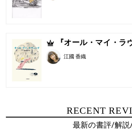
『オール・マイ・ラヴ
5
江國 香織
RECENT REV
最新の書評/解説