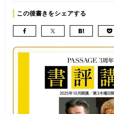
この後書きをシェアする
Facebook
X（旧
は
Poc
Twitter）
て
な
ブ
ッ
ク
マ
ー
ク