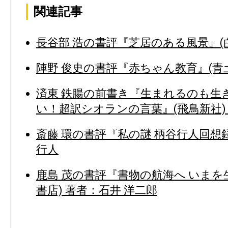
関連記事
長谷部 浩の書評『芝居のある風景』(白
陣野 俊史の書評『赤ちゃん教育』(青土
済東 鉄腸の前書き『生まれるのも生
い！超訳シオランの言葉』(飛鳥新社)
斎藤 環の書評『私の謎 柄谷行人回想録
行人
鹿島 茂の書評『書物の航海へ いまを
書店) 著者：石井 洋二郎