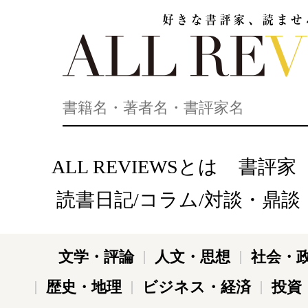
好きな書評家、読ませる書評。ALL REVIEWS
ALL REVIEWSとは
書評家
読書日記/コラム/対談・鼎談
文学・評論
人文・思想
社会・
歴史・地理
ビジネス・経済
投資