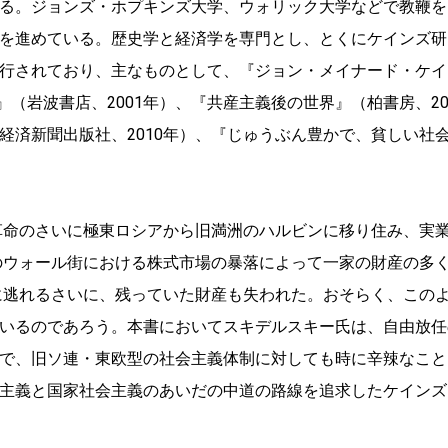
る。ジョンズ・ホプキンズ大学、ウォリック大学などで教鞭を
を進めている。歴史学と経済学を専門とし、とくにケインズ研
行されており、主なものとして、『ジョン・メイナード・ケイ
』（岩波書店、2001年）、『共産主義後の世界』（柏書房、20
経済新聞出版社、2010年）、『じゅうぶん豊かで、貧しい社
ア革命のさいに極東ロシアから旧満洲のハルビンに移り住み、実
年のウォール街における株式市場の暴落によって一家の財産の多
港に逃れるさいに、残っていた財産も失われた。おそらく、この
いるのであろう。本書においてスキデルスキー氏は、自由放任
で、旧ソ連・東欧型の社会主義体制に対しても時に辛辣なこと
主義と国家社会主義のあいだの中道の路線を追求したケインズ