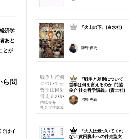
『火山の下』(白水社)
2
経済学
者あと
陣野 俊史
ことが
『戦争と差別について
3
から問
哲学は何を言えるのか: 門脇
俊介 社会哲学講義』(青土社)
沼野 充義
院ではイ
『大人は気づいてくれ
4
ない 貧困脱出への伴走型支