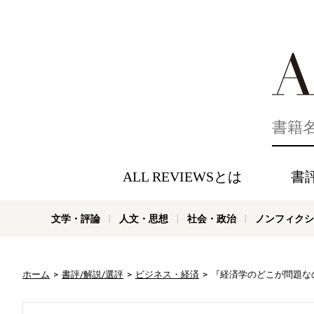
好きな書評
ALL REVIEWSとは
書
文学・評論
人文・思想
社会・政治
ノンフィクシ
ホーム
書評/解説/選評
ビジネス・経済
『経済学のどこが問題な