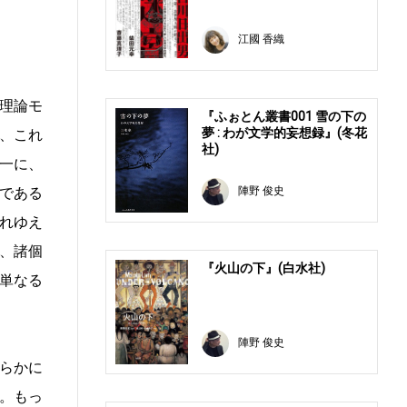
江國 香織
理論モ
『ふぉとん叢書001 雪の下の
夢 : わが文学的妄想録』(冬花
、これ
社)
一に、
陣野 俊史
である
れゆえ
、諸個
『火山の下』(白水社)
単なる
陣野 俊史
らかに
。もっ