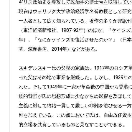
ギリス政治史を専攻して政治学の博士号を取得してい
現在はウォリック大学政治経済学名誉教授として研究
一人者として広く知られている。著作の多くが邦訳刊
（東洋経済新報社、1987-92年）のほか、『ケインズ
年）、『なにがケインズを復活させたのか？』（日本
著、筑摩書房、2014年）などがある。
スキデルスキー氏の父親の家族は、1917年のロシ
った父はその地で事業を継続した。しかし、1929
れた。そして1949年に一家が革命後の中国から香
族的背景が氏の思想形成に少なからぬ影響を及ぼして
主義に対して終始一貫して厳しい非難を浴びせる一方
判を加えている。この点において氏は、自由放任資本
的立場を共有しているものと見なすことができる。