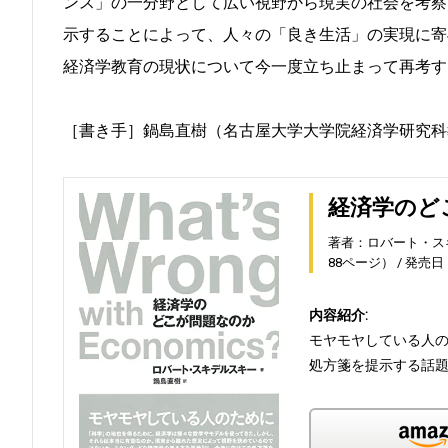
ンス」の一分野として広い視野から現実の社会を考察
示することによって、人々の「良き生活」の実現に寄
経済学教育の現状について今一度立ち止まって再考す
［書き手］鍋島直樹（名古屋大学大学院経済学研究科
経済学のど
著者：ロバート・ス
88ページ）
発売日：2
内容紹介:
モヤモヤしている人の
処方箋を提示する話