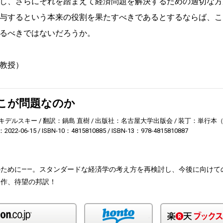
し、さらにそれを踏まえて経済問題を解決するための適切な方
与するという本来の役割を果たすべきであるとするならば、こ
るべきではないだろうか。
教授）
こが問題なのか
キデルスキー
翻訳：鍋島 直樹
出版社：名古屋大学出版会
装丁：単行本（
022-06-15
ISBN-10：4815810885
ISBN-13：978-4815810887
ために——。スタンダードな経済学の考え方を再検討し、今後に向けて
題作、待望の邦訳！
Amazon
honto