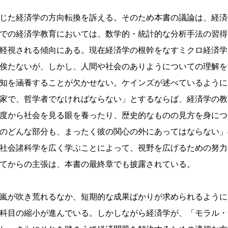
じた経済学の方向転換を訴える。そのため本書の議論は、経済
での経済学教育においては、数学的・統計的な分析手法の習得
軽視される傾向にある。現在経済学の根幹をなすミクロ経済学
俟たないが、しかし、人間や社会のありようについての理解を
知を涵養することが欠かせない。ケインズが述べているように
家で、哲学者でなければならない」とするならば、経済学の教
度から社会を見る眼を養ったり、歴史的なものの見方を身につ
のどんな部分も、まったく彼の関心の外にあってはならない」
社会諸科学を広く学ぶことによって、視野を広げるための努力
てからの主張は、本書の最終章でも披露されている。
嵐が吹き荒れるなか、短期的な成果ばかりが求められるように
科目の縮小が進んでいる。しかしながら経済学が、「モラル・