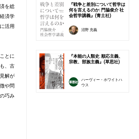
『戦争と差別について哲学は
済を総
何を言えるのか: 門脇俊介 社
会哲学講義』(青土社)
経済学
に活用
沼野 充義
ことに
『本能の人類史: 順応主義、
宗教、部族主義』(草思社)
も、古
見解が
ハーヴィー・ホワイトハ
ウス
徴や問
の巧み