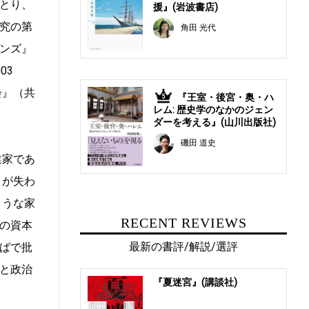
とり、
援』(岩波書店)
究の第
角田 光代
ンズ』
03
会』（共
『王室・後宮・奥・ハ
5
レム: 歴史学のなかのジェン
ダーを考える』(山川出版社)
磯田 道史
業家であ
くが失わ
ような家
RECENT REVIEWS
の資本
最新の書評/解説/選評
ばで批
と政治
『夏迷宮』(講談社)