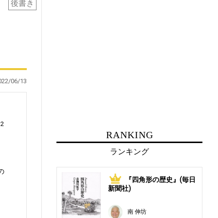
後書き
022/06/13
2
RANKING
ランキング
の
『四角形の歴史』(毎日
1
新聞社)
南 伸坊