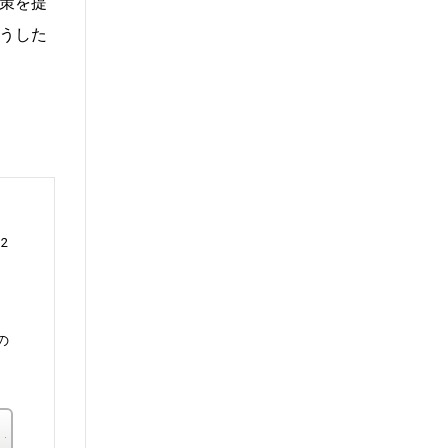
策を提
うした
2
の
楽天ブックス