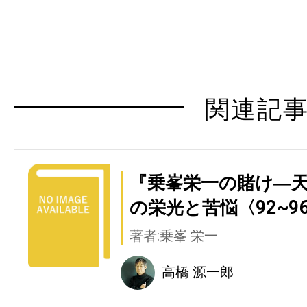
関連記
『乗峯栄一の賭け―
の栄光と苦悩〈92~9
著者:乗峯 栄一
高橋 源一郎