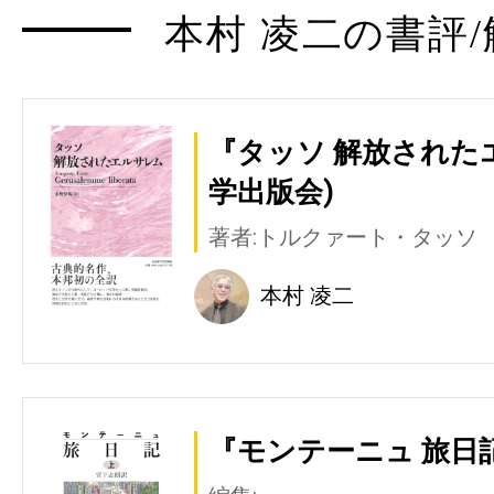
本村 凌二の書評/
『タッソ 解放された
学出版会)
著者:トルクァート・タッソ
本村 凌二
『モンテーニュ 旅日記