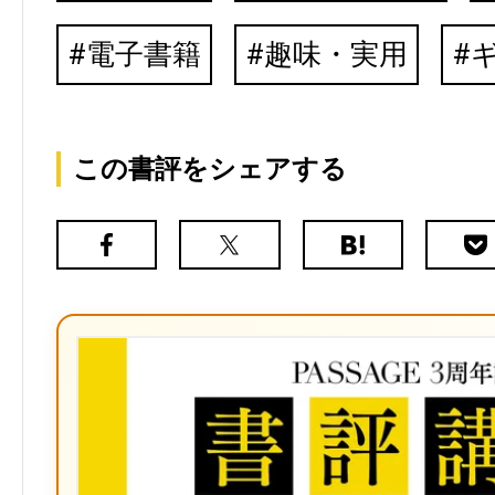
電子書籍
趣味・実用
この書評をシェアする
Facebook
X（旧
は
Poc
Twitter）
て
な
ブ
ッ
ク
マ
ー
ク