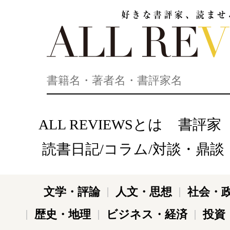
好きな書評家、読ませる書評。ALL REVIEWS
ALL REVIEWSとは
書評家
読書日記/コラム/対談・鼎談
文学・評論
人文・思想
社会・
歴史・地理
ビジネス・経済
投資