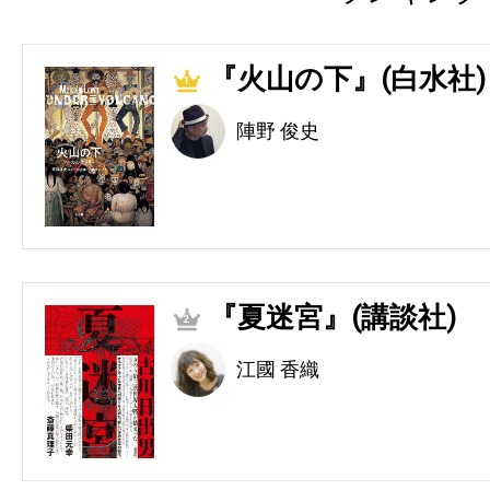
『火山の下』(白水社)
1
陣野 俊史
『夏迷宮』(講談社)
2
江國 香織