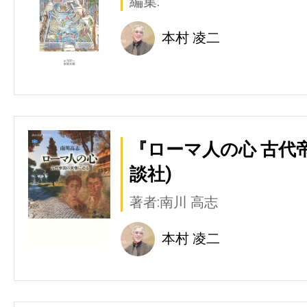
編集:
本村 凌二
『ローマ人の心 古代
談社)
著者:南川 高志
本村 凌二