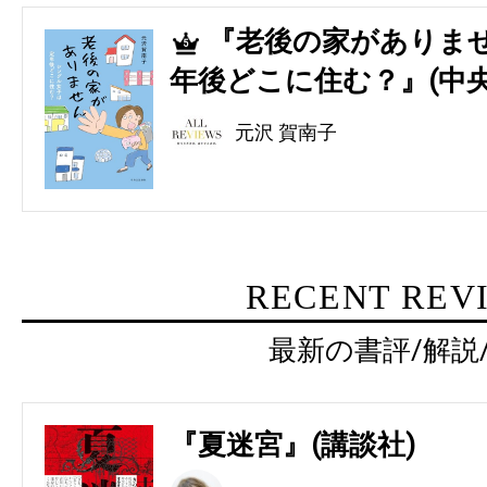
『老後の家がありませ
5
年後どこに住む？』(中央
元沢 賀南子
RECENT REV
最新の書評/解説
『夏迷宮』(講談社)