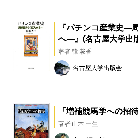
『パチンコ産業史―
へ―』(名古屋大学出版
著者:韓 載香
名古屋大学出版会
『増補競馬学への招待
著者:山本 一生