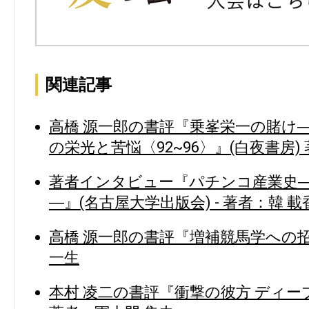
関連記事
高橋 源一郎の書評『乗峯栄一の賭け
の栄光と苦悩〈92~96〉』(白夜書房)
著者インタビュー『パチンコ産業史
―』(名古屋大学出版会) - 著者：韓 載
高橋 源一郎の書評『増補競馬学への招
一生
本村 凌二の書評『衝撃の彼方 ディー