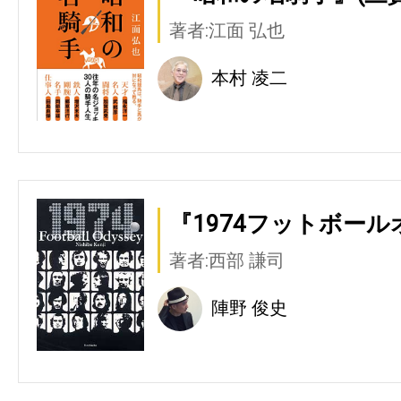
著者:江面 弘也
本村 凌二
『1974フットボール
著者:西部 謙司
陣野 俊史