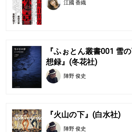
江國 香織
『ふぉとん叢書001 雪の
想録』(冬花社)
陣野 俊史
『火山の下』(白水社)
陣野 俊史