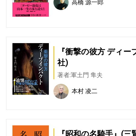
高橋 源一郎
『衝撃の彼方 ディー
社)
著者:軍土門 隼夫
本村 凌二
『昭和の名騎手』(三賢