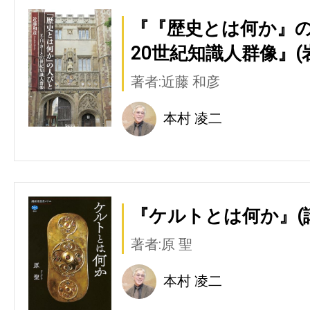
『『歴史とは何か』の
20世紀知識人群像』(
著者:近藤 和彦
本村 凌二
『ケルトとは何か』(
著者:原 聖
本村 凌二