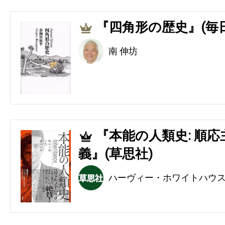
『四角形の歴史』(毎
3
南 伸坊
『本能の人類史: 順
4
義』(草思社)
ハーヴィー・ホワイトハウ