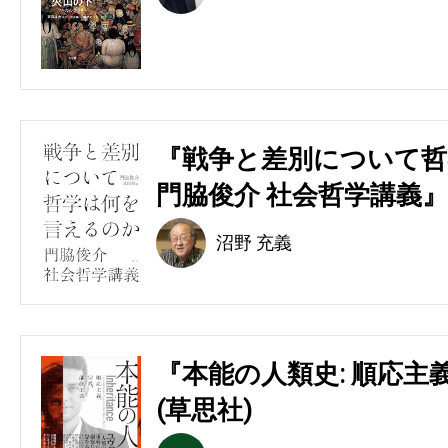
『戦争と差別について哲
門脇俊介 社会哲学講義』
沼野 充義
『本能の人類史: 順応主
(草思社)