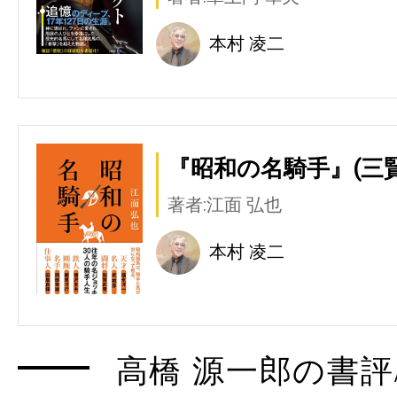
本村 凌二
『昭和の名騎手』(三賢
著者:江面 弘也
本村 凌二
高橋 源一郎の書評