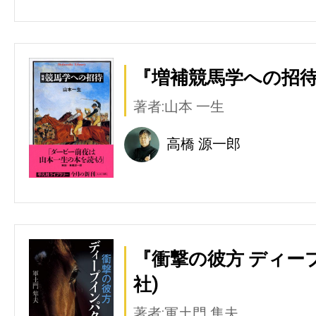
『増補競馬学への招待
著者:山本 一生
高橋 源一郎
『衝撃の彼方 ディー
社)
著者:軍土門 隼夫