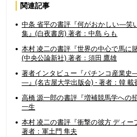
関連記事
中条 省平の書評『何がおかしい―笑
集』(白夜書房) 著者：中島 らも
本村 凌二の書評『世界の中心で馬に
(中央公論新社) 著者：須田 鷹雄
著者インタビュー『パチンコ産業史
―』(名古屋大学出版会) - 著者：韓 載
高橋 源一郎の書評『増補競馬学への招
一生
本村 凌二の書評『衝撃の彼方 ディー
著者：軍土門 隼夫