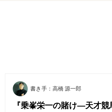
書き手：高橋 源一郎
『乗峯栄一の賭け―天才競