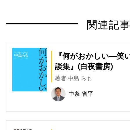
関連記
『何がおかしい―笑
談集』(白夜書房)
著者:中島 らも
中条 省平