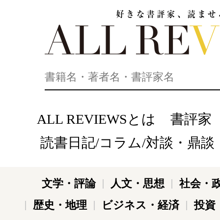
好きな書評家、読ませる書評。ALL REVIEWS
ALL REVIEWSとは
書評家
読書日記/コラム/対談・鼎談
文学・評論
人文・思想
社会・
歴史・地理
ビジネス・経済
投資