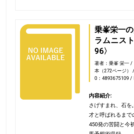
乗峯栄一の
ラムニスト
96〉
著者：乗峯 栄一
本（272ページ）
0：4893675109
内容紹介:
さげすまれ、石を
才と呼ばれるまで
450発の苦闘と
馬予想術収録。