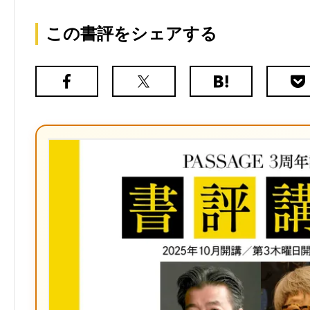
この書評をシェアする
Facebook
X（旧
は
Poc
Twitter）
て
な
ブ
ッ
ク
マ
ー
ク