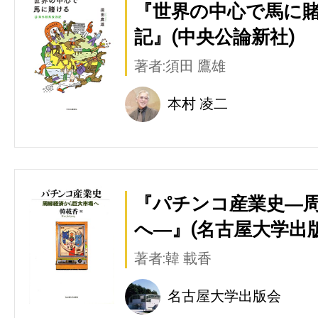
『世界の中心で馬に賭
記』(中央公論新社)
著者:須田 鷹雄
本村 凌二
『パチンコ産業史―
へ―』(名古屋大学出版
著者:韓 載香
名古屋大学出版会