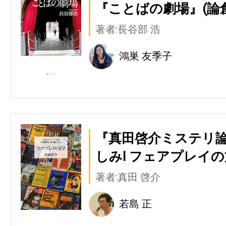
『ことばの劇場』(論
著者:長谷部 浩
鴻巣 友季子
『真田啓介ミステリ論
しみI フェアプレイの
著者:真田 啓介
若島 正