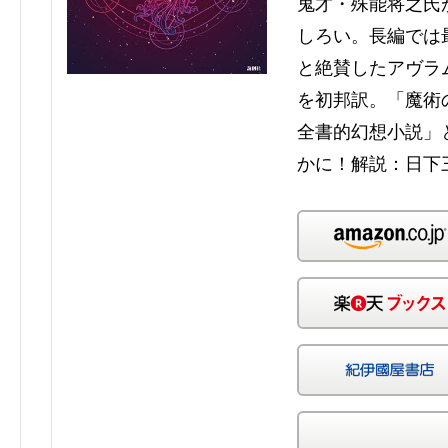
鬼才・殊能将之氏
しろい。長編では
と絶賛したアヴラ
を初邦訳。「魔術
全書的幻想小説」
かに！解説：日下