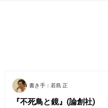
書き手：若島 正
『不死鳥と鏡』(論創社)