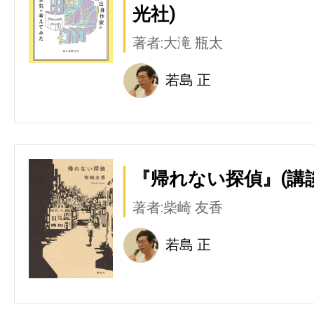
光社)
著者:大滝 瓶太
若島 正
『帰れない探偵』(講
著者:柴崎 友香
若島 正