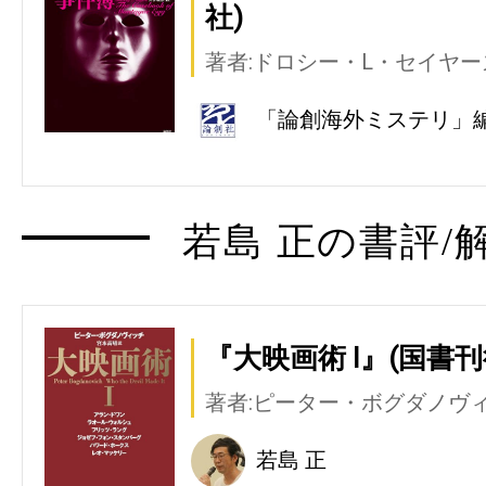
社)
著者:ドロシー・L・セイヤー
「論創海外ミステリ」
若島 正の書評/
『大映画術 Ⅰ』(国書刊
著者:ピーター・ボグダノヴ
若島 正