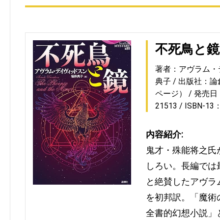
不死鳥と鏡
著者：アヴラム・
典子
出版社：論
ページ）
発売日：2
21513
ISBN-13
内容紹介:
鬼才・殊能将之氏
しろい。長編では
と絶賛したアヴラ
を初邦訳。「魔術
全書的幻想小説」