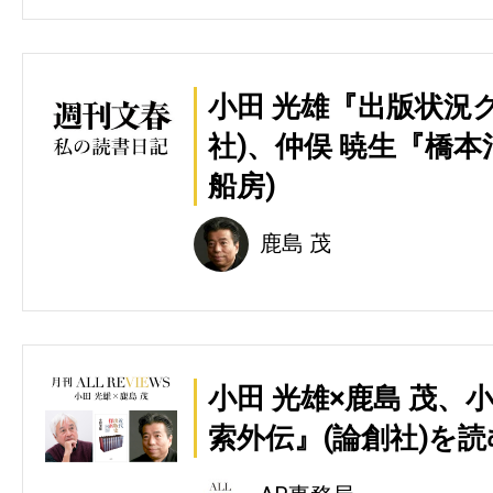
小田 光雄『出版状況
社)、仲俣 暁生『橋
船房)
鹿島 茂
小田 光雄×鹿島 茂
索外伝』(論創社)を読