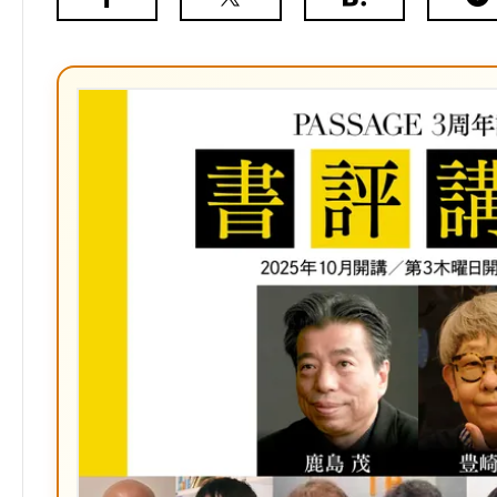
Facebook
X（旧
は
Poc
Twitter）
て
な
ブ
ッ
ク
マ
ー
ク