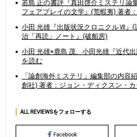
若島 正の書評『真田啓介ミステリ論集
フェアプレイの文学』(荒蝦夷) 著者：
小田 光雄『出版状況クロニクルⅦ』(
治「再読」ノート』(破船房)
小田 光雄×鹿島 茂、小田光雄『近代出
を読む
「論創海外ミステリ」編集部の内容紹
創社) 著者：ジョン・ディクスン・カ
ALL REVIEWSをフォローする
Facebook