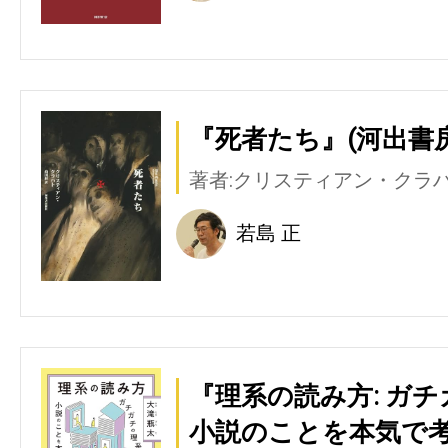
『死者たち』(河出書
著者:クリスティアン・クラ
若島 正
『理系の読み方: ガ
小説のことを本気で考