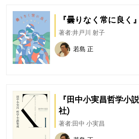
『曇りなく常に良く』
著者:井戸川 射子
若島 正
『田中小実昌哲学小説集
社)
著者:田中 小実昌