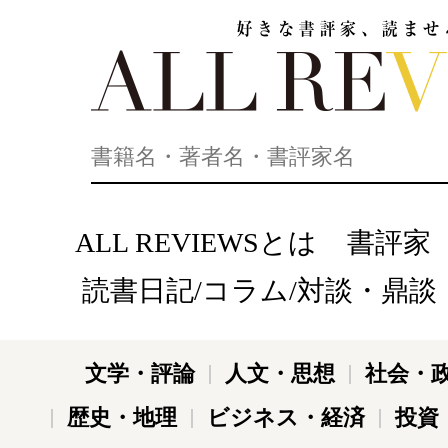
好きな書評家、読ませる書評。ALL REVIEWS
ALL REVIEWSとは
書評家
読書日記/コラム/対談・鼎談
文学・評論
人文・思想
社会・
歴史・地理
ビジネス・経済
投資