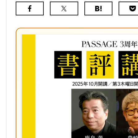
Facebook
X（旧
は
Poc
Twitter）
て
な
ブ
ッ
ク
マ
ー
ク