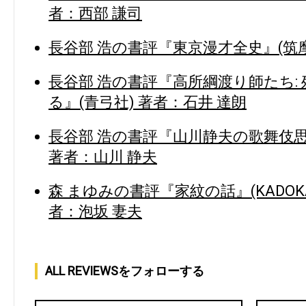
者：西部 謙司
長谷部 浩の書評『東京漫才全史』(筑摩
長谷部 浩の書評『高所綱渡り師たち:
る』(青弓社) 著者：石井 達朗
長谷部 浩の書評『山川静夫の歌舞伎思
著者：山川 静夫
森 まゆみの書評『家紋の話』(KADOK
者：泡坂 妻夫
ALL REVIEWSをフォローする