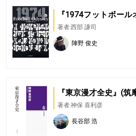
『1974フットボール
著者:西部 謙司
陣野 俊史
『東京漫才全史』(筑
著者:神保 喜利彦
長谷部 浩