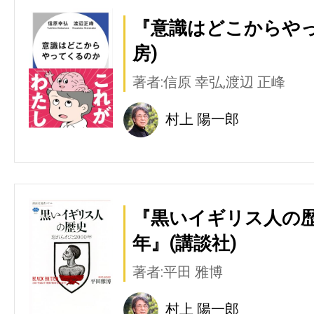
『意識はどこからやっ
房)
著者:信原 幸弘,渡辺 正峰
村上 陽一郎
『黒いイギリス人の歴史
年』(講談社)
著者:平田 雅博
村上 陽一郎