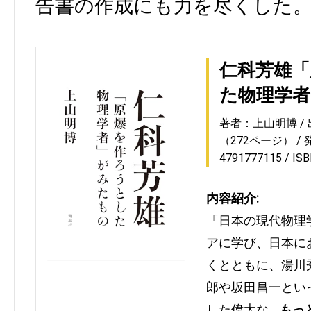
告書の作成にも力を尽くした
仁科芳雄「
た物理学
著者：上山明博
（272ページ）
4791777115
IS
内容紹介:
「日本の現代物理
アに学び、日本に
くとともに、湯川
郎や坂田昌一とい
した偉大な…
もっ