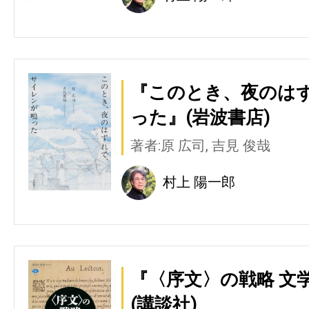
『このとき、夜のは
った』(岩波書店)
著者:原 広司, 吉見 俊哉
村上 陽一郎
『〈序文〉の戦略 文
(講談社)