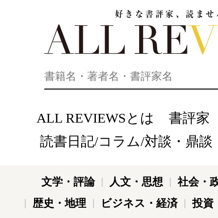
好きな書評家、読ませる書評。ALL REVIEWS
ALL REVIEWSとは
書評家
読書日記/コラム/対談・鼎談
文学・評論
人文・思想
社会・
歴史・地理
ビジネス・経済
投資