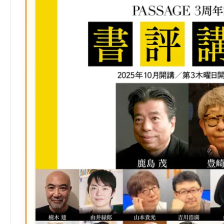
ク
マ
ー
ク