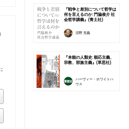
『戦争と差別について哲学は
何を言えるのか: 門脇俊介 社
会哲学講義』(青土社)
沼野 充義
発
『本能の人類史: 順応主義、
宗教、部族主義』(草思社)
に
ハーヴィー・ホワイトハ
ウス
楽天ブックス
その他の書店