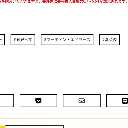
由で書籍を購入いただきますと、書評家に書籍購入価格の0.7～5.6%が還元されます
ー
有好宏文
マーティン・エドワーズ
森英俊
Pocket
メ
LIN
で
ー
送
ル
る