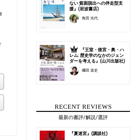
ない 貧困脱出への伴走型支
援』(岩波書店)
発
角田 光代
で
『王室・後宮・奥・ハ
5
エ
レム: 歴史学のなかのジェン
ダーを考える』(山川出版社)
磯田 道史
楽天ブックス
その他の書店
RECENT REVIEWS
最新の書評/解説/選評
。
『夏迷宮』(講談社)