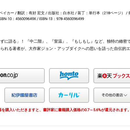
ベイカー
翻訳：有好 宏文
出版社：白水社
装丁：単行本（218ページ）
ISBN-10：456009649X
ISBN-13：978-4560096499
ずに語る」！ 『中二階』、『室温』、『もしもし』など、独特の緻密
知られる著者が、大作家ジョン・アップダイクへの思いを語った自伝的
Amazon
honto
Yahoo!ショッピング
紀伊国屋
カーリル
由で書籍を購入いただきますと、書評家に書籍購入価格の0.7～5.6%が還元されます