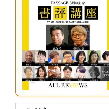
ク
マ
ー
ク