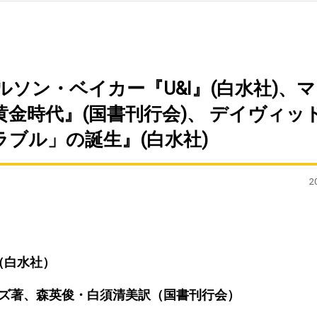
コルソン・ベイカー『U&I』(白水社)、
金時代』(国書刊行会)、 デイヴィッ
ブル」の誕生』(白水社)
2
（白水社）
ーズ著、森英俊・白須清美訳（国書刊行会）