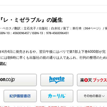
『レ・ミゼラブル』の誕生
・ベロス
翻訳：立石光子
出版社：白水社
装丁：単行本（364ページ）
ISBN-10：4560096457
ISBN-13：978-4560096451
2年4月4日に発売されるや、翌日午後にはパリで第1部上下巻6000部が完
日には朝6時に早くも出版社の前の通りは人であふれ、行列の整理のため
読む
Amazon
honto
Yahoo!ショッピング
紀伊国屋
カーリル