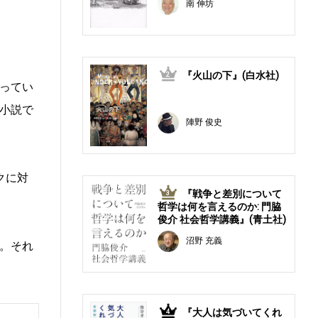
南 伸坊
『火山の下』(白水社)
2
ってい
小説で
陣野 俊史
クに対
『戦争と差別について
3
哲学は何を言えるのか: 門脇
俊介 社会哲学講義』(青土社)
沼野 充義
。それ
『大人は気づいてくれ
4