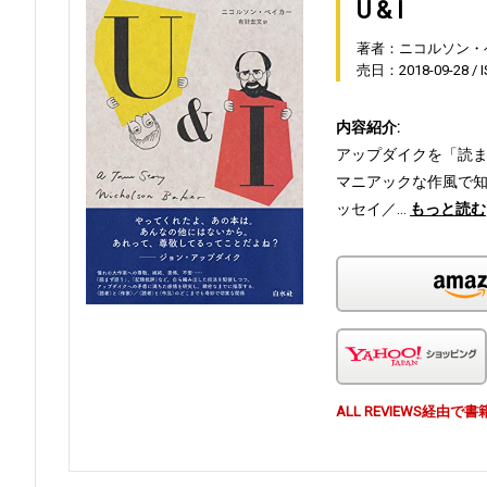
U & I
著者：ニコルソン・
売日：2018-09-28
内容紹介:
アップダイクを「読ま
マニアックな作風で
ッセイ／…
もっと読む
ALL REVIEWS経