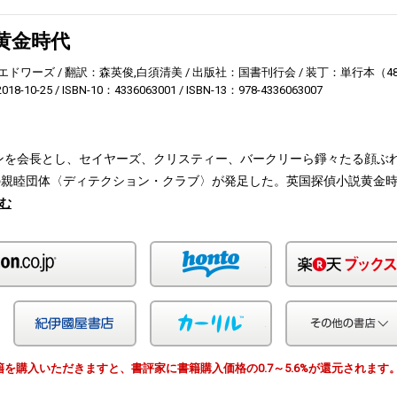
黄金時代
エドワーズ
翻訳：森英俊,白須清美
出版社：国書刊行会
装丁：単行本（48
18-10-25
ISBN-10：4336063001
ISBN-13：978-4336063007
トンを会長とし、セイヤーズ、クリスティー、バークリーら錚々たる顔ぶ
の親睦団体〈ディテクション・クラブ〉が発足した。英国探偵小説黄金
む
Amazon
honto
Yahoo!ショッピング
紀伊国屋
カーリル
由で書籍を購入いただきますと、書評家に書籍購入価格の0.7～5.6%が還元されます