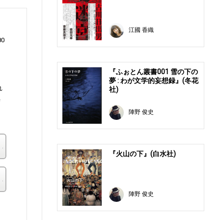
江國 香織
0
『ふぉとん叢書001 雪の下の
夢 : わが文学的妄想録』(冬花
れ
社)
時
陣野 俊史
楽天ブックス
『火山の下』(白水社)
その他の書店
陣野 俊史
。