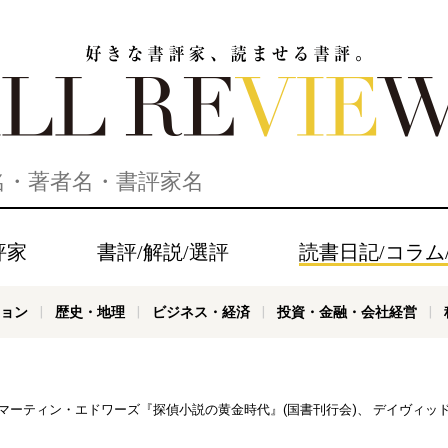
家、読ませる書評。ALL REVIEWS
評家
書評/解説/選評
読書日記/コラム
ョン
歴史・地理
ビジネス・経済
投資・金融・会社経営
社)、マーティン・エドワーズ『探偵小説の黄金時代』(国書刊行会)、 デイヴィ