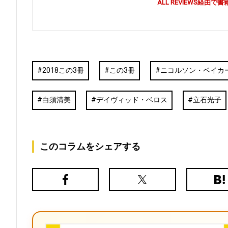
ALL REVIEWS経
2018この3冊
この3冊
ニコルソン・ベイカ
白須清美
デイヴィッド・ベロス
立石光子
このコラムをシェアする
Facebook
X（旧
は
Twitter）
て
な
ブ
ッ