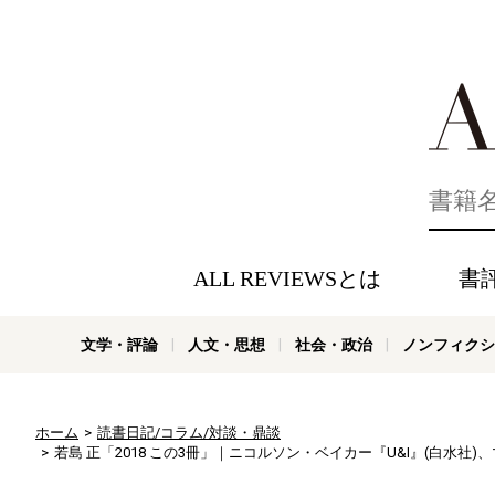
好きな書評
ALL REVIEWSとは
書
文学・評論
人文・思想
社会・政治
ノンフィクシ
ホーム
読書日記/コラム/対談・鼎談
若島 正「2018 この3冊」｜ニコルソン・ベイカー『U&I』(白水