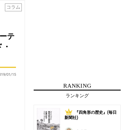
コラム
マーテ
ド・
019/01/15
RANKING
ランキング
『四角形の歴史』(毎日
1
新聞社)