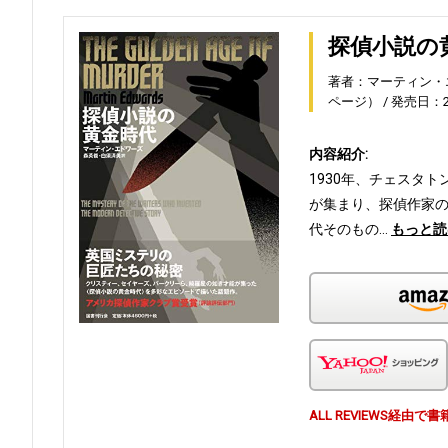
探偵小説の
著者：マーティン・
ページ）
発売日：20
内容紹介:
1930年、チェスタ
が集まり、探偵作家
代そのもの…
もっと読
ALL REVIEWS経