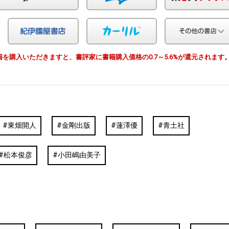
Yahoo!ショッピング
紀伊国屋
カーリル
由で書籍を購入いただきますと、書評家に書籍購入価格の0.7～5.6%が還元されます
東畑開人
金剛出版
蓮澤優
青土社
松本俊彦
小田嶋由美子