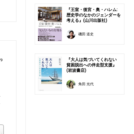
。
『王室・後宮・奥・ハレム:
歴史学のなかのジェンダーを
考える』(山川出版社)
磯田 道史
『大人は気づいてくれない
79
貧困脱出への伴走型支援』
(岩波書店)
角田 光代
治
者
楽天ブックス