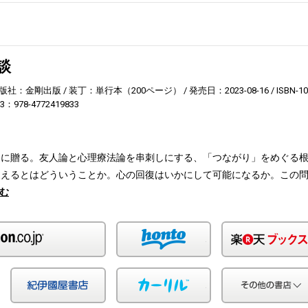
談
版社：金剛出版
装丁：単行本（200ページ）
発売日：2023-08-16
ISBN-1
13：978-4772419833
てに贈る。友人論と心理療法論を串刺しにする、「つながり」をめぐる
支えるとはどういうことか。心の回復はいかにして可能になるか。この
む
Amazon
honto
Yahoo!ショッピング
紀伊国屋
カーリル