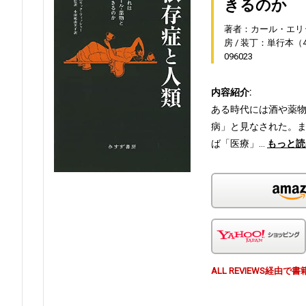
きるのか
著者：カール・エリ
房
装丁：単行本（4
096023
内容紹介:
ある時代には酒や薬
病」と見なされた。
ば「医療」…
もっと読
ALL REVIEWS経