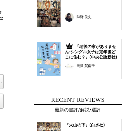
書
陣野 俊史
22
『老後の家がありませ
行
5
ん-シングル女子は定年後ど
れ
こに住む？』(中央公論新社)
元沢 賀南子
楽天ブックス
RECENT REVIEWS
その他の書店
最新の書評/解説/選評
。
『火山の下』(白水社)