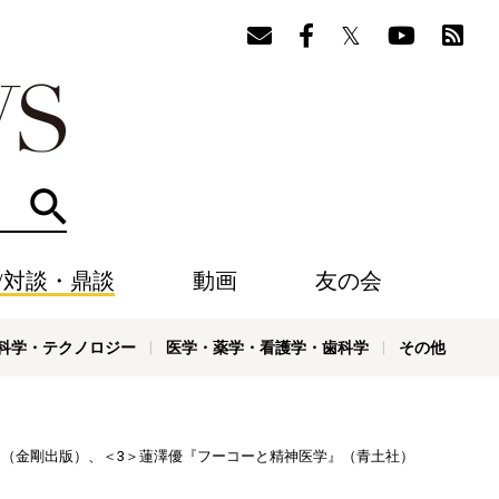
検索
/対談・鼎談
動画
友の会
科学・テクノロジー
医学・薬学・看護学・歯科学
その他
談』（金剛出版）、＜3＞蓮澤優『フーコーと精神医学』（青土社）