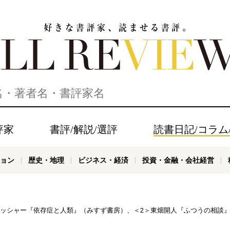
家、読ませる書評。ALL REVIEWS
評家
書評/解説/選評
読書日記/コラム
ョン
歴史・地理
ビジネス・経済
投資・金融・会社経営
・フィッシャー『依存症と人類』（みすず書房）、＜2＞東畑開人『ふつうの相