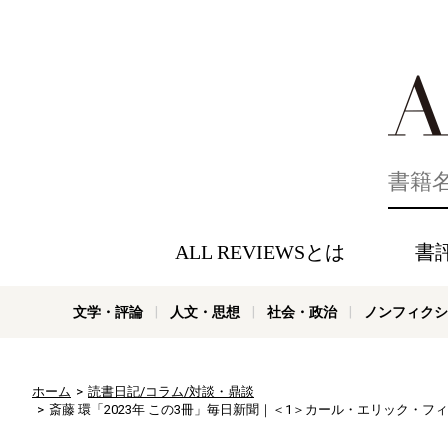
好きな書評
ALL REVIEWSとは
書
文学・評論
人文・思想
社会・政治
ノンフィクシ
ホーム
読書日記/コラム/対談・鼎談
斎藤 環「2023年 この3冊」毎日新聞｜＜1＞カール・エリック