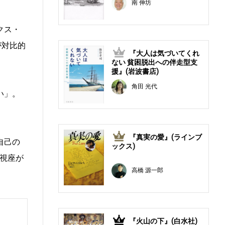
南 伸坊
クス・
が対比的
『大人は気づいてくれ
2
ない 貧困脱出への伴走型支
援』(岩波書店)
角田 光代
い」。
『真実の愛』(ラインブ
3
自己の
ックス)
視座が
高橋 源一郎
『火山の下』(白水社)
4