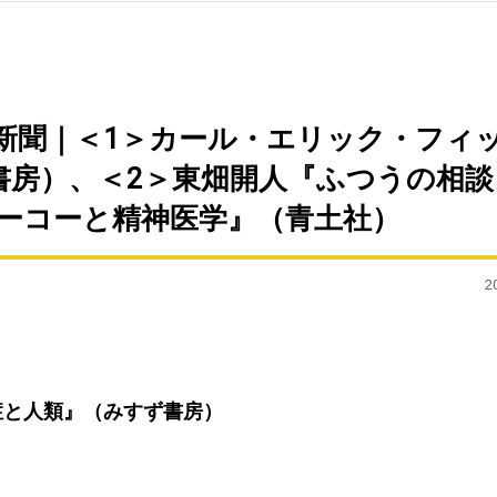
毎日新聞｜＜1＞カール・エリック・フィ
書房）、＜2＞東畑開人『ふつうの相談
フーコーと精神医学』（青土社）
2
症と人類』（みすず書房）