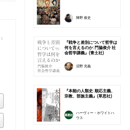
陣野 俊史
0：
『戦争と差別について哲学は
何を言えるのか: 門脇俊介 社
会哲学講義』(青土社)
根
沼野 充義
問
『本能の人類史: 順応主義、
宗教、部族主義』(草思社)
楽天ブックス
ハーヴィー・ホワイトハ
ウス
その他の書店