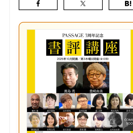
Facebook
X（旧
は
Twitter）
て
な
ブ
ッ
ク
マ
ー
ク