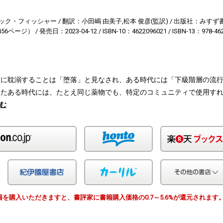
ック・フィッシャー
翻訳：小田嶋 由美子,松本 俊彦(監訳)
出版社：みすず
56ページ）
発売日：2023-04-12
ISBN-10：4622096021
ISBN-13：978-46
物に耽溺することは「堕落」と見なされ、ある時代には「下級階層の流
またある時代には、たとえ同じ薬物でも、特定のコミュニティで使用す
む
Amazon
honto
Yahoo!ショッピング
紀伊国屋
カーリル
由で書籍を購入いただきますと、書評家に書籍購入価格の0.7～5.6%が還元されます