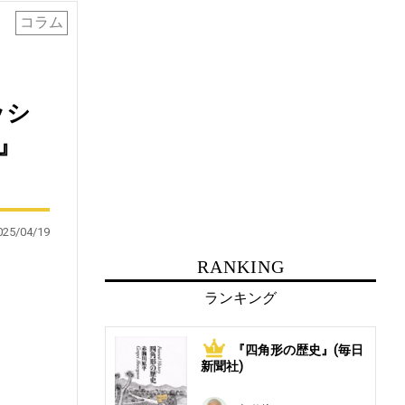
コラム
ッシ
』
025/04/19
RANKING
ランキング
『四角形の歴史』(毎日
1
新聞社)