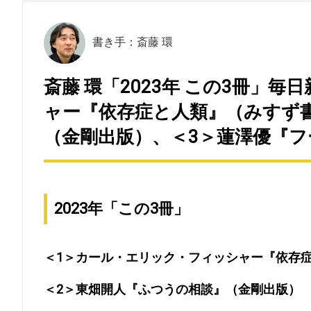
書き手：斎藤 環
斎藤 環「2023年 この3冊」
ャー『依存症と人類』（みすず
（金剛出版）、＜3＞蓮澤優『
2023年「この3冊」
＜1＞カール・エリック・フィッシャー『依存
＜2＞東畑開人『ふつうの相談』（金剛出版）