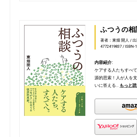
ふつうの相
著者：東畑 開人
出
4772419837
ISBN-
内容紹介:
ケアする人たちすべ
源的思索！人が人を
いに答える…
もっと読