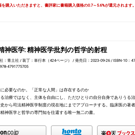
由で書籍を購入いただきますと、書評家に書籍購入価格の0.7～5.6%が還元されます
精神医学: 精神医学批判の哲学的射程
社：青土社
装丁：単行本（424ページ）
発売日：2023-09-26
ISBN-10：4
978-4791775705
当に必要なのか。「正常な人間」は存在するのか
める治療ではなく、主体を自由にし、ただひとりの自分自身でありうる
歴史から司法精神医学制度の現在地にまでアプローチする。臨床医の著
、精神医学と哲学の専門知を往還する唯一無二の書。
Amazon
honto