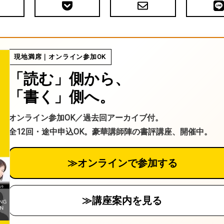
Pocket
メ
LIN
で
ー
送
ル
る
現地満席｜オンライン参加OK
「読む」側から、
「書く」側へ。
オンライン参加OK／過去回アーカイブ付。
全12回・途中申込OK。豪華講師陣の書評講座、開催中。
≫オンラインで参加する
≫講座案内を見る