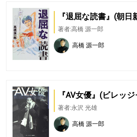
『退屈な読書』(朝日
著者:高橋 源一郎
高橋 源一郎
『AV女優』(ビレッジ
著者:永沢 光雄
高橋 源一郎