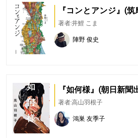
『コンとアンジ』(筑
著者:井鯉 こま
陣野 俊史
『如何様』(朝日新聞出
著者:高山羽根子
鴻巣 友季子