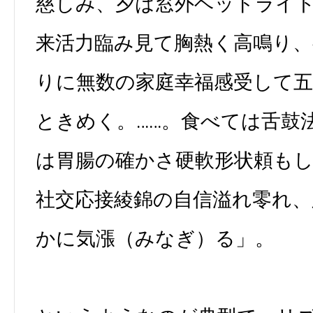
慈しみ、夕は窓外ヘッドライ
来活力臨み見て胸熱く高鳴り、
りに無数の家庭幸福感受して
ときめく。……。食べては舌鼓
は胃腸の確かさ硬軟形状頼も
社交応接綾錦の自信溢れ零れ
かに気漲（みなぎ）る」。