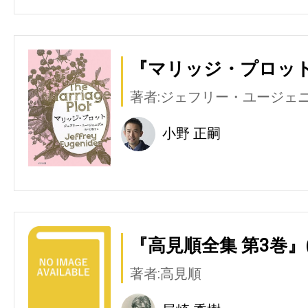
『マリッジ・プロット
著者:ジェフリー・ユージェ
小野 正嗣
『高見順全集 第3巻』
著者:高見順