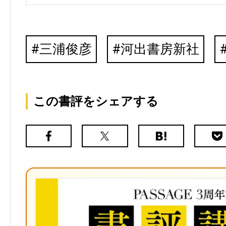
三浦俊彦
河出書房新社
この書評をシェアする
Facebook
X（旧
は
Poc
Twitter）
て
な
ブ
ッ
ク
マ
ー
ク