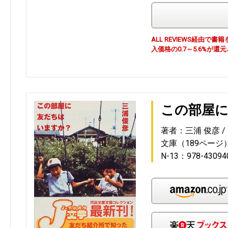
ALL REVIEWS経由
入価格の0.7～5.6%が還
この部屋に
著者：三浦 俊彦
文庫（189ページ
N-13：978-43094