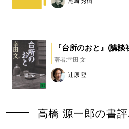
尾崎 秀樹
『台所のおと』(講談社
著者:幸田 文
辻原 登
高橋 源一郎の書評