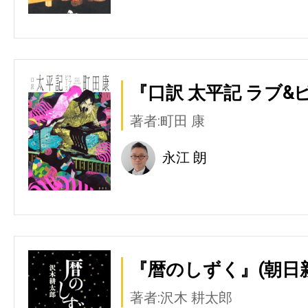
『口訳 太平記 ラブ&
著者:町田 康
永江 朗
『暦のしずく』(朝日
著者:沢木 耕太郎