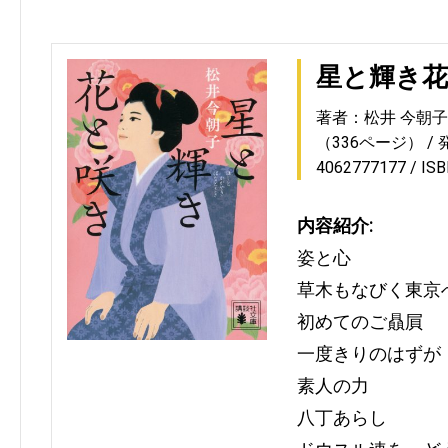
星と輝き
著者：松井 今朝子
（336ページ）
4062777177
IS
内容紹介:
姿と心
草木もなびく東京
初めてのご贔屓
一度きりのはずが
素人の力
八丁あらし