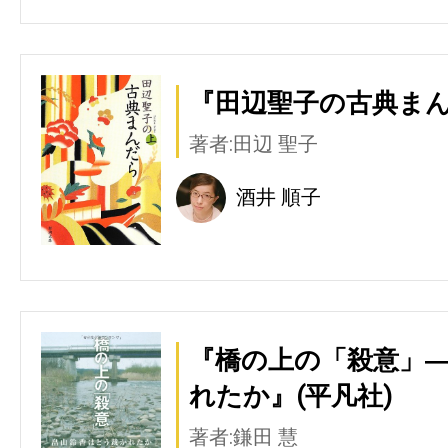
『田辺聖子の古典まん
著者:田辺 聖子
酒井 順子
『橋の上の「殺意」
れたか』(平凡社)
著者:鎌田 慧