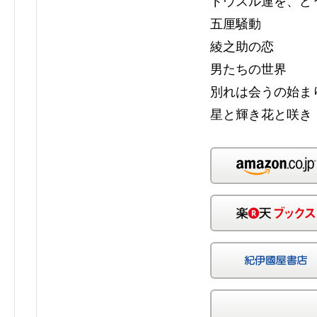
ドウスル連を、ど
五厘騒動
綾之助の恋
男たちの世界
別れは会うの始ま
星と輝き花と咲き