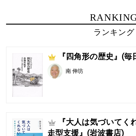
RANKIN
ランキング
『四角形の歴史』(毎
1
南 伸坊
『大人は気づいてくれ
2
走型支援』(岩波書店)