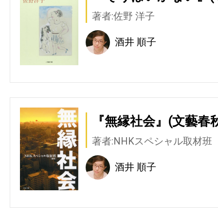
著者:佐野 洋子
酒井 順子
『無縁社会』(文藝春秋
著者:NHKスペシャル取材班
酒井 順子