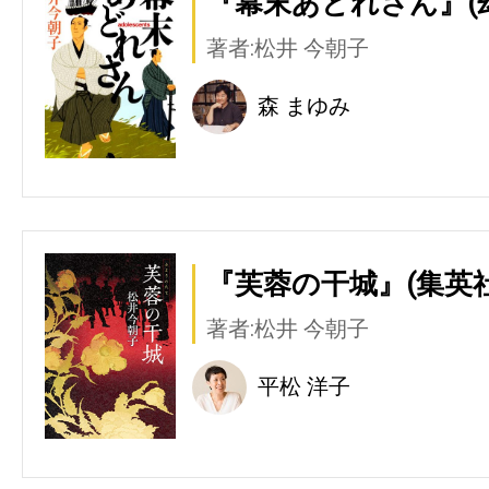
『幕末あどれさん』(
著者:松井 今朝子
森 まゆみ
『芙蓉の干城』(集英社
著者:松井 今朝子
平松 洋子