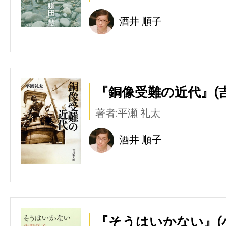
酒井 順子
『銅像受難の近代』(
著者:平瀬 礼太
酒井 順子
『そうはいかない』(