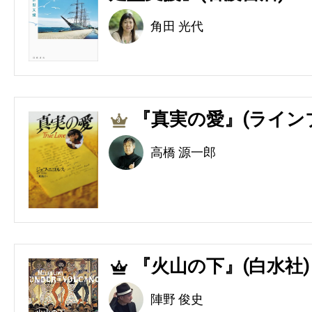
角田 光代
『真実の愛』(ライン
3
高橋 源一郎
『火山の下』(白水社)
4
陣野 俊史