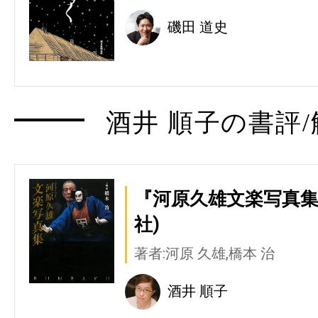
磯田 道史
酒井 順子の書評/
『河原久雄文楽写真集
社)
著者:河原 久雄,橋本 治
酒井 順子