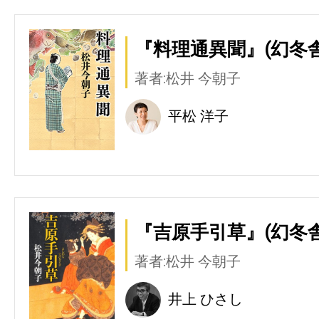
『料理通異聞』(幻冬舎
著者:松井 今朝子
平松 洋子
『吉原手引草』(幻冬舎
著者:松井 今朝子
井上 ひさし