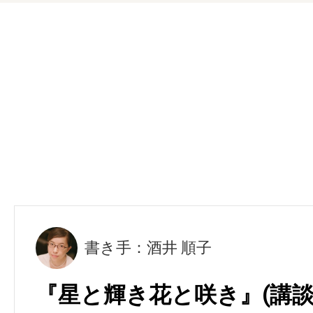
書き手：酒井 順子
『星と輝き花と咲き』(講談