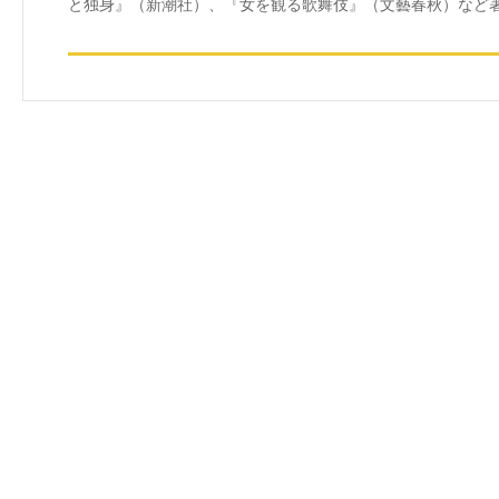
と独身』（新潮社）、『女を観る歌舞伎』（文藝春秋）など