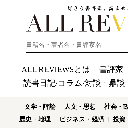
好きな書評家、読ませる書評。ALL REVIEWS
ALL REVIEWSとは
書評家
読書日記/コラム/対談・鼎談
文学・評論
人文・思想
社会・
歴史・地理
ビジネス・経済
投資