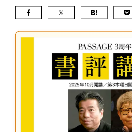
Facebook
X（旧
は
Poc
Twitter）
て
な
ブ
ッ
ク
マ
ー
ク