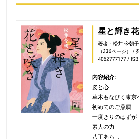
星と輝き
著者：松井 今朝子
（336ページ）
4062777177
IS
内容紹介:
姿と心
草木もなびく東京
初めてのご贔屓
一度きりのはずが
素人の力
八丁あらし