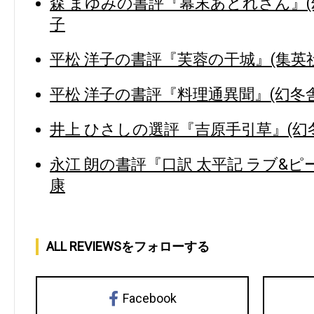
森 まゆみの書評『幕末あどれさん』(幻
子
平松 洋子の書評『芙蓉の干城』(集英社
平松 洋子の書評『料理通異聞』(幻冬舎
井上 ひさしの選評『吉原手引草』(幻冬
永江 朗の書評『口訳 太平記 ラブ&ピ
康
ALL REVIEWSをフォローする
Facebook