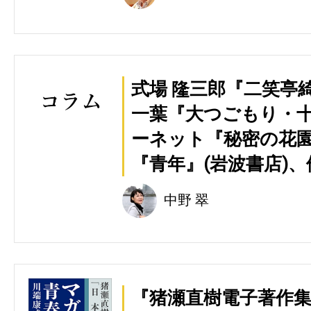
式場 隆三郎『二笑亭綺
一葉『大つごもり・十
ーネット『秘密の花園
『青年』(岩波書店)、
中野 翠
『猪瀬直樹電子著作集