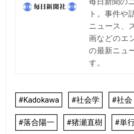
毎日新聞の
ト。事件や
ニュース、
画などのエ
の最新ニュ
す。
Kadokawa
社会学
社会
落合陽一
猪瀬直樹
単