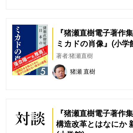
『猪瀬直樹電子著作集
ミカドの肖像』(小学館
著者:猪瀬直樹
猪瀬 直樹
『猪瀬直樹電子著作集
構造改革とはなにか 