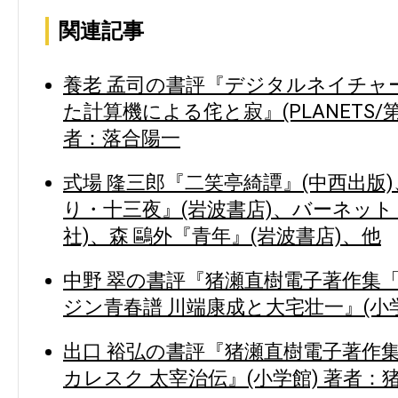
関連記事
養老 孟司の書評『デジタルネイチャ
た計算機による侘と寂』(PLANETS/
者：落合陽一
式場 隆三郎『二笑亭綺譚』(中西出版
り・十三夜』(岩波書店)、バーネット
社)、森 鷗外『青年』(岩波書店)、他
中野 翠の書評『猪瀬直樹電子著作集「
ジン青春譜 川端康成と大宅壮一』(小
出口 裕弘の書評『猪瀬直樹電子著作集
カレスク 太宰治伝』(小学館) 著者：