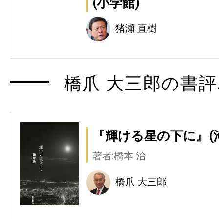
(小学館)
猪瀬 直樹
橋爪 大三郎の書評
『輝ける星の下に』(
著者:橋本 治
橋爪 大三郎