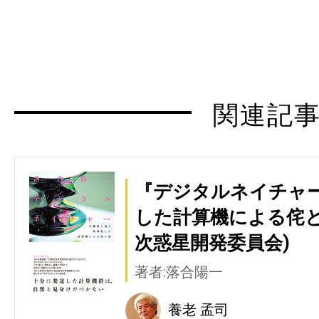
関連記
『デジタルネイチャー
した計算機による侘と寂
次惑星開発委員会)
著者:落合陽一
養老 孟司