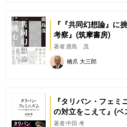
『『共同幻想論』に挑
考察』(筑摩書房)
著者:鹿島 茂
橋爪 大三郎
『タリバン・フェミニ
の対立をこえて』(ベ
著者:中田 考