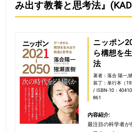
み出す教養と思考法』(KADO
ニッポン20
ら構想を生
法
著者：落合 陽一,
装丁：単行本（19
ISBN-10：40410
861
内容紹介:
最注目の科学者が作