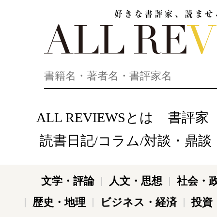
好きな書評家、読ませる書評。ALL REVIEWS
ALL REVIEWSとは
書評家
読書日記/コラム/対談・鼎談
文学・評論
人文・思想
社会・
歴史・地理
ビジネス・経済
投資