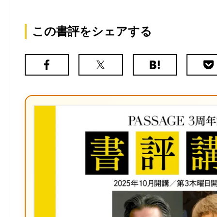
この書評をシェアする
Facebook
X（旧
は
Poc
Twitter）
て
な
ブ
ッ
ク
マ
ー
ク