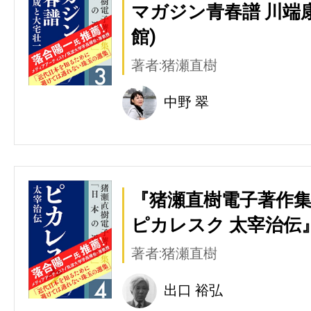
マガジン青春譜 川端
館)
著者:猪瀬直樹
中野 翠
『猪瀬直樹電子著作集
ピカレスク 太宰治伝』
著者:猪瀬直樹
出口 裕弘