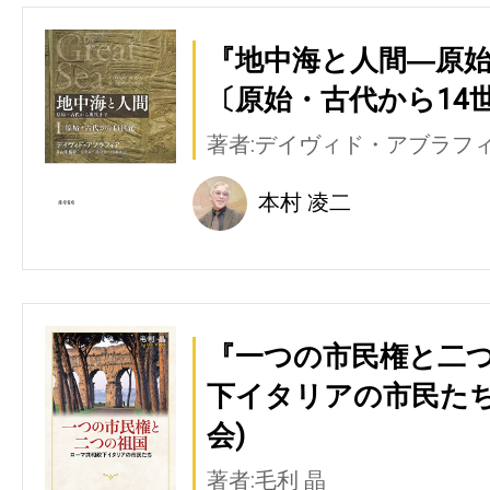
『地中海と人間―原始
〔原始・古代から14世
著者:デイヴィド・アブラフ
本村 凌二
『一つの市民権と二つ
下イタリアの市民たち
会)
著者:毛利 晶