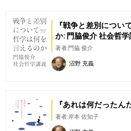
『戦争と差別につい
か: 門脇俊介 社会哲学
著者:門脇 俊介
沼野 充義
『あれは何だったんだ
著者:岸本 佐知子