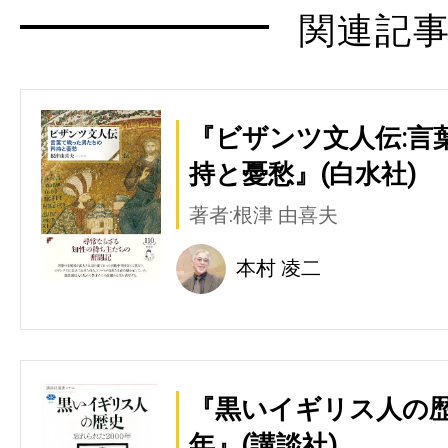
関連記
『ビザンツ文人伝:言
持と憂愁』(白水社)
著者:根津 由喜夫
本村 凌二
『黒いイギリス人の歴史
年』(講談社)