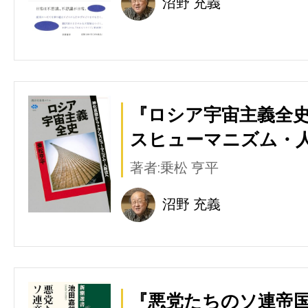
沼野 充義
『ロシア宇宙主義全史
スヒューマニズム・人
著者:乗松 亨平
沼野 充義
『悪党たちのソ連帝国