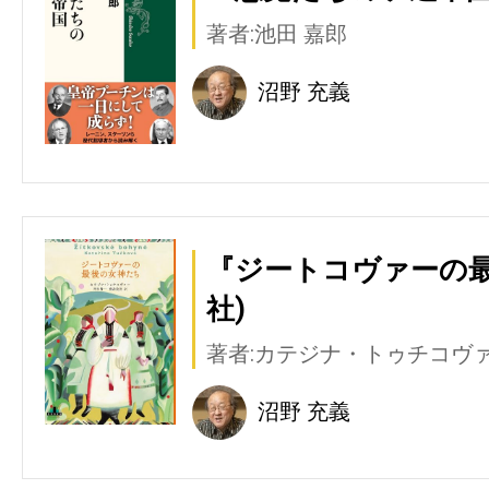
著者:池田 嘉郎
沼野 充義
『ジートコヴァーの最
社)
著者:カテジナ・トゥチコヴ
沼野 充義