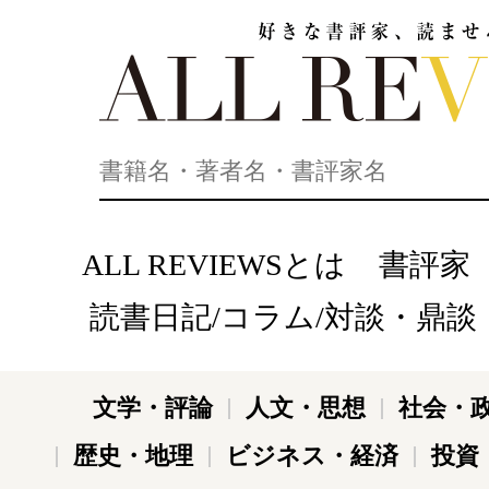
好きな書評家、読ませる書評。ALL REVIEWS
ALL REVIEWSとは
書評家
読書日記/コラム/対談・鼎談
文学・評論
人文・思想
社会・
歴史・地理
ビジネス・経済
投資