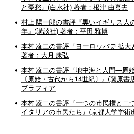
と憂愁』(白水社) 著者：根津 由喜夫
村上 陽一郎の書評『黒いイギリス人の
年』(講談社) 著者：平田 雅博
本村 凌二の書評『ヨーロッパ史 拡大
著者：大月 康弘
本村 凌二の書評『地中海と人間―原始
〔原始・古代から14世紀〕』(藤原書
ブラフィア
本村 凌二の書評『一つの市民権と二つ
イタリアの市民たち』(京都大学学術出