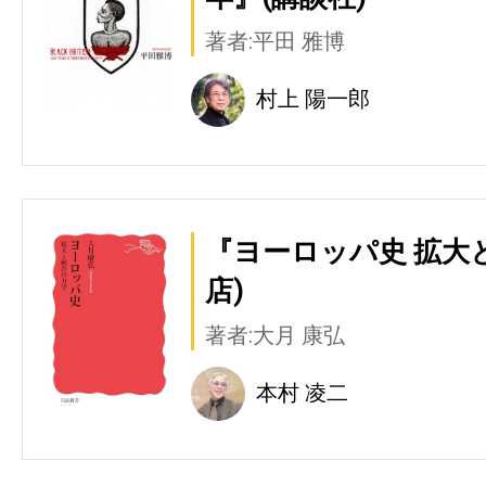
著者:平田 雅博
村上 陽一郎
『ヨーロッパ史 拡大
店)
著者:大月 康弘
本村 凌二