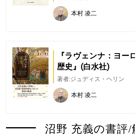
本村 凌二
『ラヴェンナ：ヨー
歴史』(白水社)
著者:ジュディス・ヘリン
本村 凌二
沼野 充義の書評/