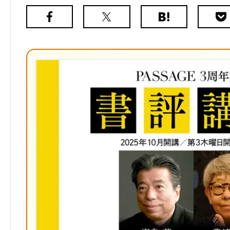
Facebook
X（旧
は
Poc
Twitter）
て
な
ブ
ッ
ク
マ
ー
ク