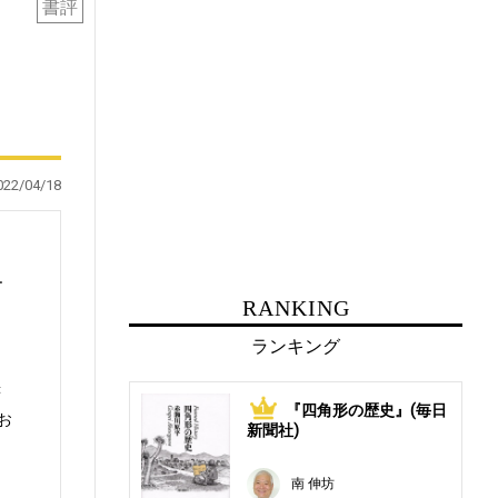
書評
022/04/18
ー
RANKING
ランキング
書
『四角形の歴史』(毎日
1
お
新聞社)
南 伸坊