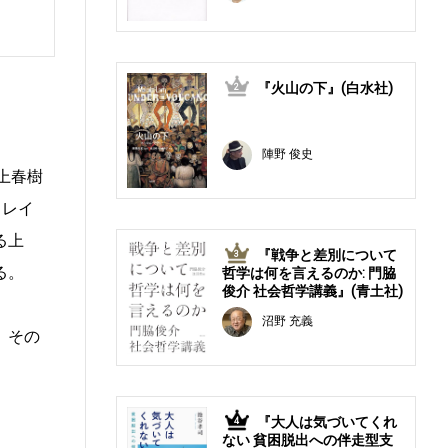
『火山の下』(白水社)
2
陣野 俊史
村上春樹
。レイ
る上
『戦争と差別について
3
る。
哲学は何を言えるのか: 門脇
俊介 社会哲学講義』(青土社)
沼野 充義
。その
『大人は気づいてくれ
4
ない 貧困脱出への伴走型支