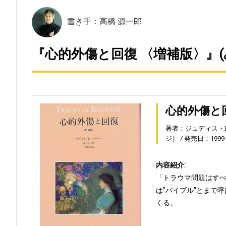
書き手：高橋 源一郎
『心的外傷と回復 〈増補版〉』(
心的外傷と
著者：ジュディス・
ジ）
発売日：1999-1
内容紹介:
「トラウマ問題はす
は"バイブル"とまで
くる。