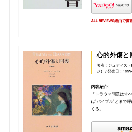
ALL REVIEWS経
心的外傷と
著者：ジュディス・
ジ）
発売日：1999-1
内容紹介:
「トラウマ問題はす
は"バイブル"とまで
くる。