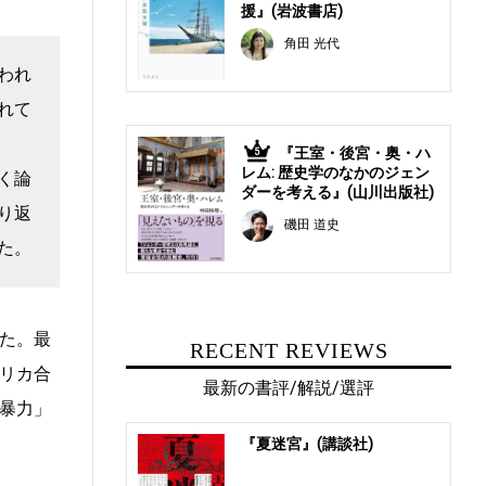
援』(岩波書店)
角田 光代
われ
れて
『王室・後宮・奥・ハ
5
レム: 歴史学のなかのジェン
く論
ダーを考える』(山川出版社)
り返
磯田 道史
た。
た。最
RECENT REVIEWS
リカ合
最新の書評/解説/選評
暴力」
『夏迷宮』(講談社)