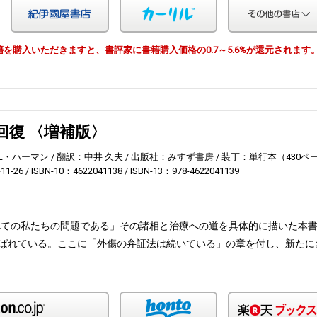
Yahoo!ショッピング
紀伊国屋
カーリル
由で書籍を購入いただきますと、書評家に書籍購入価格の0.7～5.6%が還元されます
回復 〈増補版〉
L・ハーマン
翻訳：中井 久夫
出版社：みすず書房
装丁：単行本（430ペ
1-26
ISBN-10：4622041138
ISBN-13：978-4622041139
べての私たちの問題である」その諸相と治療への道を具体的に描いた本
呼ばれている。ここに「外傷の弁証法は続いている」の章を付し、新たに
Amazon
honto