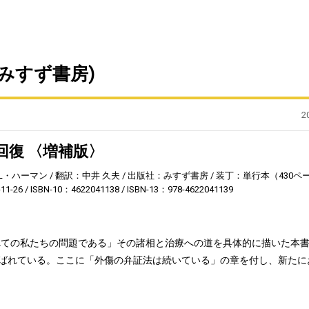
みすず書房)
2
回復 〈増補版〉
L・ハーマン
翻訳：中井 久夫
出版社：みすず書房
装丁：単行本（430ペ
1-26
ISBN-10：4622041138
ISBN-13：978-4622041139
べての私たちの問題である」その諸相と治療への道を具体的に描いた本
呼ばれている。ここに「外傷の弁証法は続いている」の章を付し、新たに