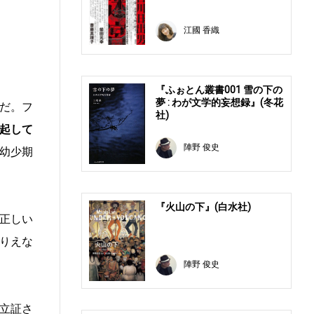
江國 香織
『ふぉとん叢書001 雪の下の
夢 : わが文学的妄想録』(冬花
だ。フ
社)
起して
陣野 俊史
幼少期
『火山の下』(白水社)
正しい
りえな
陣野 俊史
立証さ