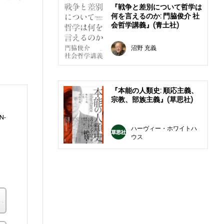
『戦争と差別について哲学は
何を言えるのか: 門脇俊介 社
会哲学講義』(青土社)
沼野 充義
『本能の人類史: 順応主義、
宗教、部族主義』(草思社)
N-
ハーヴィー・ホワイトハ
ウス
楽天ブックス