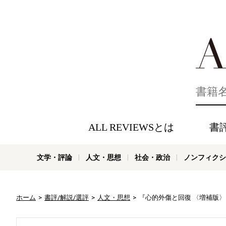
好きな書評
ALL REVIEWSとは
書
文学・評論
人文・思想
社会・政治
ノンフィクシ
ホーム
書評/解説/選評
人文・思想
『心的外傷と回復 〈増補版〉