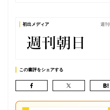
初出メディア
週刊
この書評をシェアする
Facebook
X（旧
は
Twitter）
て
な
ブ
ッ