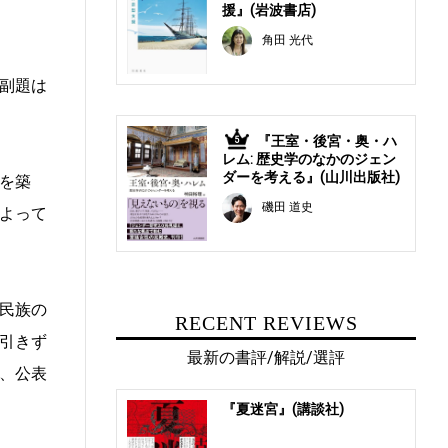
援』(岩波書店)
角田 光代
副題は
『王室・後宮・奥・ハ
5
レム: 歴史学のなかのジェン
ダーを考える』(山川出版社)
を築
磯田 道史
よって
民族の
RECENT REVIEWS
引きず
最新の書評/解説/選評
、公表
『夏迷宮』(講談社)