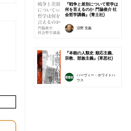
『戦争と差別について哲学は
何を言えるのか: 門脇俊介 社
会哲学講義』(青土社)
沼野 充義
『本能の人類史: 順応主義、
宗教、部族主義』(草思社)
ハーヴィー・ホワイトハ
ウス
E