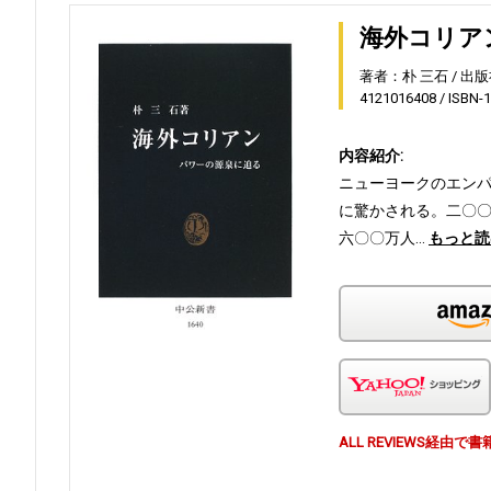
海外コリア
著者：朴 三石
出版
4121016408
ISBN-
内容紹介:
ニューヨークのエン
に驚かされる。二〇
六〇〇万人…
もっと読
ALL REVIEWS経