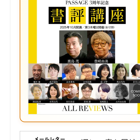
ク
マ
ー
ク