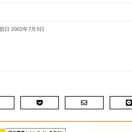
朝日 2002年7月5日
Pocket
メ
LIN
で
ー
送
ル
る