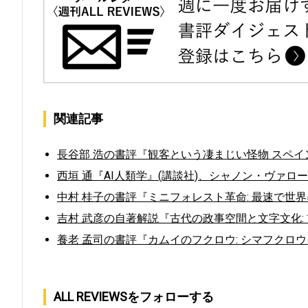
関連記事
長谷部 浩の書評『観客という凄まじい怪物 スペイ
西垣 通『AI人類学』(講談社)、シャノン・ヴァロー
中村 桂子の書評『ミニフォレスト革命: 最速で世
吉村 武彦の自著解説『古代の政事空間と文字文化: 
養老 孟司の書評『カムイのフクロウ: シマフクロウ
ALL REVIEWSをフォローする