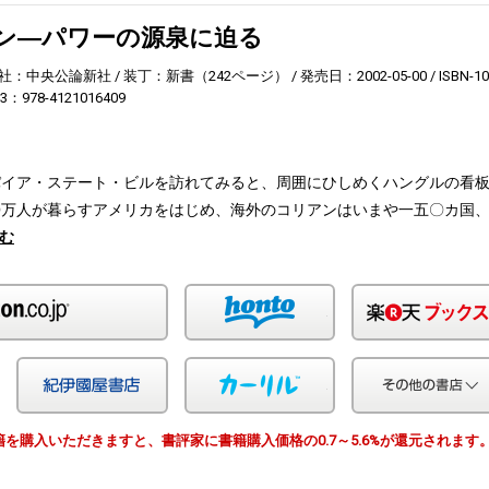
ン―パワーの源泉に迫る
社：中央公論新社
装丁：新書（242ページ）
発売日：2002-05-00
ISBN-1
13：978-4121016409
パイア・ステート・ビルを訪れてみると、周囲にひしめくハングルの看
〇万人が暮らすアメリカをはじめ、海外のコリアンはいまや一五〇カ国
む
Amazon
honto
Yahoo!ショッピング
紀伊国屋
カーリル
由で書籍を購入いただきますと、書評家に書籍購入価格の0.7～5.6%が還元されます