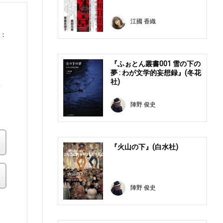
江國 香織
0：
『ふぉとん叢書001 雪の下の
夢 : わが文学的妄想録』(冬花
社)
板
、
陣野 俊史
楽天ブックス
『火山の下』(白水社)
その他の書店
陣野 俊史
。