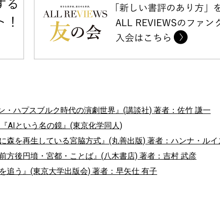
ン・ハプスブルク時代の演劇世界』(講談社) 著者：佐竹 謙一
『AIという名の鏡』(東京化学同人)
界に森を再生している宮脇方式』(丸善出版) 著者：ハンナ・ルイ
前方後円墳・宮都・ことば』(八木書店) 著者：吉村 武彦
を追う』(東京大学出版会) 著者：早矢仕 有子