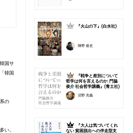
『火山の下』(白水社)
2
陣野 俊史
韓国サ
「韓国
『戦争と差別について
3
哲学は何を言えるのか: 門脇
俊介 社会哲学講義』(青土社)
沼野 充義
系の
『大人は気づいてくれ
4
多い。
ない 貧困脱出への伴走型支