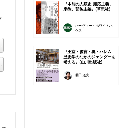
『本能の人類史: 順応主義、
宗教、部族主義』(草思社)
オ
ハーヴィー・ホワイトハ
ウス
楽天ブックス
『王室・後宮・奥・ハレム:
歴史学のなかのジェンダーを
考える』(山川出版社)
その他の書店
磯田 道史
。