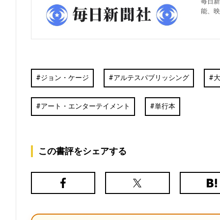
毎日新
能、映
ジョン・ケージ
アルテスパブリッシング
アート・エンターテイメント
単行本
この書評をシェアする
Facebook
X（旧
は
Twitter）
て
な
ブ