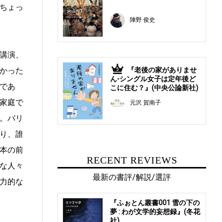
ちょっ
陣野 俊史
講演、
『老後の家がありませ
かった
5
ん-シングル女子は定年後ど
であ
こに住む？』(中央公論新社)
家庭で
元沢 賀南子
。パリ
り、誰
本の前
RECENT REVIEWS
な人々
最新の書評/解説/選評
力的な
『ふぉとん叢書001 雪の下の
夢 : わが文学的妄想録』(冬花
社)