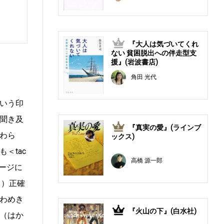
『大人は気づいてくれ
2
ない 貧困脱出への伴走型支
援』(岩波書店)
角田 光代
いう印
聞き及
『真実の愛』(ラインブ
3
わら
ックス)
＜tac
高橋 源一郎
ージに
る）正確
わめき
『火山の下』(白水社)
4
（はか