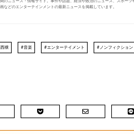
聞のニュース・情報サイト。事件や話題、経済や政治のニュース、スポーツ
画などのエンターテインメントの最新ニュースを掲載しています。
大西穣
音楽
エンターテイメント
ノンフィクション
Pocket
メ
LIN
で
ー
送
ル
る