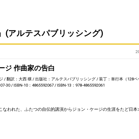
』(アルテスパブリッシング)
2
ージ 作曲家の告白
ジ
翻訳：大西 穣
出版社：アルテスパブリッシング
装丁：単行本（128ペ
7-30
ISBN-10：4865592067
ISBN-13：978-4865592061
年におこなわれた、ふたつの自伝的講演からジョン・ケージの生涯をたど日本