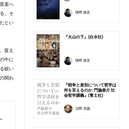
音楽へ
陣野 俊史
る。そ
たとい
『火山の下』(白水社)
、捉え
の中に
陣野 俊史
る鋭い
の関わ
『戦争と差別について哲学は
何を言えるのか: 門脇俊介 社
会哲学講義』(青土社)
沼野 充義
ー