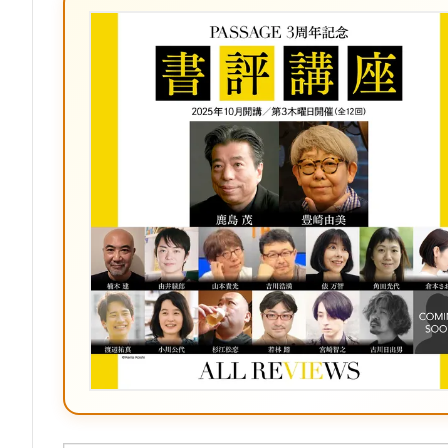
ッ
ク
マ
ー
ク