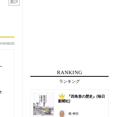
書評
019/09/20
ー
RANKING
ランキング
オ
『四角形の歴史』(毎日
1
新聞社)
南 伸坊