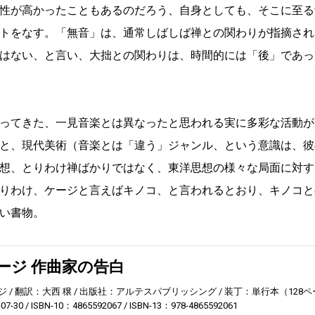
性が高かったこともあるのだろう、自身としても、そこに至る
トをなす。「無音」は、通常しばしば禅との関わりが指摘され
はない、と言い、大拙との関わりは、時間的には「後」であっ
ってきた、一見音楽とは異なったと思われる実に多彩な活動が
と、現代美術（音楽とは「違う」ジャンル、という意識は、彼
想、とりわけ禅ばかりではなく、東洋思想の様々な局面に対す
りわけ、ケージと言えばキノコ、と言われるとおり、キノコと
い書物。
ージ 作曲家の告白
ジ
翻訳：大西 穣
出版社：アルテスパブリッシング
装丁：単行本（128ペ
7-30
ISBN-10：4865592067
ISBN-13：978-4865592061