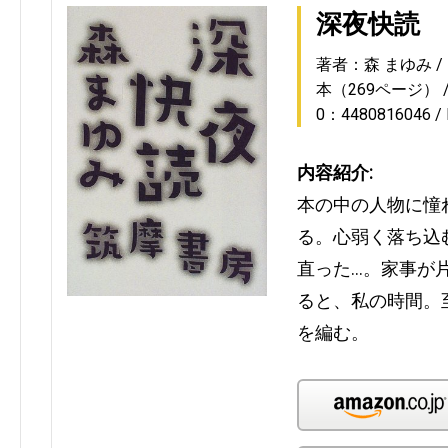
深夜快読
著者：森 まゆみ
本（269ページ）
0：4480816046
内容紹介:
本の中の人物に憧
る。心弱く落ち込
直った…。家事が
ると、私の時間。
を編む。