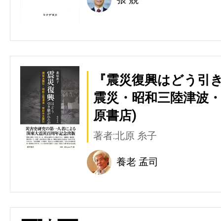
『震災復興はどう引き
震災・昭和三陸津波・
原書店)
著者:北原 糸子
養老 孟司