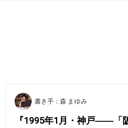
書き手：森 まゆみ
『1995年1月・神戸――