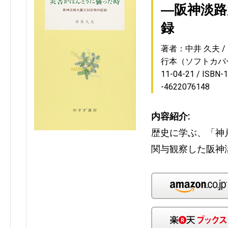
―阪神淡路
録
著者：中井 久夫
行本（ソフトカバ
11-04-21
ISBN-
-4622076148
内容紹介:
歴史に学ぶ、「神
関与観察した阪神