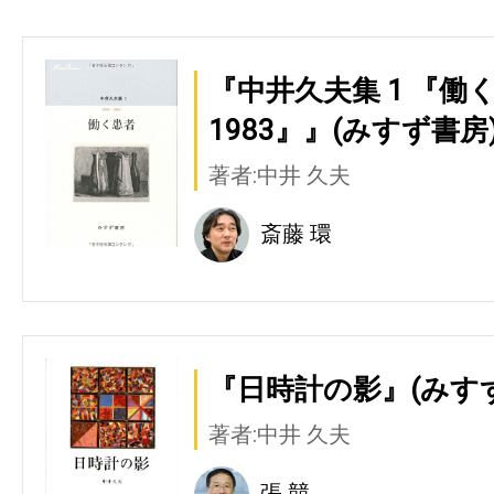
『中井久夫集 1 『働く
1983』』(みすず書房
著者:中井 久夫
斎藤 環
『日時計の影』(みす
著者:中井 久夫
張 競