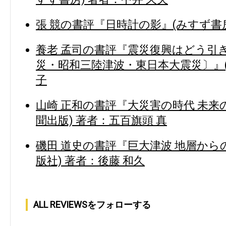
張 競の書評『日時計の影』(みすず書房
養老 孟司の書評『震災復興はどう引
災・昭和三陸津波・東日本大震災〕』(
子
山崎 正和の書評『大災害の時代 未来
聞出版) 著者：五百旗頭 真
磯田 道史の書評『巨大津波 地層から
版社) 著者：後藤 和久
ALL REVIEWSをフォローする