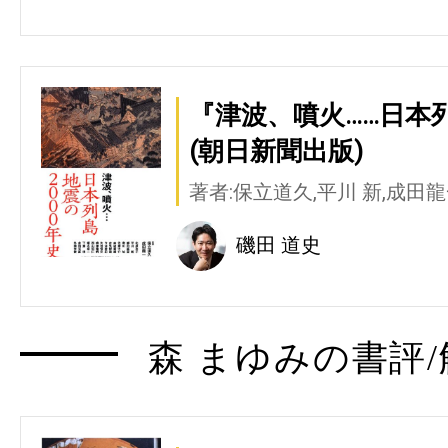
『津波、噴火……日本列
(朝日新聞出版)
著者:保立道久,平川 新,成田
磯田 道史
森 まゆみの書評/