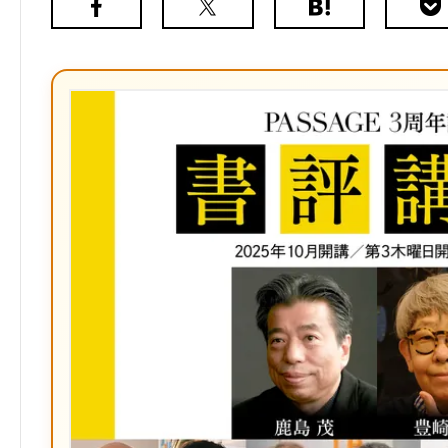
Facebook
X（旧
は
Poc
Twitter）
て
な
ブ
ッ
ク
マ
ー
ク