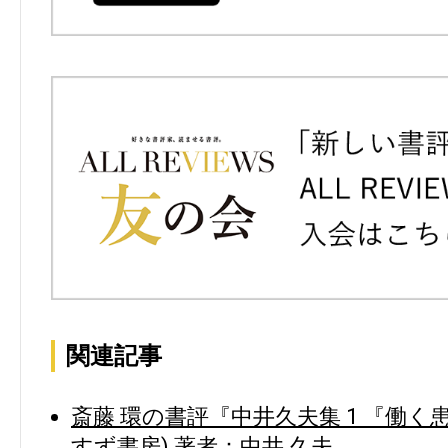
関連記事
斎藤 環の書評『中井久夫集 1 『働く患者
すず書房) 著者：中井 久夫