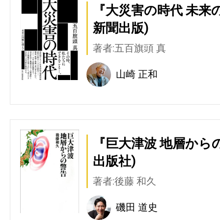
『大災害の時代 未来
新聞出版)
著者:五百旗頭 真
山崎 正和
『巨大津波 地層から
出版社)
著者:後藤 和久
磯田 道史