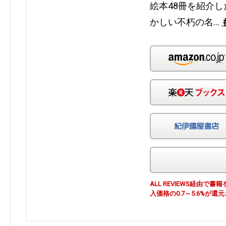
絵本48冊を紹介
かしい不朽の名…
ALL REVIEWS経由
入価格の0.7～5.6%が還