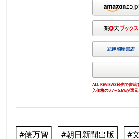
ALL REVIEWS経由
入価格の0.7～5.6%が還
俵万智
朝日新聞出版