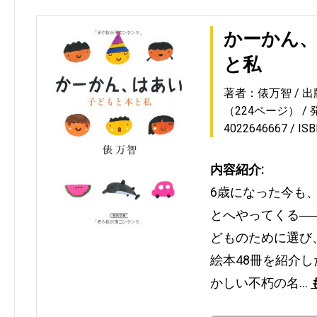
かーかん、
と私
著者：俵万智
出
（224ページ）
4022646667
IS
内容紹介:
6歳になった今も
とへやってくる―
どものために選び
絵本48冊を紹介
かしい不朽の名…