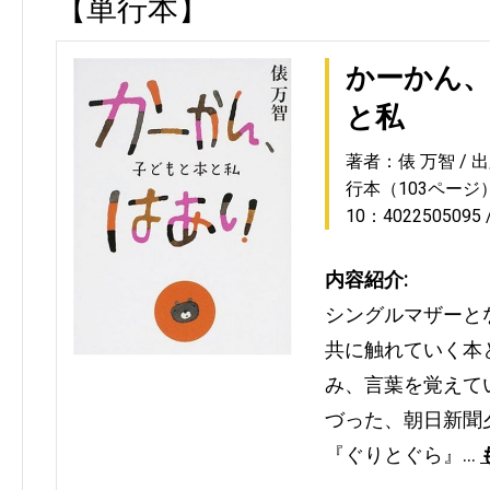
【単行本】
かーかん、
と私
著者：俵 万智
出
行本（103ページ
10：4022505095
内容紹介:
シングルマザーと
共に触れていく本
み、言葉を覚えて
づった、朝日新聞
『ぐりとぐら』…