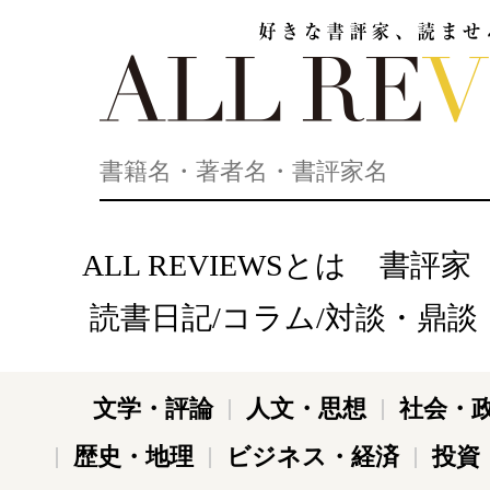
好きな書評家、読ませる書評。ALL REVIEWS
ALL REVIEWSとは
書評家
読書日記/コラム/対談・鼎談
文学・評論
人文・思想
社会・
歴史・地理
ビジネス・経済
投資