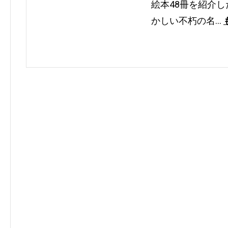
絵本48冊を紹介
かしい不朽の名…