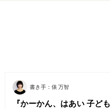
書き手：俵 万智
『かーかん、はあい 子ども