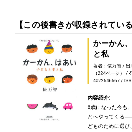
【この後書きが収録されてい
かーかん、
と私
著者：俵万智
出
（224ページ）
4022646667
IS
内容紹介:
6歳になった今も
とへやってくる―
どものために選び