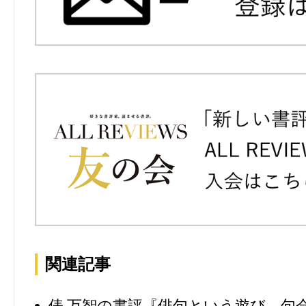
関連記事
俵 万智の書評『俳句という遊び―句会