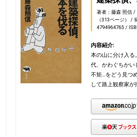
著者：藤森 照信
（313ページ）
4794964765
IS
内容紹介:
本の山に分け入る
代、かわぐちかい
不矩…をどう見つ
して路上観察家が