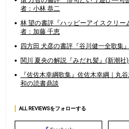
者：小林 恭二
林 望の書評『ハッピーアイスクリーム
者：加藤 千恵
四方田 犬彦の書評『谷川健一全歌集』(
関川 夏央の解説『みだれ髪』(新潮社)
『佐佐木幸綱歌集』佐佐木幸綱｜丸谷
和の読書鼎談
ALL REVIEWSをフォローする