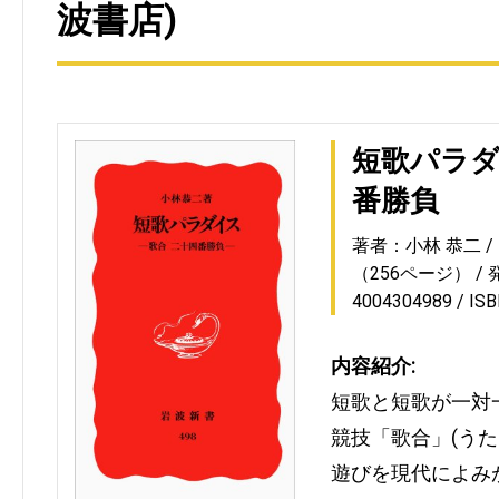
波書店)
短歌パラダ
番勝負
著者：小林 恭二
（256ページ）
4004304989
IS
内容紹介:
短歌と短歌が一対
競技「歌合」(う
遊びを現代によみ