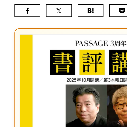
Facebook
X（旧
は
Poc
Twitter）
て
な
ブ
ッ
ク
マ
ー
ク