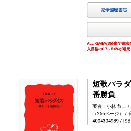
ALL REVIEWS経由
入価格の0.7～5.6%が還
短歌パラダ
番勝負
著者：小林 恭二
（256ページ）
4004304989
IS