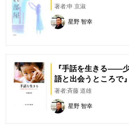
著者:申 京淑
星野 智幸
『手話を生きる――
語と出会うところで』
著者:斉藤 道雄
星野 智幸