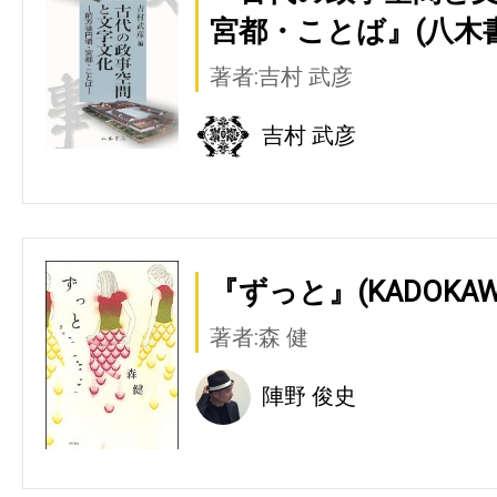
宮都・ことば』(八木
著者:吉村 武彦
吉村 武彦
『ずっと』(KADOKAW
著者:森 健
陣野 俊史