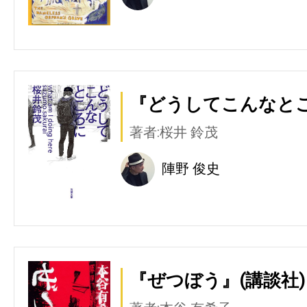
『どうしてこんなとこ
著者:桜井 鈴茂
陣野 俊史
『ぜつぼう』(講談社)