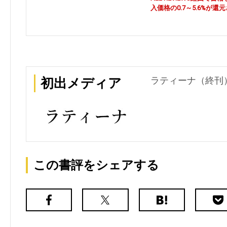
入価格の0.7～5.6%が還
ラティーナ（終刊） 
初出メディア
この書評をシェアする
Facebook
X（旧
は
Poc
Twitter）
て