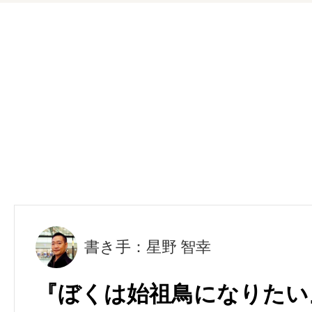
書き手：星野 智幸
『ぼくは始祖鳥になりたい』