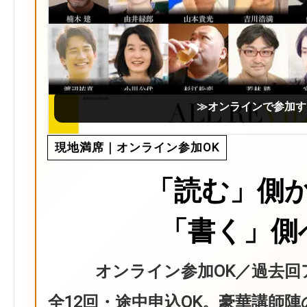
≫オンラインで参加す
現地満席｜オンライン参加OK
「読む」側
「書く」側
オンライン参加OK／過去回
全12回・途中申込OK。豪華講師