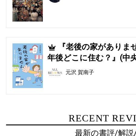
『老後の家がありませ
5
年後どこに住む？』(中央
元沢 賀南子
RECENT REV
最新の書評/解説