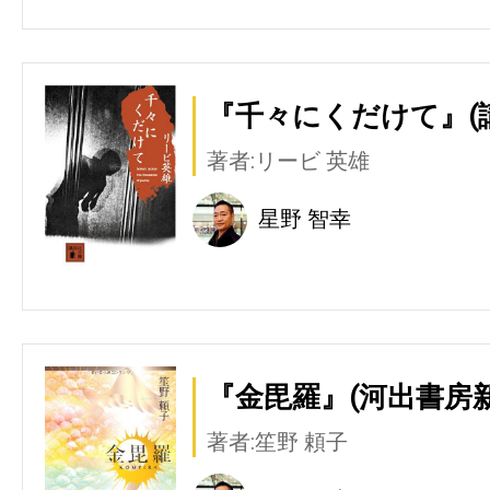
『千々にくだけて』(
著者:リービ 英雄
星野 智幸
『金毘羅』(河出書房新
著者:笙野 頼子