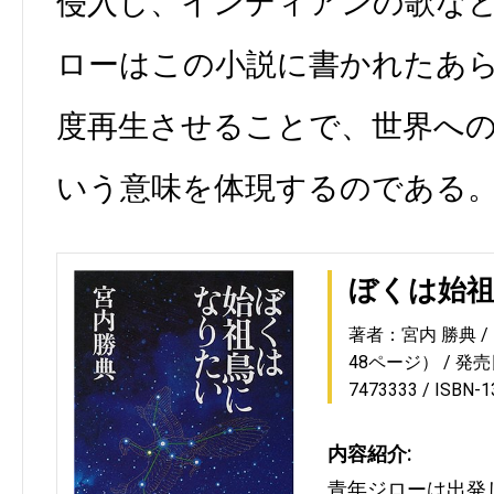
侵入し、インディアンの歌な
ローはこの小説に書かれたあ
度再生させることで、世界へ
いう意味を体現するのである
ぼくは始
著者：宮内 勝典
48ページ）
発売日
7473333
ISBN-
内容紹介:
青年ジローは出発