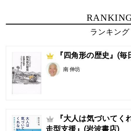
RANKIN
ランキング
『四角形の歴史』(毎
1
南 伸坊
『大人は気づいてくれ
2
走型支援』(岩波書店)