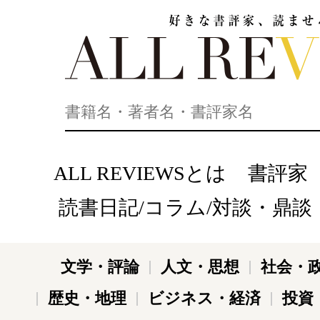
好きな書評家、読ませる書評。ALL REVIEWS
ALL REVIEWSとは
書評家
読書日記/コラム/対談・鼎談
文学・評論
人文・思想
社会・
歴史・地理
ビジネス・経済
投資