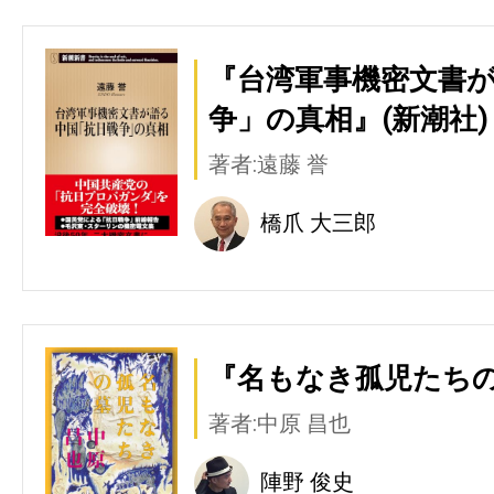
『台湾軍事機密文書
争」の真相』(新潮社)
著者:遠藤 誉
橋爪 大三郎
『名もなき孤児たちの
著者:中原 昌也
陣野 俊史