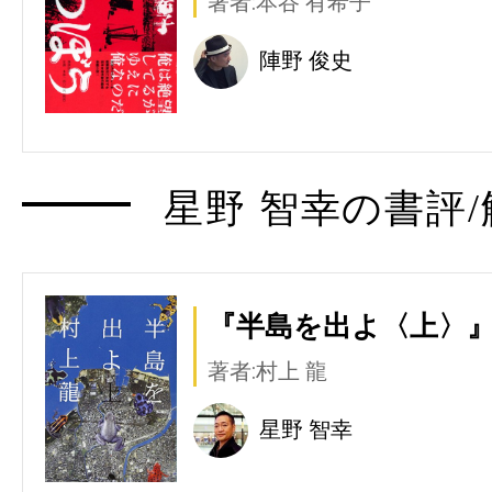
著者:本谷 有希子
陣野 俊史
星野 智幸の書評/
『半島を出よ〈上〉』
著者:村上 龍
星野 智幸