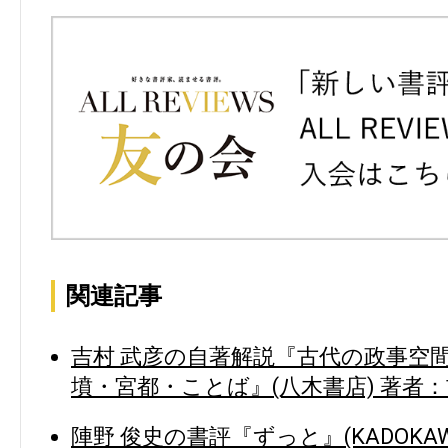
関連記事
吉村 武彦の自著解説『古代の政事空間
墳・宮都・ことば』(八木書店) 著者：
陣野 俊史の書評『ずっと』(KADOKAW