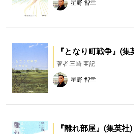
星野 智幸
『となり町戦争』(集
著者:三崎 亜記
星野 智幸
『離れ部屋』(集英社)