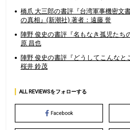
橋爪 大三郎の書評『台湾軍事機密文
の真相』(新潮社) 著者：遠藤 誉
陣野 俊史の書評『名もなき孤児たちの
原 昌也
陣野 俊史の書評『どうしてこんなとこ
桜井 鈴茂
ALL REVIEWSをフォローする
Facebook