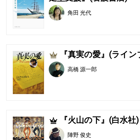
角田 光代
『真実の愛』(ライン
3
高橋 源一郎
『火山の下』(白水社)
4
陣野 俊史