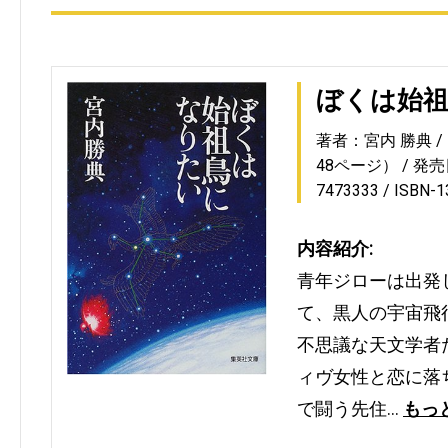
ぼくは始
著者：宮内 勝典
48ページ）
発売日
7473333
ISBN-
内容紹介:
青年ジローは出発
て、黒人の宇宙飛
不思議な天文学者
ィヴ女性と恋に落
で闘う先住…
もっ