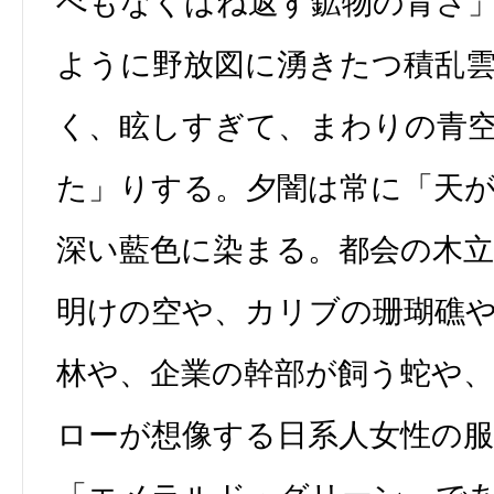
べもなくはね返す鉱物の青さ
ように野放図に湧きたつ積乱
く、眩しすぎて、まわりの青
た」りする。夕闇は常に「天
深い藍色に染まる。都会の木
明けの空や、カリブの珊瑚礁
林や、企業の幹部が飼う蛇や
ローが想像する日系人女性の