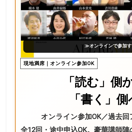
≫オンラインで参加す
現地満席｜オンライン参加OK
「読む」側
「書く」側
オンライン参加OK／過去回
全12回・途中申込OK。豪華講師