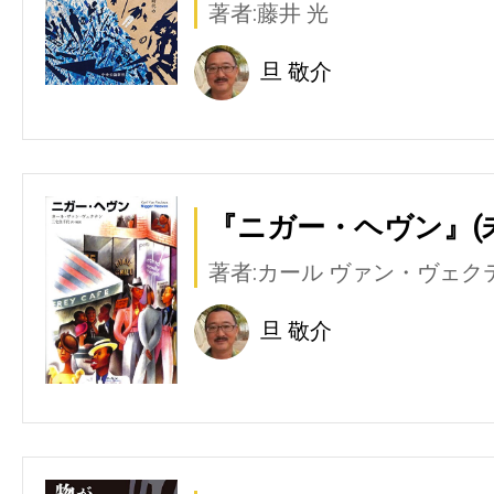
著者:藤井 光
旦 敬介
『ニガー・ヘヴン』(
著者:カール ヴァン・ヴェク
旦 敬介