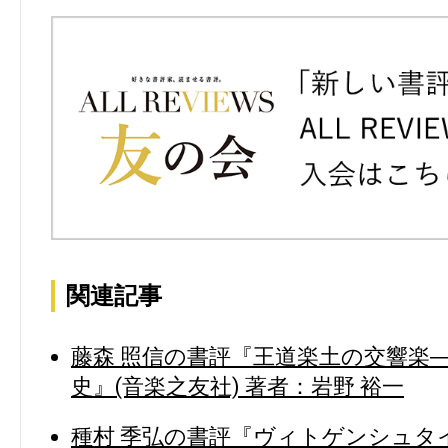
関連記事
藤森 照信の書評『王道楽土の交響楽
史』(音楽之友社) 著者：岩野 裕一
種村 季弘の書評『ヴィトゲンシュタイ