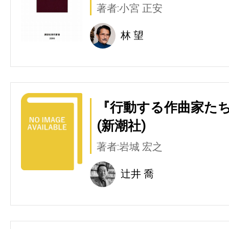
著者:小宮 正安
林 望
『行動する作曲家た
(新潮社)
著者:岩城 宏之
辻井 喬