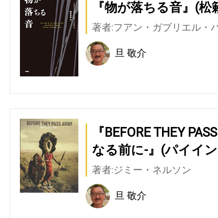
『物が落ちる音』(松
著者:フアン・ガブリエル・
旦 敬介
『BEFORE THEY PA
なる前に-』(パイイ
著者:ジミー・ネルソン
旦 敬介