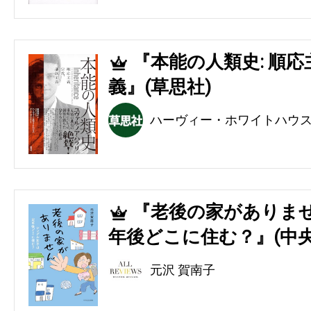
『本能の人類史: 順
4
義』(草思社)
ハーヴィー・ホワイトハウ
『老後の家がありませ
5
年後どこに住む？』(中央
元沢 賀南子