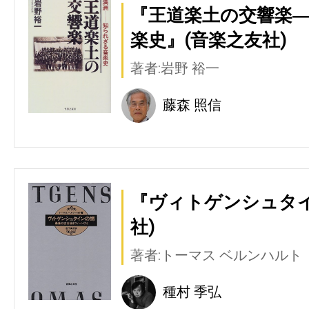
『王道楽土の交響楽
楽史』(音楽之友社)
著者:岩野 裕一
藤森 照信
『ヴィトゲンシュタイ
社)
著者:トーマス ベルンハルト
種村 季弘