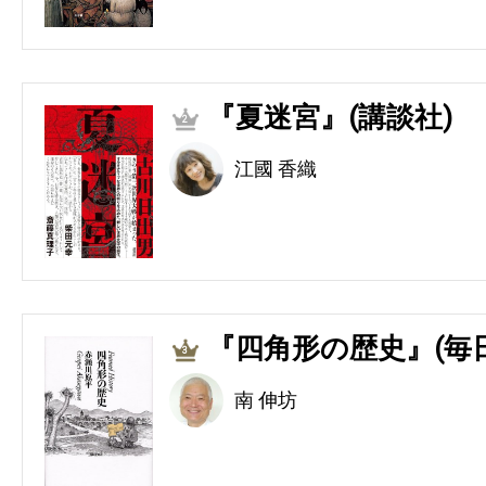
『夏迷宮』(講談社)
2
江國 香織
『四角形の歴史』(毎
3
南 伸坊