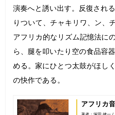
演奏へと誘い出す。反復され
りついて、チャキリワ、ン、
アフリカ的なリズム記憶法に
ら、腿を叩いたり空の食品容
める。家にひとつ太鼓がほし
の快作である。
アフリカ
著者：塚田 健一