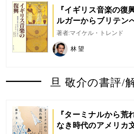
『イギリス音楽の復
ルガーからブリテンへ
著者:マイケル・トレンド
林 望
旦 敬介の書評/
『ターミナルから荒れ
なき時代のアメリカ文