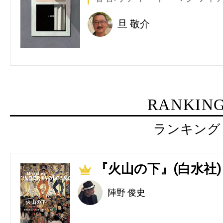
旦 敬介
RANKIN
ランキング
『火山の下』(白水社)
1
陣野 俊史