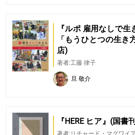
『ルポ 雇用なしで生
「もうひとつの生き方
店)
著者:工藤 律子
旦 敬介
『HERE ヒア』(国書
著者:リチャード・マグワイ