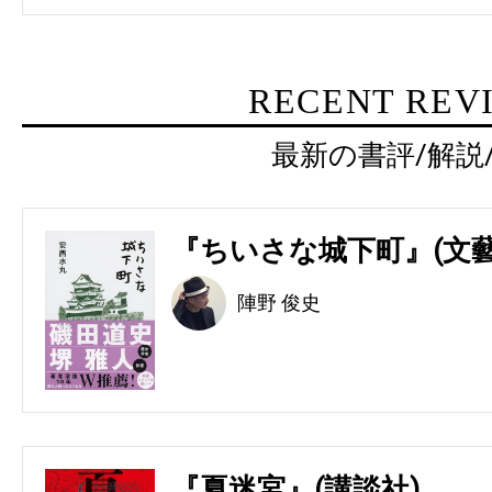
RECENT REV
最新の書評/解説
『ちいさな城下町』(文藝
陣野 俊史
『夏迷宮』(講談社)