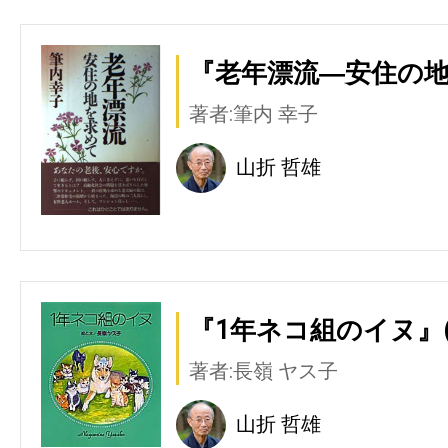
『老年漂流―安住の地
著者:筆内 幸子
山折 哲雄
『1年ネコ組のイヌ』(
著者:長嶺 ヤス子
山折 哲雄