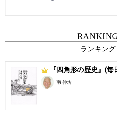
RANKIN
ランキング
『四角形の歴史』(毎
1
南 伸坊