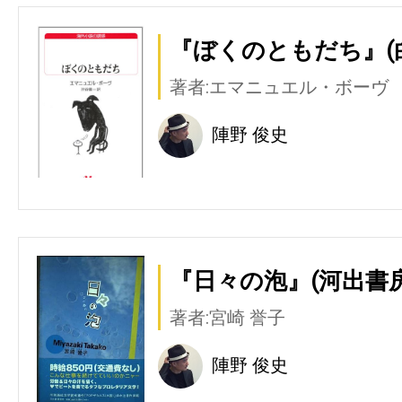
『ぼくのともだち』(
著者:エマニュエル・ボーヴ
陣野 俊史
『日々の泡』(河出書
著者:宮崎 誉子
陣野 俊史