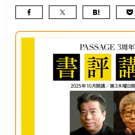
Facebook
X（旧
は
Poc
Twitter）
て
な
ブ
ッ
ク
マ
ー
ク