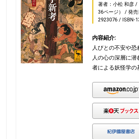
著者：小松 和彦
36ページ）
発売日
2923076
ISBN-
内容紹介:
人びとの不安や恐
人の心の深層に潜
者による妖怪学の