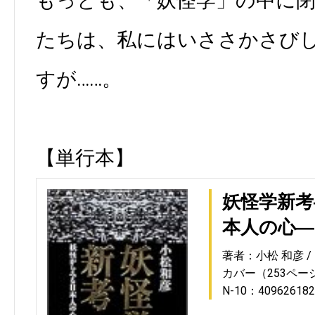
もっとも、「妖怪学」の中に
たちは、私にはいささかさび
すが……。
【単行本】
妖怪学新考
本人の心―
著者：小松 和彦
カバー（253ペー
N-10：409626182