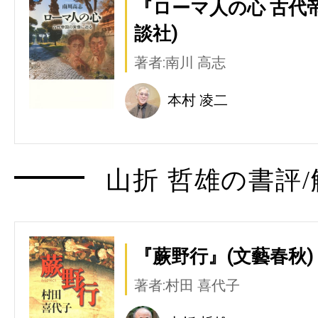
『ローマ人の心 古代
談社)
著者:南川 高志
本村 凌二
山折 哲雄の書評/
『蕨野行』(文藝春秋)
著者:村田 喜代子