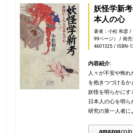
妖怪学新考
本人の心
著者：小松 和彦
99ページ）
発売日
4601325
ISBN-
内容紹介:
人々が不安や怖れ
を抱きつづけるか
妖怪を明らかにす
日本人の心を明ら
研究の第一人者に