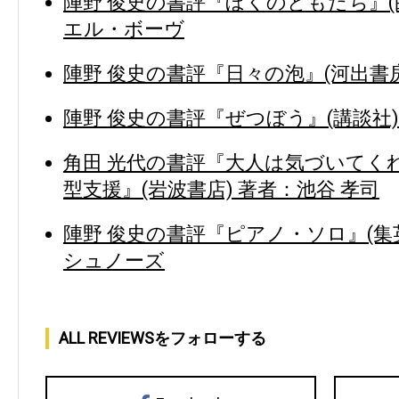
陣野 俊史の書評『ぼくのともだち』(
エル・ボーヴ
陣野 俊史の書評『日々の泡』(河出書房
陣野 俊史の書評『ぜつぼう』(講談社)
角田 光代の書評『大人は気づいてく
型支援』(岩波書店) 著者：池谷 孝司
陣野 俊史の書評『ピアノ・ソロ』(集
シュノーズ
ALL REVIEWSをフォローする