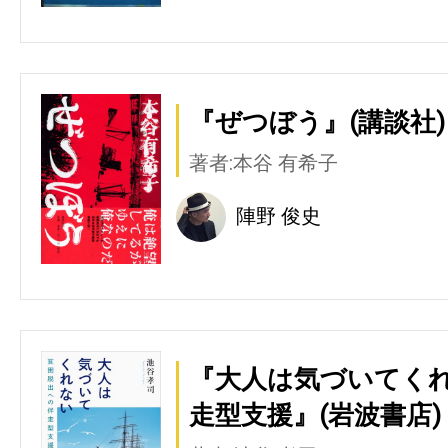
『ぜつぼう』(講談社)
著者:本谷 有希子
陣野 俊史
『大人は気づいてくれ
走型支援』(岩波書店)