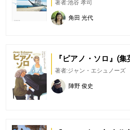
著者:池谷 孝司
角田 光代
『ピアノ・ソロ』(集
著者:ジャン・エシュノーズ
陣野 俊史