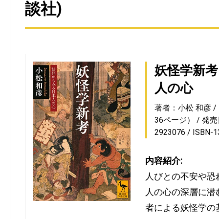
談社)
妖怪学新考
人の心
著者：小松 和彦
36ページ）
発売日
2923076
ISBN-
内容紹介:
人びとの不安や恐
人の心の深層に潜
者による妖怪学の