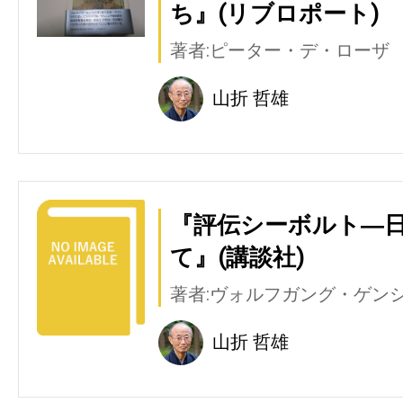
ち』(リブロポート)
著者:ピーター・デ・ローザ
山折 哲雄
『評伝シーボルト―
て』(講談社)
著者:ヴォルフガング・ゲン
山折 哲雄