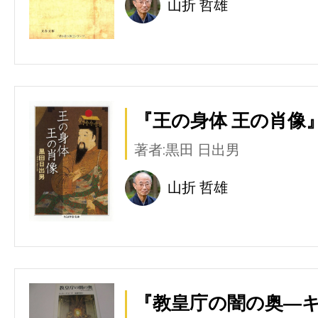
山折 哲雄
『王の身体 王の肖像』
著者:黒田 日出男
山折 哲雄
『教皇庁の闇の奥―