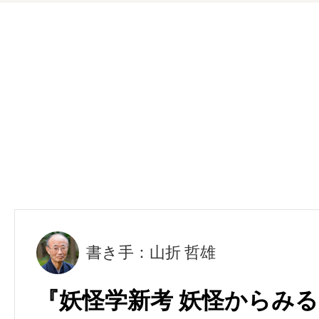
書き手：山折 哲雄
『妖怪学新考 妖怪からみる