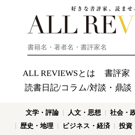
好きな書評家、読ませる書評。ALL REVIEWS
ALL REVIEWSとは
書評家
読書日記/コラム/対談・鼎談
文学・評論
人文・思想
社会・
歴史・地理
ビジネス・経済
投資