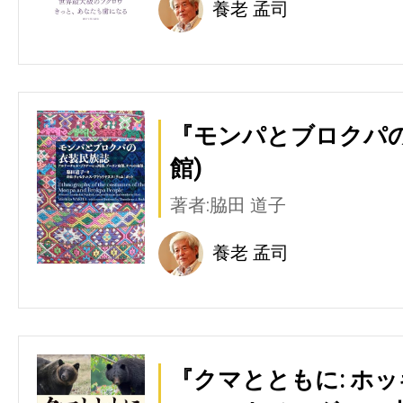
養老 孟司
『モンパとブロクパの
館)
著者:脇田 道子
養老 孟司
『クマとともに: ホ