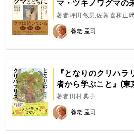
マ・ツキノワグマの未
著者:坪田 敏男,佐藤 喜和,山
養老 孟司
『となりのクリハラリ
者から学ぶこと』(東
著者:田村 典子
養老 孟司