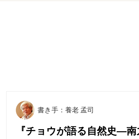
書き手：養老 孟司
『チョウが語る自然史―南