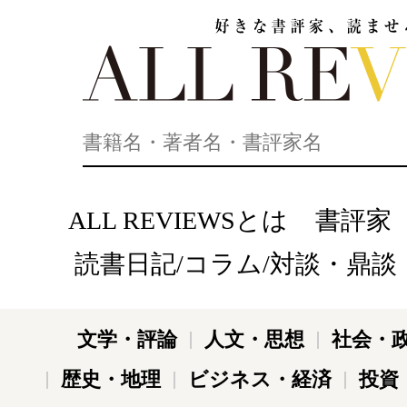
好きな書評家、読ませる書評。ALL REVIEWS
ALL REVIEWSとは
書評家
読書日記/コラム/対談・鼎談
文学・評論
人文・思想
社会・
歴史・地理
ビジネス・経済
投資