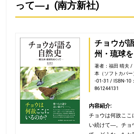
って―』(南方新社)
チョウが
州・琉球
著者：福田 晴夫
本（ソフトカバー
-01-31
ISBN-10
861244131
内容紹介:
チョウは何故ここ
い続けて―。チョ