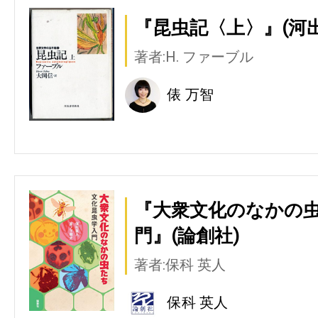
『昆虫記〈上〉』(河
著者:H. ファーブル
俵 万智
『大衆文化のなかの
門』(論創社)
著者:保科 英人
保科 英人