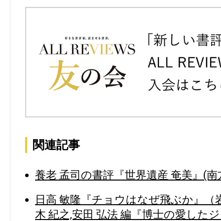
関連記事
養老 孟司の書評『世界遺産 奄美』(南
日高 敏隆『チョウはなぜ飛ぶか』（岩
木 紀之,安田 弘法 編『博士の愛し