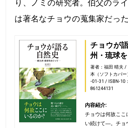
り、ノミの研究者。伯父のラ
は著名なチョウの蒐集家だっ
チョウが
州・琉球
著者：福田 晴夫
本（ソフトカバー
-01-31
ISBN-10
861244131
内容紹介:
チョウは何故ここ
い続けて―。チョ