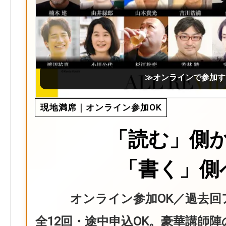
≫オンラインで参加す
現地満席｜オンライン参加OK
「読む」側
「書く」側
オンライン参加OK／過去回
全12回・途中申込OK。豪華講師