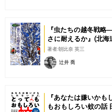
『虫たちの越冬戦略
さに耐えるか』(北海
著者:朝比奈 英三
辻井 喬
『あなたは嫌いかも
もおもしろい蚊の話 