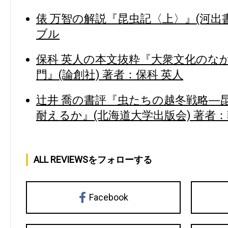
俵 万智の解説『昆虫記〈上〉』(河出書
ブル
保科 英人の本文抜粋『大衆文化のな
門』(論創社) 著者：保科 英人
辻井 喬の書評『虫たちの越冬戦略―
耐えるか』(北海道大学出版会) 著者：
ALL REVIEWSをフォローする
Facebook