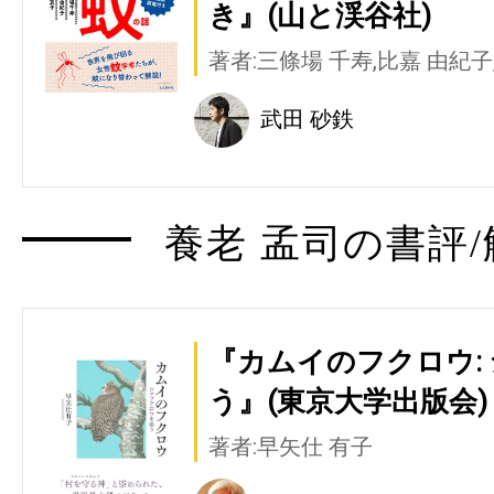
き』(山と渓谷社)
著者:三條場 千寿,比嘉 由紀子
武田 砂鉄
養老 孟司の書評/
『カムイのフクロウ:
う』(東京大学出版会)
著者:早矢仕 有子