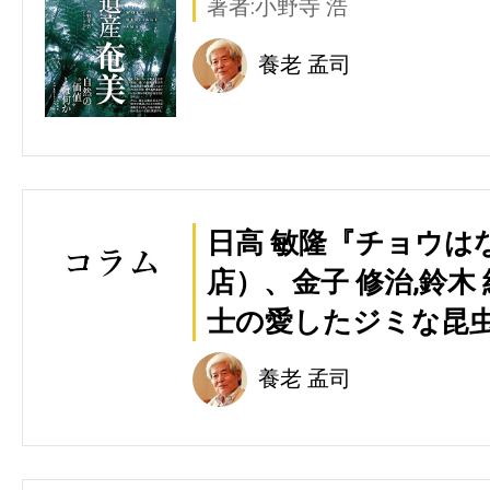
著者:小野寺 浩
養老 孟司
日高 敏隆『チョウは
店）、金子 修治,鈴木 
士の愛したジミな昆
養老 孟司