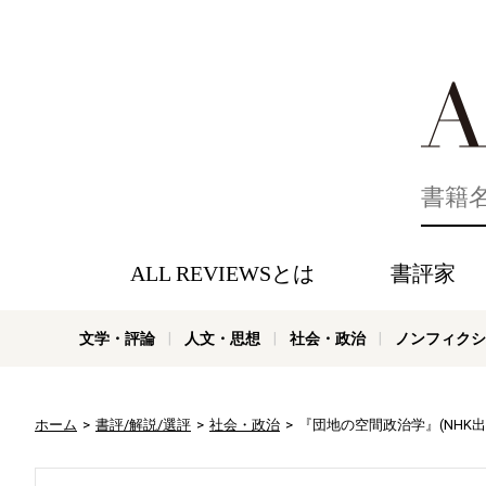
好きな書評
ALL REVIEWSとは
書評家
文学・評論
人文・思想
社会・政治
ノンフィクシ
ホーム
書評/解説/選評
社会・政治
『団地の空間政治学』(NHK出