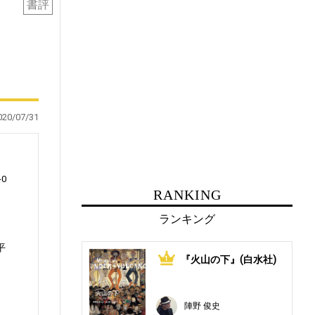
書評
020/07/31
0
RANKING
ランキング
平
『火山の下』(白水社)
1
る
陣野 俊史