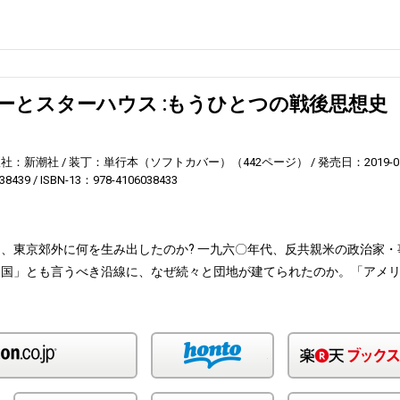
ーとスターハウス :もうひとつの戦後思想史
】
版社：新潮社
装丁：単行本（ソフトカバー）（442ページ）
発売日：2019-0
38439
ISBN-13：978-4106038433
、東京郊外に何を生み出したのか? 一九六〇年代、反共親米の政治家・
帝国」とも言うべき沿線に、なぜ続々と団地が建てられたのか。「アメ
Amazon
honto