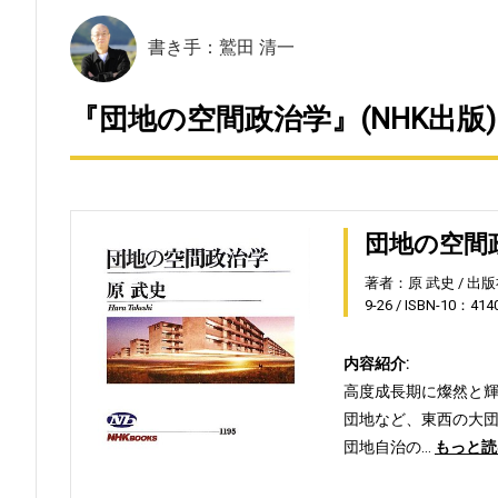
書き手：鷲田 清一
『団地の空間政治学』(NHK出版)
団地の空間
著者：原 武史
出版
9-26
ISBN-10：414
内容紹介:
高度成長期に燦然と輝
団地など、東西の大
団地自治の…
もっと読