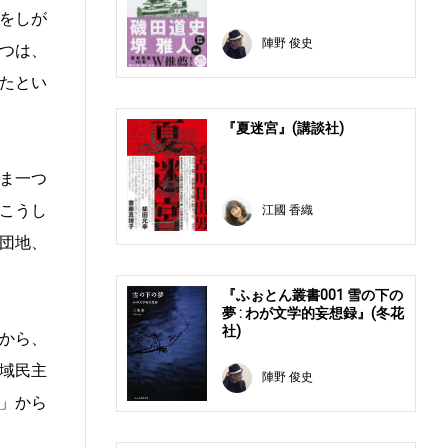
をしが
陣野 俊史
つは、
たとい
『夏迷宮』(講談社)
ま一つ
こうし
江國 香織
団地、
『ふぉとん叢書001 雪の下の
夢 : わが文学的妄想録』(冬花
社)
から、
域民主
陣野 俊史
」から