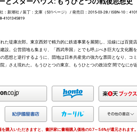
ーとスターハウス: もうひとつの戦後思想史
社：新潮社
装丁：文庫（531ページ）
発売日：2015-03-28
ISBN-10：410
8-4101345819
ばれた堤康次郎。東京西郊で精力的に鉄道事業を展開し、沿線には百貨
を建設。公営団地も集まり、「西武帝国」とでも呼ぶべき巨大な文化圏
人の思想と逆行するように、団地は日本共産党の強力な票田となり、コ
院」さえ現れた。もうひとつの東京、もうひとつの政治空 間でなにが
Amazon
honto
Yahoo!ショッピング
紀伊国屋
カーリル
由で書籍を購入いただきますと、書評家に書籍購入価格の0.7～5.6%が還元されます