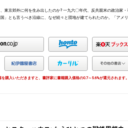
、東京郊外に何を生み出したのか? 一九六〇年代、反共親米の政治家・
帝国」とも言うべき沿線に、なぜ続々と団地が建てられたのか。「アメ
Amazon
honto
Yahoo!ショッピング
紀伊国屋
カーリル
由で書籍を購入いただきますと、書評家に書籍購入価格の0.7～5.6%が還元されます