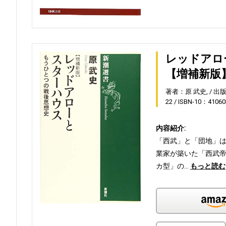
レッドアロ
【増補新版
著者：原 武史,
出
22
ISBN-10：41060
内容紹介:
「西武」と「団地」は
業家が築いた「西武
カ型」の…
もっと読む