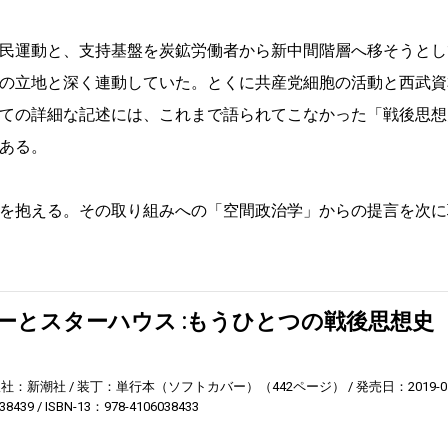
民運動と、支持基盤を炭鉱労働者から新中間階層へ移そうとし
の立地と深く連動していた。とくに共産党細胞の活動と西武資
ての詳細な記述には、これまで語られてこなかった「戦後思想
ある。
を抱える。その取り組みへの「空間政治学」からの提言を次に
ーとスターハウス :もうひとつの戦後思想史
】
版社：新潮社
装丁：単行本（ソフトカバー）（442ページ）
発売日：2019-0
38439
ISBN-13：978-4106038433