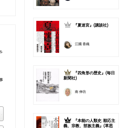
『夏迷宮』(講談社)
2
江國 香織
5-
『四角形の歴史』(毎日
3
新聞社)
事
リ
南 伸坊
楽天ブックス
『本能の人類史: 順応主
4
義、宗教、部族主義』(草思