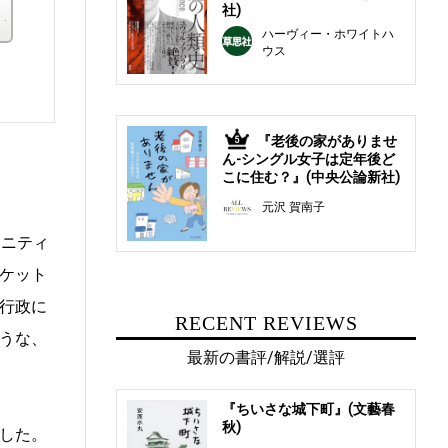
社)
その他の書店
ハーヴィー・ホワイトハ
ウス
。
『老後の家がありませ
5
ん-シングル女子は定年後ど
こに住む？』(中央公論新社)
元沢 賀南子
ュニティ
ケット
行政に
RECENT REVIEWS
うな、
最新の書評/解説/選評
『ちいさな城下町』(文藝春
秋)
した。