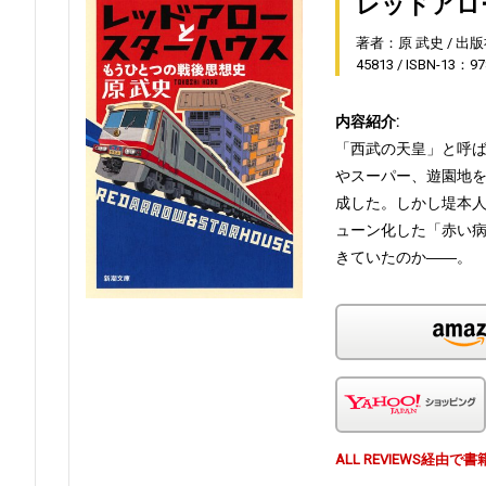
レッドアロ
著者：原 武史
出版
45813
ISBN-13：97
内容紹介:
「西武の天皇」と呼
やスーパー、遊園地
成した。しかし堤本
ューン化した「赤い病
きていたのか――。
ALL REVIEWS経