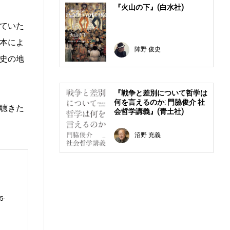
『火山の下』(白水社)
ていた
本によ
陣野 俊史
史の地
『戦争と差別について哲学は
何を言えるのか: 門脇俊介 社
聴きた
会哲学講義』(青土社)
沼野 充義
5-