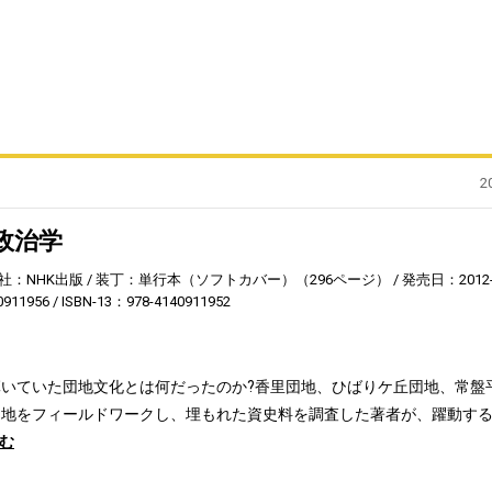
2
政治学
社：NHK出版
装丁：単行本（ソフトカバー）（296ページ）
発売日：2012-
0911956
ISBN-13：978-4140911952
いていた団地文化とは何だったのか?香里団地、ひばりケ丘団地、常盤
団地をフィールドワークし、埋もれた資史料を調査した著者が、躍動す
む