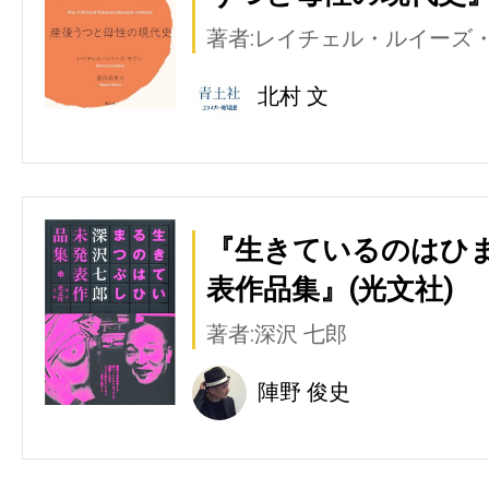
著者:レイチェル・ルイーズ
北村 文
『生きているのはひま
表作品集』(光文社)
著者:深沢 七郎
陣野 俊史