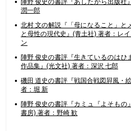
陣野 俊史の書評『あしたから出版社』
潤一郎
北村 文の解説『「母になること」とメ
と母性の現代史』(青土社) 著者：レ
ン
陣野 俊史の書評『生きているのはひ
作品集』(光文社) 著者：深沢 七郎
磯田 道史の書評『戦国合戦図屛風・絵
者：堀 新
陣野 俊史の書評『カミュ『よそもの
書房) 著者：野崎 歓