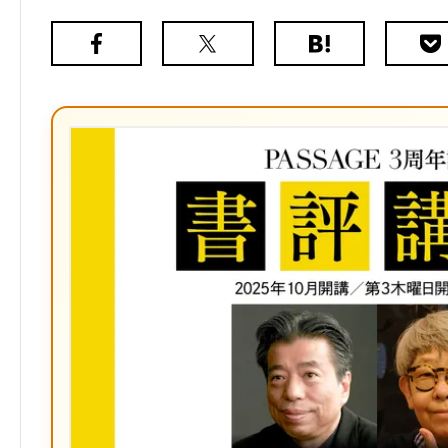
Facebook
X（旧
は
Poc
Twitter）
て
な
ブ
ッ
ク
マ
ー
ク