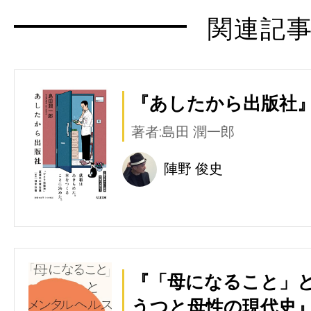
関連記
『あしたから出版社』
著者:島田 潤一郎
陣野 俊史
『「母になること」と
うつと母性の現代史』