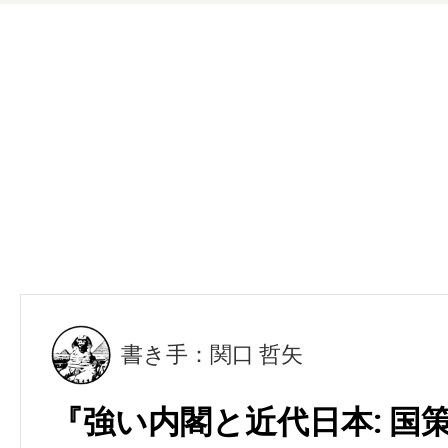
書き手：関口 哲矢
『強い内閣と近代日本: 国