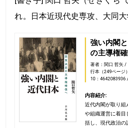
[書き手] 関口 哲矢（せきぐち 
れ。日本近現代史専攻、大同大
強い内閣と
の主導権確
著者：関口 哲矢
行本（249ページ
10：4642083936
内容紹介:
近代内閣が取り組
や組織運営に着目
括し、現代政治の