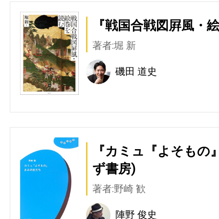
『戦国合戦図屛風・絵
著者:堀 新
磯田 道史
『カミュ『よそもの』
ず書房)
著者:野崎 歓
陣野 俊史