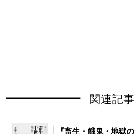
関連記
『畜生・餓鬼・地獄の