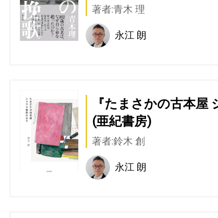
著者:青木 理
永江 朗
『たまさかの古本屋 
(亜紀書房)
著者:鈴木 創
永江 朗