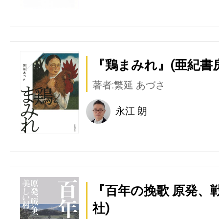
『鶏まみれ』(亜紀書房
著者:繁延 あづさ
永江 朗
『百年の挽歌 原発、
社)