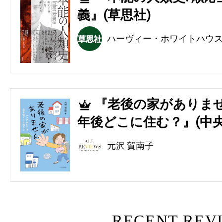
義』(草思社)
ハーヴィー・ホワイトハウ
『老後の家がありませ
5
年後どこに住む？』(中央
元沢 賀南子
RECENT REV