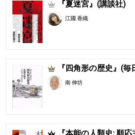
『夏迷宮』(講談社)
2
江國 香織
『四角形の歴史』(毎
3
南 伸坊
『本能の人類史: 順
4