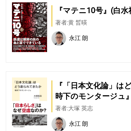
『マテニ10号』(白水
著者:黄 晳暎
永江 朗
『「日本文化論」はど
時下のモンタージュ』
著者:大塚 英志
永江 朗