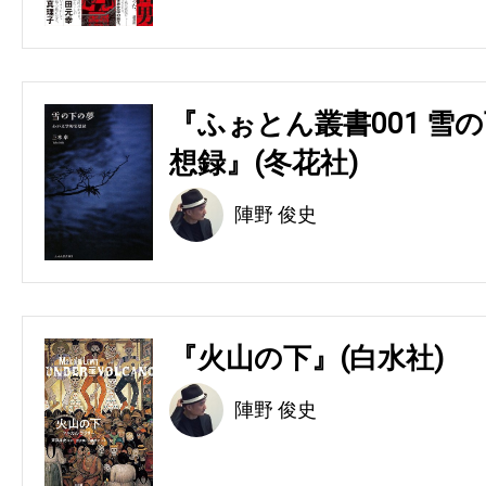
『ふぉとん叢書001 雪の
想録』(冬花社)
陣野 俊史
『火山の下』(白水社)
陣野 俊史