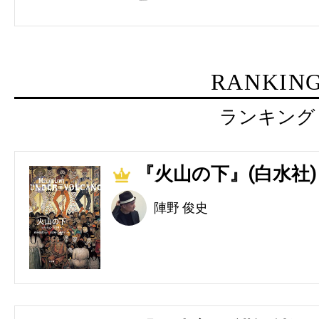
RANKIN
ランキング
『火山の下』(白水社)
1
陣野 俊史