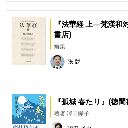
『法華経 上―梵漢和
書店)
編集:
張 競
『孤城 春たり』(徳間
著者:澤田瞳子