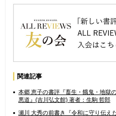
関連記事
本郷 恵子の書評『畜生・餓鬼・地獄の
悪道』(吉川弘文館) 著者：生駒 哲郎
瀬川 大秀の前書き『令和に守り伝えた