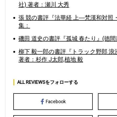
社) 著者：瀬川 大秀
張 競の書評『法華経 上―梵漢和対照・
集：
磯田 道史の書評『孤城 春たり』(徳間
柳下 毅一郎の書評『トラック野郎 浪
著者：杉作 J太郎,植地 毅
ALL REVIEWSをフォローする
Facebook