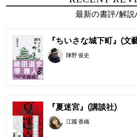
最新の書評/解説
『ちいさな城下町』(文藝
陣野 俊史
『夏迷宮』(講談社)
江國 香織