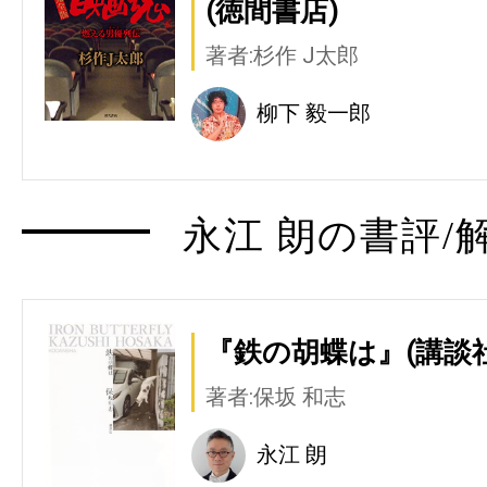
(徳間書店)
著者:杉作 J太郎
柳下 毅一郎
永江 朗の書評/
『鉄の胡蝶は』(講談社
著者:保坂 和志
永江 朗