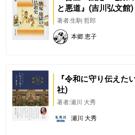
と悪道』(吉川弘文館)
著者:生駒 哲郎
本郷 恵子
『令和に守り伝えたい
社)
著者:瀬川 大秀
瀬川 大秀