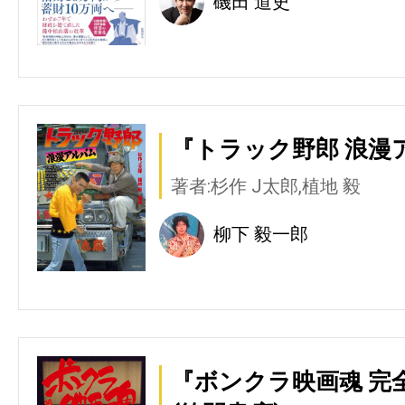
磯田 道史
『トラック野郎 浪漫
著者:杉作 J太郎,植地 毅
柳下 毅一郎
『ボンクラ映画魂 完全