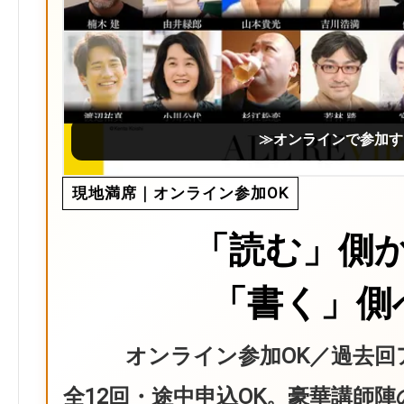
≫オンラインで参加す
現地満席｜オンライン参加OK
「読む」側
「書く」側
オンライン参加OK／過去回
全12回・途中申込OK。豪華講師