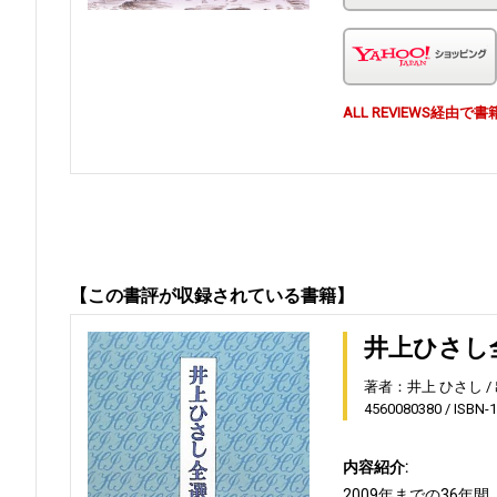
ALL REVIEWS経
【この書評が収録されている書籍】
井上ひさし
著者：井上 ひさし
4560080380
ISBN-
内容紹介:
2009年までの36