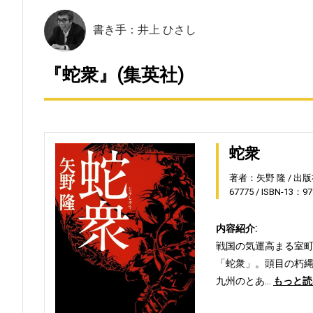
書き手：井上 ひさし
『蛇衆』(集英社)
蛇衆
著者：矢野 隆
出版
67775
ISBN-13：97
内容紹介:
戦国の気運高まる室
「蛇衆」。頭目の朽縄
九州のとあ…
もっと読