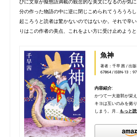
びに文章が擬態語満載の観念的な美文になるのが気に
分の作った物語の中に逆に閉じこめられてうろうろし
起ころうと読者は驚かないのではないか。それで辛い
りはこの作者の美点、これをよい方に受け止めようと
魚神
著者：千早 茜
出版
67864
ISBN-13：97
内容紹介:
かつて一大遊郭が栄
キヨは互いのみを拠
しまう。月…
もっと読