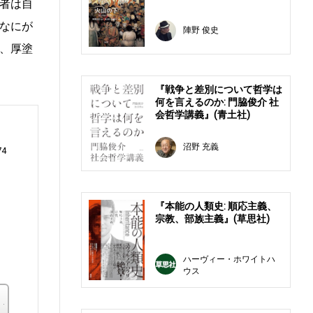
者は自
なにが
陣野 俊史
、厚塗
『戦争と差別について哲学は
何を言えるのか: 門脇俊介 社
会哲学講義』(青土社)
沼野 充義
74
『本能の人類史: 順応主義、
ケ
宗教、部族主義』(草思社)
て
ハーヴィー・ホワイトハ
ウス
楽天ブックス