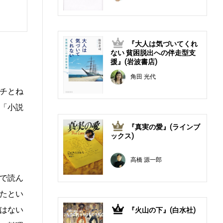
『大人は気づいてくれ
2
ない 貧困脱出への伴走型支
援』(岩波書店)
角田 光代
チとね
「小説
『真実の愛』(ラインブ
3
ックス)
高橋 源一郎
で読ん
たとい
はない
『火山の下』(白水社)
4