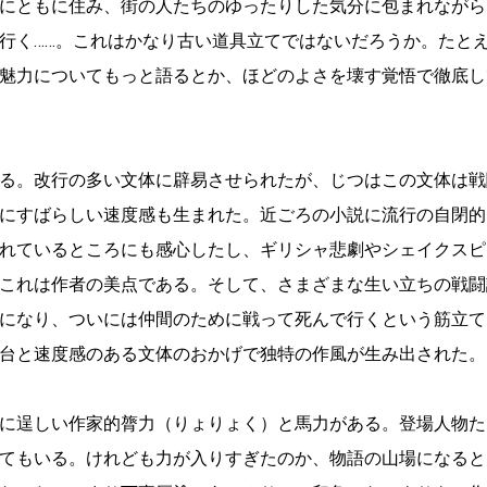
にともに住み、街の人たちのゆったりした気分に包まれながら
行く……。これはかなり古い道具立てではないだろうか。たと
魅力についてもっと語るとか、ほどのよさを壊す覚悟で徹底し
る。改行の多い文体に辟易させられたが、じつはこの文体は戦
にすばらしい速度感も生まれた。近ごろの小説に流行の自閉的
れているところにも感心したし、ギリシャ悲劇やシェイクスピ
これは作者の美点である。そして、さまざまな生い立ちの戦闘
になり、ついには仲間のために戦って死んで行くという筋立て
台と速度感のある文体のおかげで独特の作風が生み出された。
に逞しい作家的膂力（りょりょく）と馬力がある。登場人物た
てもいる。けれども力が入りすぎたのか、物語の山場になると