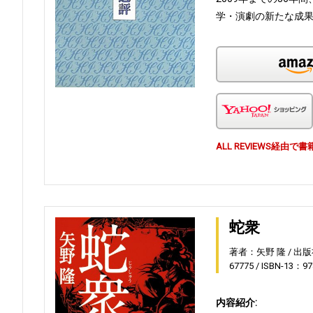
学・演劇の新たな成
ALL REVIEWS経
蛇衆
著者：矢野 隆
出版
67775
ISBN-13：97
内容紹介: