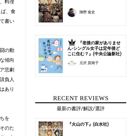
、料理
えば、食
陣野 俊史
て書い
『老後の家がありませ
5
ん-シングル女子は定年後ど
闘の動
こに住む？』(中央公論新社)
な傾向
元沢 賀南子
ア悲劇
請負人
はあり
RECENT REVIEWS
最新の書評/解説/選評
ちを
『火山の下』(白水社)
そのた