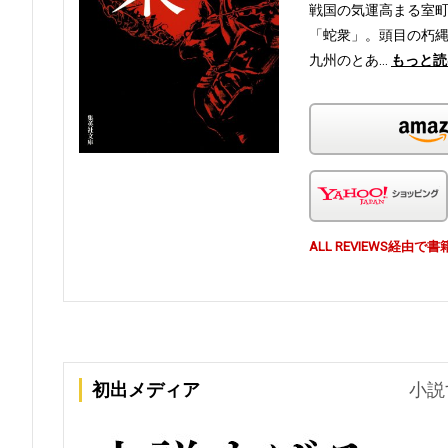
戦国の気運高まる室
「蛇衆」。頭目の朽縄
九州のとあ…
もっと読
ALL REVIEWS経
初出メディア
小説