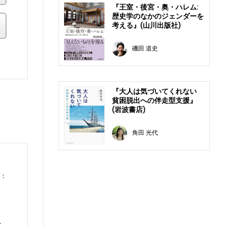
『王室・後宮・奥・ハレム:
歴史学のなかのジェンダーを
その他の書店
考える』(山川出版社)
磯田 道史
。
『大人は気づいてくれない
貧困脱出への伴走型支援』
(岩波書店)
角田 光代
0：
文