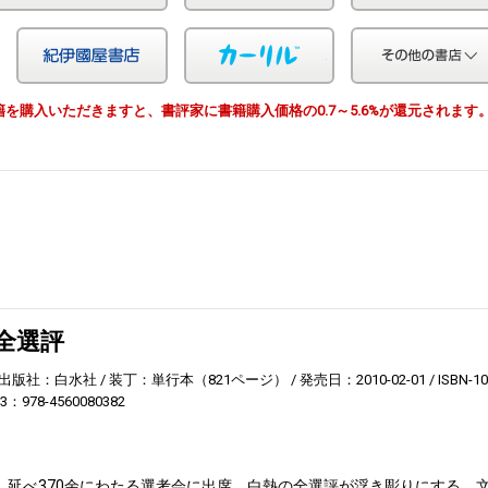
Yahoo!ショッピング
紀伊国屋
カーリル
由で書籍を購入いただきますと、書評家に書籍購入価格の0.7～5.6%が還元されます
全選評
出版社：白水社
装丁：単行本（821ページ）
発売日：2010-02-01
ISBN-1
13：978-4560080382
年間、延べ370余にわたる選考会に出席。白熱の全選評が浮き彫りにする、