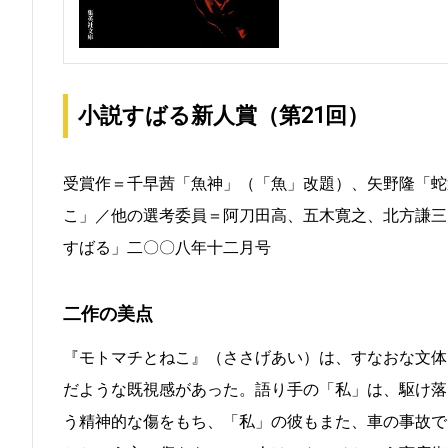
小説すばる新人賞（第21回）
受賞作＝千早茜「魚神」（「魚」改題）、矢野隆「蛇
こ」／他の選考委員＝阿刀田高、五木寛之、北方謙三
すばる」二〇〇八年十二月号
二作の美点
『モトマチとねこ』（ささげあい）は、すなおな文体
だような既視感があった。語り手の「私」は、駆け落
う精神的な傷をもち、「私」の彼もまた、車の事故で