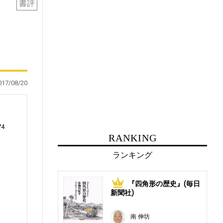
書評
017/08/20
74
RANKING
ランキング
は
『四角形の歴史』(毎日
1
。
新聞社)
南 伸坊