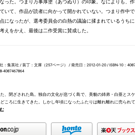
なった。つまり万事厚塗（あつぬり）の印象。なによりも、作
ていて、作品が読者に向かって開かれていない。つまり作中で
点になったが、選考委員会の白熱の議論に揉まれているうちに
考えをかえ、最後は二作受賞に賛成した。
社：集英社
装丁：文庫（257ページ）
発売日：2012-01-20
ISBN-10：408
8-4087467864
えた、閉ざされた島。独自の文化が息づく島で、美貌の姉弟・白亜とス
りどころに生きてきた。しかし年頃になったふたりは離れ離れに売られ
む
Amazon
honto