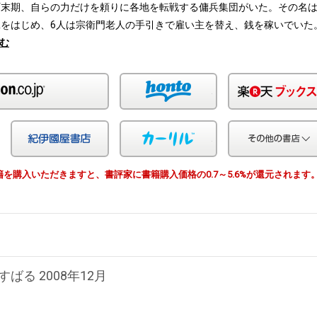
町末期、自らの力だけを頼りに各地を転戦する傭兵集団がいた。その名
をはじめ、6人は宗衛門老人の手引きで雇い主を替え、銭を稼いでいた
む
Amazon
honto
Yahoo!ショッピング
紀伊国屋
カーリル
由で書籍を購入いただきますと、書評家に書籍購入価格の0.7～5.6%が還元されます
すばる 2008年12月