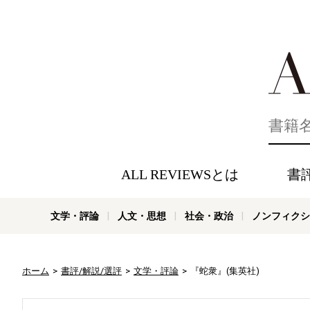
好きな書評
ALL REVIEWSとは
書
文学・評論
人文・思想
社会・政治
ノンフィクシ
ホーム
書評/解説/選評
文学・評論
『蛇衆』(集英社)