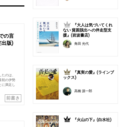
『大人は気づいてくれ
2
ない 貧困脱出への伴走型支
での言
援』(岩波書店)
笠出版)
角田 光代
『真実の愛』(ラインブ
3
したのは、
ックス)
最初の伊勢
とに満足し
高橋 源一郎
前書き
『火山の下』(白水社)
4