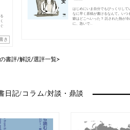
はじめにいま自分でもびっくりして
なに早く原稿が書けるなんて。いつ
る
癖はどこへいった？ 託された熱が冷
く
に、急いで…
ぐ
書き
の書評/解説/選評一覧>
書日記/コラム/対談・鼎談