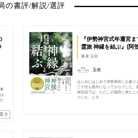
局の書評/解説/選評
の
『伊勢神宮式年遷宮ま
ラ
霊旅 神縁を結ぶ』(阿
著者:玉依
玉依
はじめにはじめて伊勢神宮にお参り
三十代も後半になってからでした。
事
神宮詣では、ただこの場所に来たこ
は
ていた、と今…
た
書き