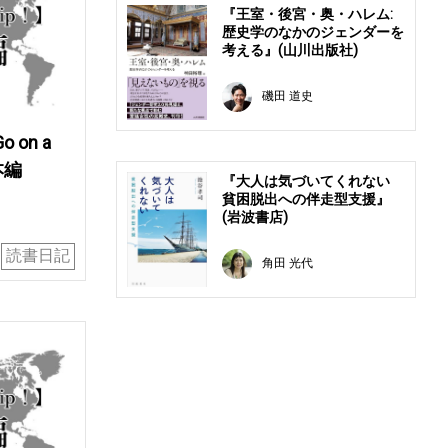
『王室・後宮・奥・ハレム:
歴史学のなかのジェンダーを
考える』(山川出版社)
磯田 道史
on a
本編
『大人は気づいてくれない
貧困脱出への伴走型支援』
(岩波書店)
読書日記
角田 光代