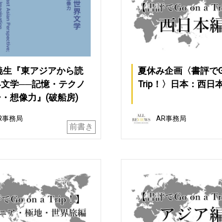
暁生『東アジアから読
夏休み企画〈書評でGo 
文学──記憶・テクノ
Trip！〉日本：西日
・想像力』(破船房)
R事務局
AR事務局
前書き