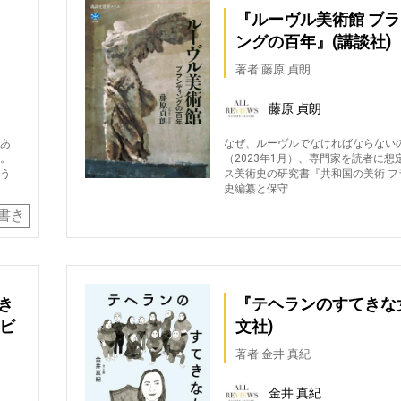
、
『ルーヴル美術館 ブ
ングの百年』(講談社)
著者:藤原 貞朗
藤原 貞朗
あ
なぜ、ルーヴルでなければならない
。
（2023年1月）、専門家を読者に想
う
ス美術史の研究書『共和国の美術 フ
史編纂と保守…
書き
き
『テヘランのすてきな
・ビ
文社)
著者:金井 真紀
金井 真紀