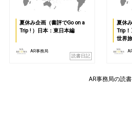
夏休み企画（書評でGo on a
夏休み
Trip ! ）日本：東日本編
Tri
世界
AR事務局
A
読書日記
AR事務局の読書