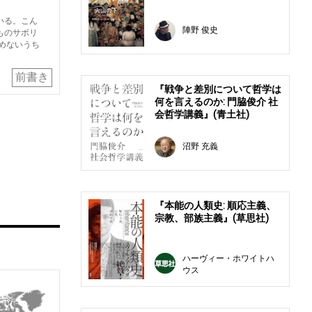
いる。こん
陣野 俊史
ものサボリ
めないうち
前書き
『戦争と差別について哲学は
何を言えるのか: 門脇俊介 社
会哲学講義』(青土社)
沼野 充義
『本能の人類史: 順応主義、
宗教、部族主義』(草思社)
ハーヴィー・ホワイトハ
ウス