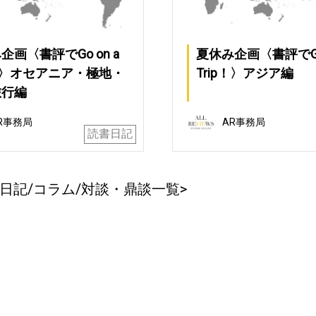
企画〈書評でGo on a
夏休み企画〈書評でGo 
p！〉オセアニア・極地・
Trip！〉アジア編
旅行編
R事務局
AR事務局
読書日記
日記/コラム/対談・鼎談一覧>