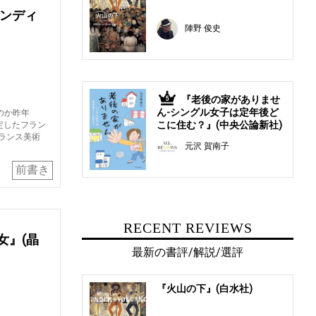
ランディ
陣野 俊史
『老後の家がありませ
5
ん-シングル女子は定年後ど
のか昨年
こに住む？』(中央公論新社)
定したフラン
ランス美術
元沢 賀南子
前書き
RECENT REVIEWS
女』(晶
最新の書評/解説/選評
『火山の下』(白水社)