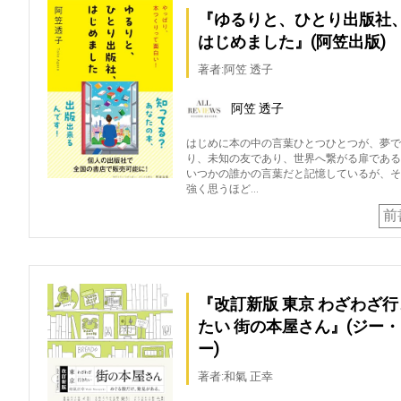
『ゆるりと、ひとり出版社
はじめました』(阿笠出版)
著者:阿笠 透子
阿笠 透子
はじめに本の中の言葉ひとつひとつが、夢で
り、未知の友であり、世界へ繋がる扉である
いつかの誰かの言葉だと記憶しているが、そ
強く思うほど…
前
『改訂新版 東京 わざわざ行
たい 街の本屋さん』(ジー
ー)
著者:和氣 正幸