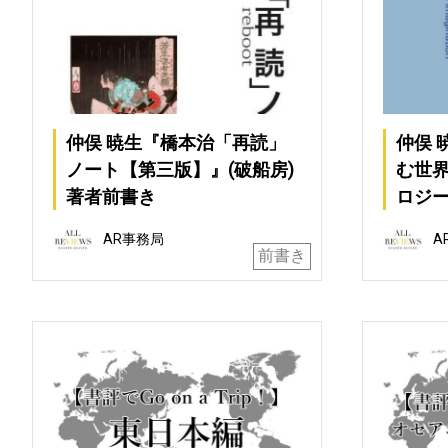
仲俣 暁生『橋本治「再読」
仲俣 
ノート【第三版】』(破船房)
む世界
著者前書き
ロジー
AR事務局
A
前書き