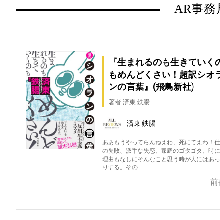
AR事務
『生まれるのも生きていく
もめんどくさい！超訳シオ
ンの言葉』(飛鳥新社)
著者:済東 鉄腸
済東 鉄腸
ああもうやってらんねえわ、死にてえわ！仕
の失敗、派手な失恋、家庭のゴタゴタ、時に
理由もなしにそんなこと思う時が人にはあっ
りする。その…
前