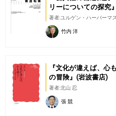
リーについての探究』
著者:ユルゲン・ハーバーマ
竹内 洋
『文化が違えば、心も
の冒険』(岩波書店)
著者:北山 忍
張 競