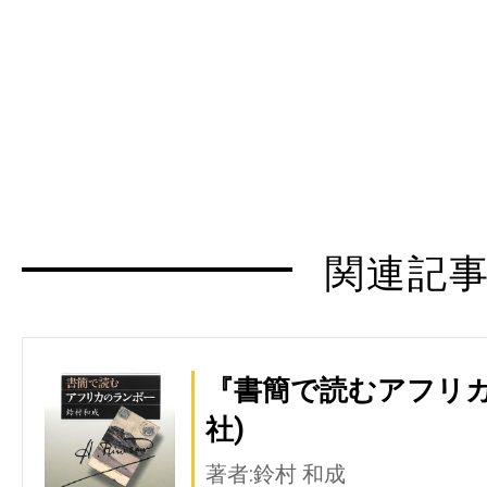
関連記
『書簡で読むアフリカ
社)
著者:鈴村 和成