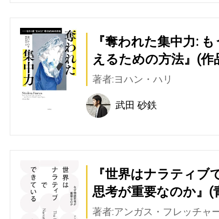
『奪われた集中力: 
えるための方法』(作
著者:ヨハン・ハリ
武田 砂鉄
『世界はナラティブで
思考が重要なのか』(
著者:アンガス・フレッチャ