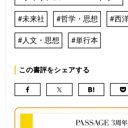
未来社
哲学・思想
西
人文・思想
単行本
この書評をシェアする
Facebook
X（旧
は
Poc
Twitter）
て
な
ブ
ッ
ク
マ