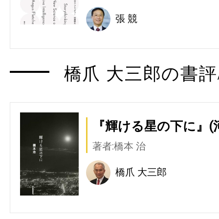
張 競
橋爪 大三郎の書評
『輝ける星の下に』(
著者:橋本 治
橋爪 大三郎