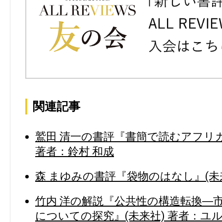
関連記事
鷲田 清一の書評『書簡で読むアフリカ
著者：鈴村 和成
森 まゆみの書評『袋物のはなし』(未来
竹内 洋の解説『公共性の構造転換―
についての探究』(未来社) 著者：ユ