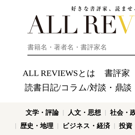
好きな書評家、読ませる書評。ALL REVIEWS
ALL REVIEWSとは
書評家
読書日記/コラム/対談・鼎談
文学・評論
人文・思想
社会・
歴史・地理
ビジネス・経済
投資