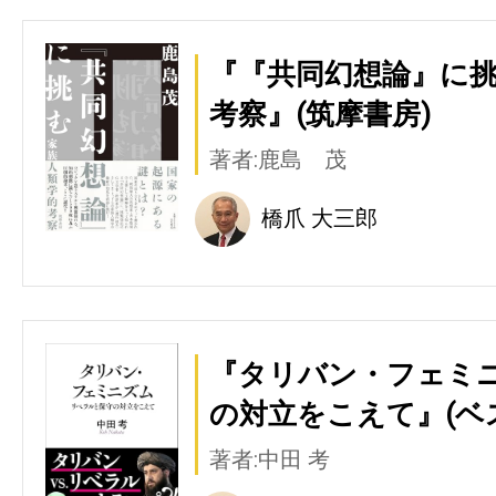
『『共同幻想論』に挑
考察』(筑摩書房)
著者:鹿島 茂
橋爪 大三郎
『タリバン・フェミニ
の対立をこえて』(ベ
著者:中田 考