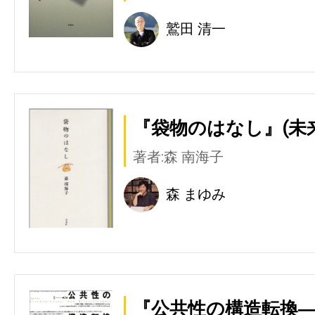
鷲田 清一
『袋物のはなし』(未
著者:森 南海子
森 まゆみ
『公共性の構造転換