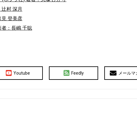
：辻村 深月
森見 登美彦
著者：長嶋 千聡
Youtube
Feedly
メールマ