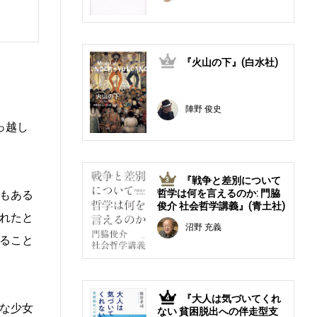
『火山の下』(白水社)
2
陣野 俊史
っ越し
『戦争と差別について
3
哲学は何を言えるのか: 門脇
もある
俊介 社会哲学講義』(青土社)
れたと
沼野 充義
ること
『大人は気づいてくれ
4
な少女
ない 貧困脱出への伴走型支