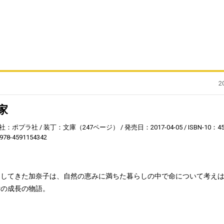
2
家
社：ポプラ社
装丁：文庫（247ページ）
発売日：2017-04-05
ISBN-10：4
978-4591154342
越してきた加奈子は、自然の恵みに満ちた暮らしの中で命について考え
女の成長の物語。