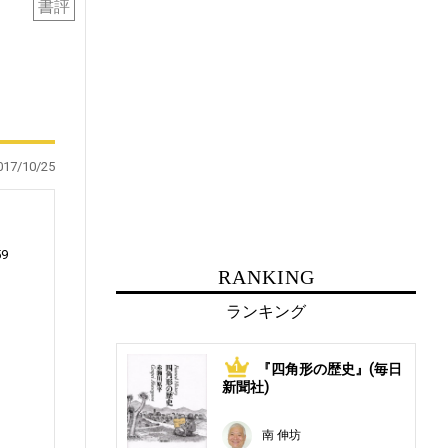
書評
017/10/25
59
RANKING
ランキング
は
『四角形の歴史』(毎日
1
新聞社)
南 伸坊