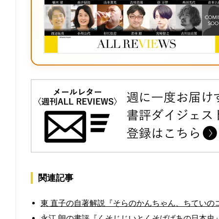
関連記事
東 直子の自著解説『そらのかんちゃん、ちていのコロち
永江 朗の書評『くそじじいとくそばばあの日本史』(