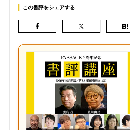
この書評をシェアする
Facebook
X（旧
は
Twitter）
て
な
ブ
ッ
ク
マ
ー
ク