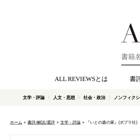
好きな書評
ALL REVIEWSとは
書
文学・評論
人文・思想
社会・政治
ノンフィクシ
ホーム
書評/解説/選評
文学・評論
『いとの森の家』(ポプラ社)