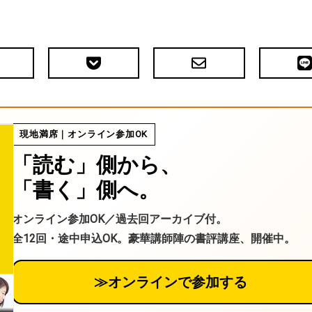
Pocket
メ
LIN
で
ー
送
ル
る
現地満席｜オンライン参加OK
「読む」側から、
「書く」側へ。
オンライン参加OK／過去回アーカイブ付。
全12回・途中申込OK。豪華講師陣の書評講座、開催中。
≫オンラインで参加する