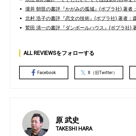
瀧井 朝世の書評『かがみの孤城』(ポプラ社) 著者
北村 浩子の書評『恋文の技術』(ポプラ社) 著者：
鷲田 清一の書評『ダンボールハウス』(ポプラ社) 
ALL REVIEWSをフォローする
Facebook
X（旧Twitter）
原 武史
TAKESHI HARA