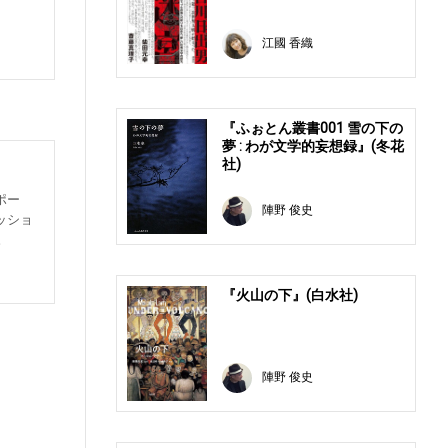
。
江國 香織
『ふぉとん叢書001 雪の下の
夢 : わが文学的妄想録』(冬花
社)
ポー
陣野 俊史
ッショ
。
『火山の下』(白水社)
陣野 俊史