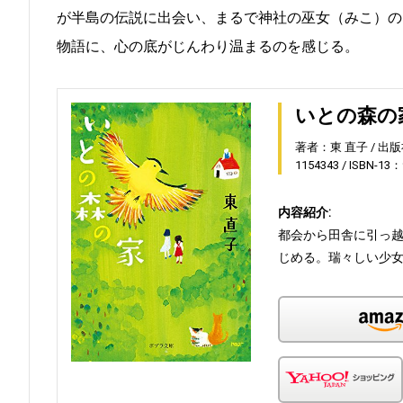
が半島の伝説に出会い、まるで神社の巫女（みこ）の
物語に、心の底がじんわり温まるのを感じる。
いとの森の
著者：東 直子
出版
1154343
ISBN-13：
内容紹介:
都会から田舎に引っ
じめる。瑞々しい少