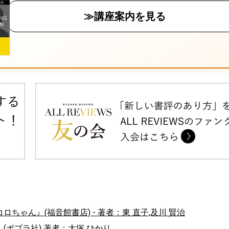
≫講座案内を見る
ゃん』(福音館書店) - 著者：東 直子,及川 賢治
ポプラ社) 著者：大塚 ひかり