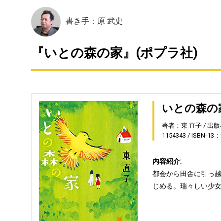
書き手：原 武史
『いとの森の家』(ポプラ社)
いとの森の
著者：東 直子
出版
1154343
ISBN-13：
内容紹介:
都会から田舎に引っ
じめる。瑞々しい少