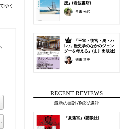
援』(岩波書店)
てゆく
角田 光代
『王室・後宮・奥・ハ
5
レム: 歴史学のなかのジェン
59
ダーを考える』(山川出版社)
磯田 道史
は
RECENT REVIEWS
楽天ブックス
最新の書評/解説/選評
『夏迷宮』(講談社)
その他の書店