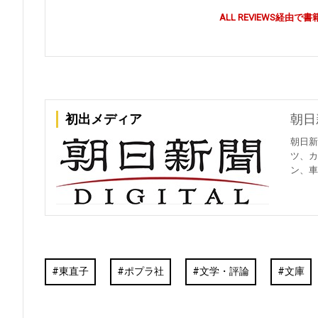
ALL REVIEWS経
初出メディア
朝日
朝日新
ツ、カ
ン、車
東直子
ポプラ社
文学・評論
文庫