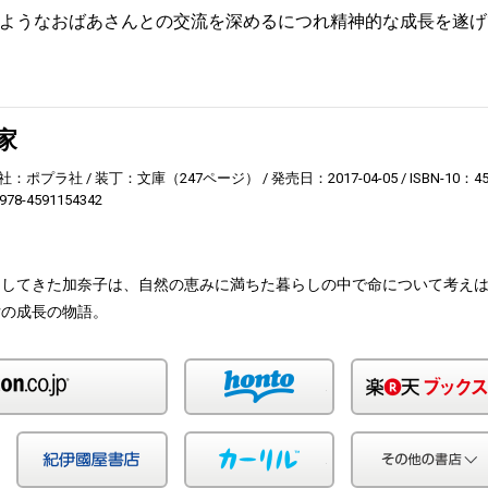
ようなおばあさんとの交流を深めるにつれ精神的な成長を遂げ
家
社：ポプラ社
装丁：文庫（247ページ）
発売日：2017-04-05
ISBN-10：4
978-4591154342
越してきた加奈子は、自然の恵みに満ちた暮らしの中で命について考え
女の成長の物語。
Amazon
honto
Yahoo!ショッピング
紀伊国屋
カーリル