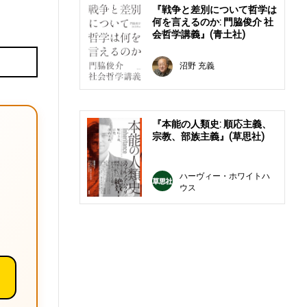
『戦争と差別について哲学は
何を言えるのか: 門脇俊介 社
会哲学講義』(青土社)
沼野 充義
E
『本能の人類史: 順応主義、
宗教、部族主義』(草思社)
ハーヴィー・ホワイトハ
ウス