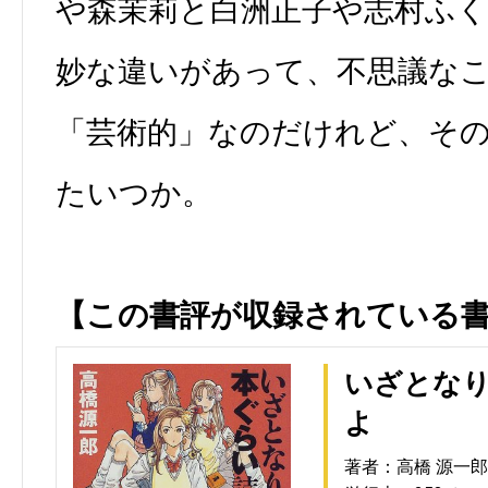
や森茉莉と白洲正子や志村ふ
妙な違いがあって、不思議な
「芸術的」なのだけれど、そ
たいつか。
【この書評が収録されている
いざとな
よ
著者：高橋 源一郎