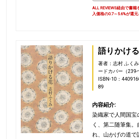
ALL REVIEWS経由
入価格の0.7～5.6%が還
語りかけ
著者：志村 ふくみ
ードカバー（239
ISBN-10：440916
89
内容紹介:
染織家で人間国宝
く、第二随筆集。
れ、山かげの道で