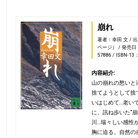
崩れ
著者：幸田 文
出
ページ）
発売日：1
57886
ISBN-13
内容紹介:
山の崩れの愁いと
捨てようとして捨
いはじめて…老い
に、訊ね歩いた"
川…瑞々しい感性
胸に迫る。自然の