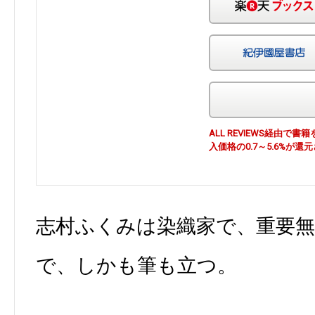
ALL REVIEWS経由
入価格の0.7～5.6%が還
志村ふくみは染織家で、重要無
で、しかも筆も立つ。