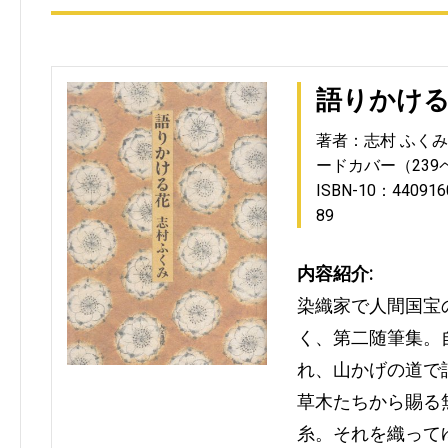
語りかけ
著者：志村 ふくみ
ードカバー（239
ISBN-10：440916
89
内容紹介:
染織家で人間国宝
く、第二随筆集。
れ、山かげの道で
草木たちから賜る
糸。それを織って