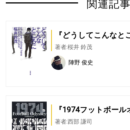
関連記
『どうしてこんなとこ
著者:桜井 鈴茂
陣野 俊史
『1974フットボール
著者:西部 謙司