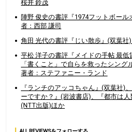
桜井 鈴茂
陣野 俊史の書評『1974フットボール
者：西部 謙司
角田 光代の書評『じい散歩』(双葉社)
平松 洋子の書評『メイドの手帖 最
「書くこと」で自らを救ったシングル
著者：ステファニー・ランド
『ランチのアッコちゃん』(双葉社)
ーですか？』(岩波書店)、『都市は
(NTT出版)ほか
ALL REVIEWSをフォローする