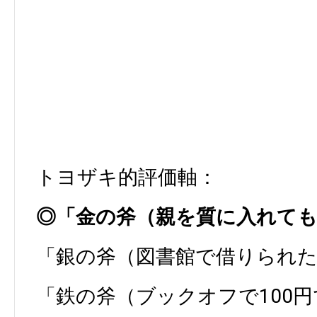
トヨザキ的評価軸：
◎「金の斧（親を質に入れて
「銀の斧（図書館で借りられ
「鉄の斧（ブックオフで100