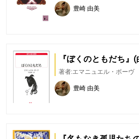
豊崎 由美
『ぼくのともだち』(
著者:エマニュエル・ボーヴ
豊崎 由美
『名もなき孤児たちの