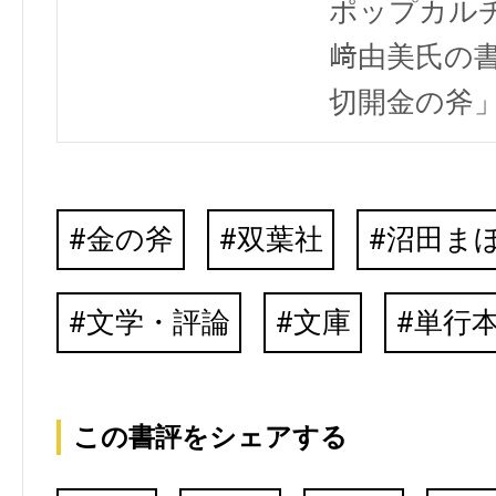
ポップカル
﨑由美氏の
切開金の斧
金の斧
双葉社
沼田ま
文学・評論
文庫
単行
この書評をシェアする