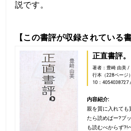
説です。
【この書評が収録されている
正直書評。
著者：豊崎 由美
行本（228ページ
10：4054038727
内容紹介:
親を質に入れても
たら読めばー?ブッ
も読むべからず?