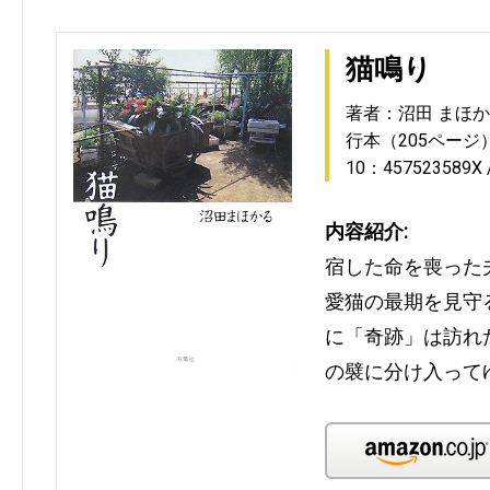
猫鳴り
著者：沼田 まほ
行本（205ページ
10：457523589X
内容紹介:
宿した命を喪った
愛猫の最期を見守
に「奇跡」は訪れ
の襞に分け入って