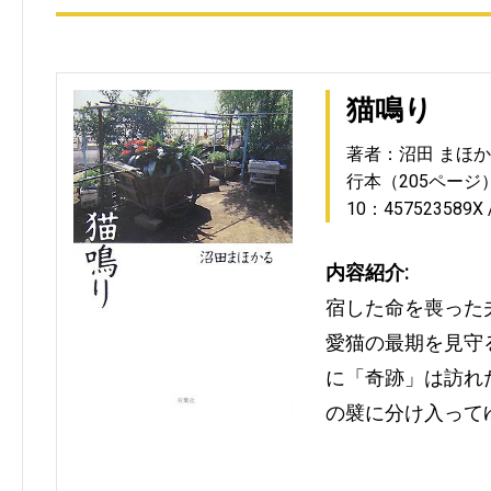
猫鳴り
著者：沼田 まほ
行本（205ページ
10：457523589X
内容紹介:
宿した命を喪った
愛猫の最期を見守
に「奇跡」は訪れ
の襞に分け入って