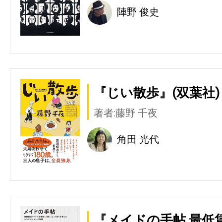
陣野 俊史
『じい散歩』(双葉社)
著者:藤野 千夜
角田 光代
『メイドの手帖 最低