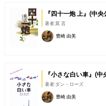
『四十一炮 上』(中央
著者:莫 言
豊崎 由美
『小さな白い車』(中
著者:ダン・ローズ
豊崎 由美