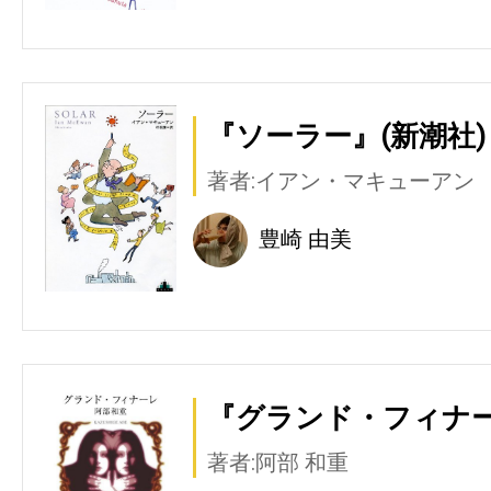
『ソーラー』(新潮社)
著者:イアン・マキューアン
豊崎 由美
『グランド・フィナー
著者:阿部 和重