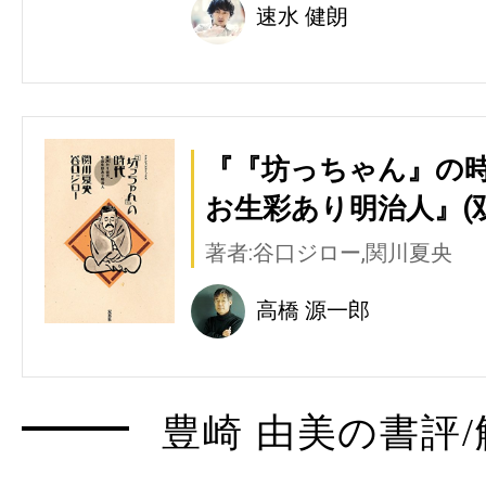
速水 健朗
『『坊っちゃん』の
お生彩あり明治人』(
著者:谷口ジロー,関川夏央
高橋 源一郎
豊崎 由美の書評/