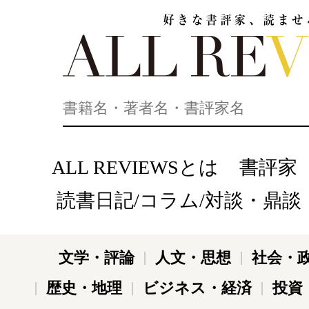
好きな書評家、読ませる書評。ALL REVIEWS
ALL REVIEWSとは
書評家
読書日記/コラム/対談・鼎談
文学・評論
人文・思想
社会・
歴史・地理
ビジネス・経済
投資