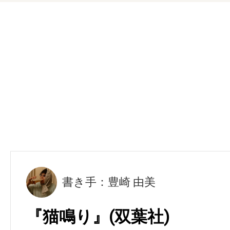
書き手：豊崎 由美
『猫鳴り』(双葉社)