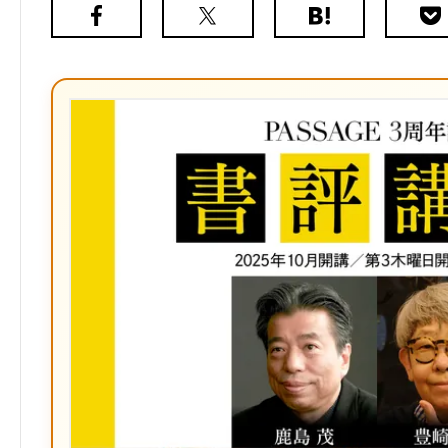
Facebook
X（旧
は
Poc
Twitter）
て
な
ブ
ッ
ク
マ
ー
ク