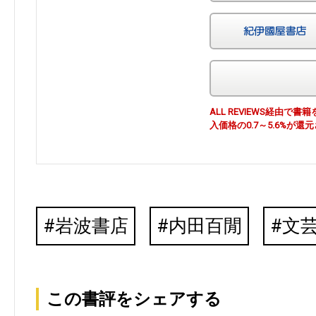
ALL REVIEWS経由
入価格の0.7～5.6%が還
岩波書店
内田百閒
文
この書評をシェアする