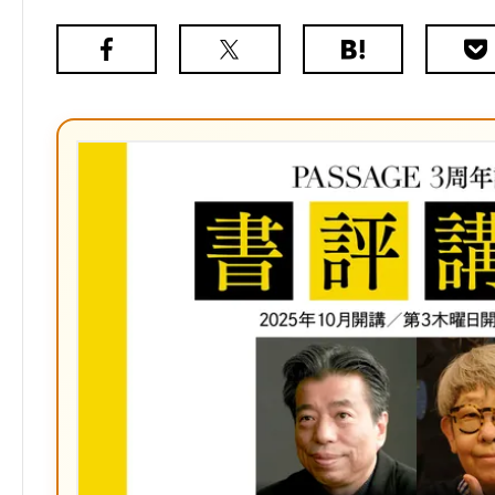
Facebook
X（旧
は
Poc
Twitter）
て
な
ブ
ッ
ク
マ
ー
ク