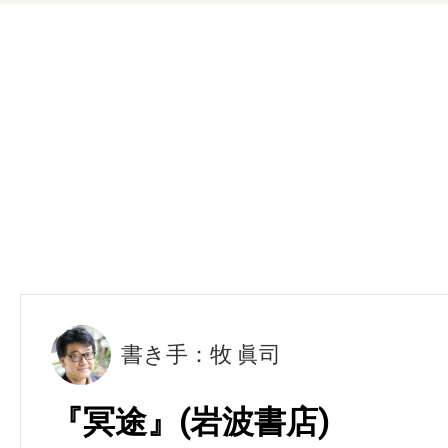
書き手：牧 眞司
『冥途』(岩波書店)