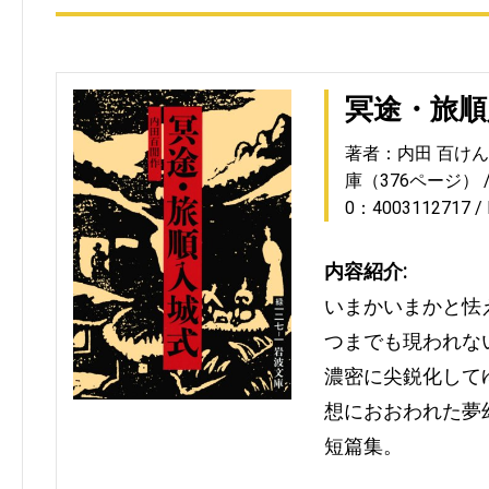
冥途・旅順
著者：内田 百けん
庫（376ページ）
0：4003112717
内容紹介:
いまかいまかと怯
つまでも現われな
濃密に尖鋭化して
想におおわれた夢
短篇集。