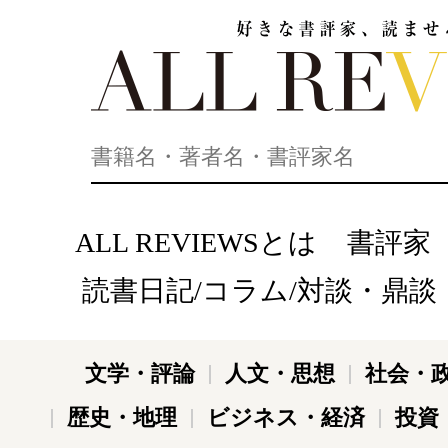
好きな書評家、読ませる書評。ALL REVIEWS
ALL REVIEWSとは
書評家
読書日記/コラム/対談・鼎談
文学・評論
人文・思想
社会・
歴史・地理
ビジネス・経済
投資