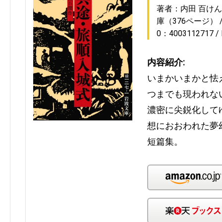
著者：内田 百けん
庫（376ページ）
0：4003112717
内容紹介:
いまかいまかと怯
つまでも現われな
濃密に尖鋭化して
想におおわれた夢
短篇集。