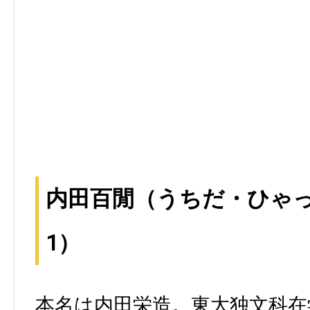
内田百閒（うちだ・ひゃっけん
1）
本名は内田栄造。東大独文科在