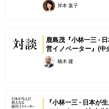
岸本 葉子
鹿島茂『小林一三 -
営イノベーター』(中
楠木 建
『小林一三 - 日本が