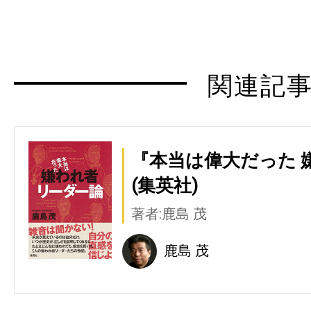
関連記
『本当は偉大だった 
(集英社)
著者:鹿島 茂
鹿島 茂