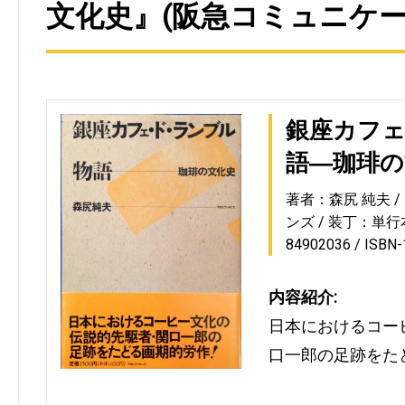
文化史』(阪急コミュニケー
銀座カフ
語―珈琲の
著者：森尻 純夫
ンズ
装丁：単行
84902036
ISBN
内容紹介:
日本におけるコー
口一郎の足跡をた