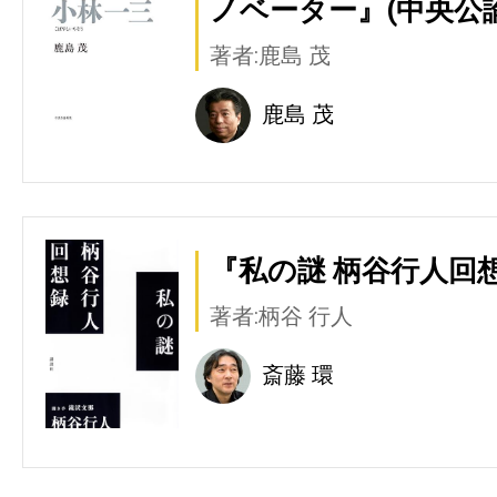
ノベーター』(中央公
著者:鹿島 茂
鹿島 茂
『私の謎 柄谷行人回想
著者:柄谷 行人
斎藤 環