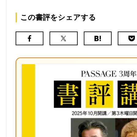
この書評をシェアする
Facebook
X（旧
は
Poc
Twitter）
て
な
ブ
ッ
ク
マ
ー
ク