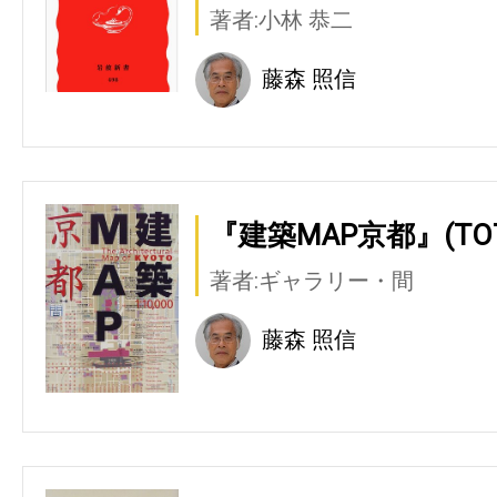
著者:小林 恭二
藤森 照信
『建築MAP京都』(TO
著者:ギャラリー・間
藤森 照信