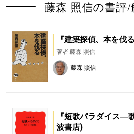
藤森 照信の書評/
『建築探偵、本を伐る
著者:藤森 照信
藤森 照信
『短歌パラダイス―歌
波書店)