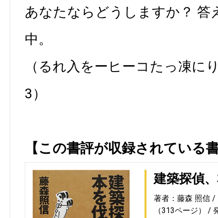
あなたならどうしますか？ 答
中。
（るれ入をーヒーコたっ凍にり
3）
【この書評が収録されている
建築探偵、
著者：藤森 照信
（313ページ）