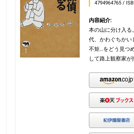
4794964765
IS
内容紹介:
本の山に分け入る
代、かわぐちかい
不矩…をどう見つ
して路上観察家が