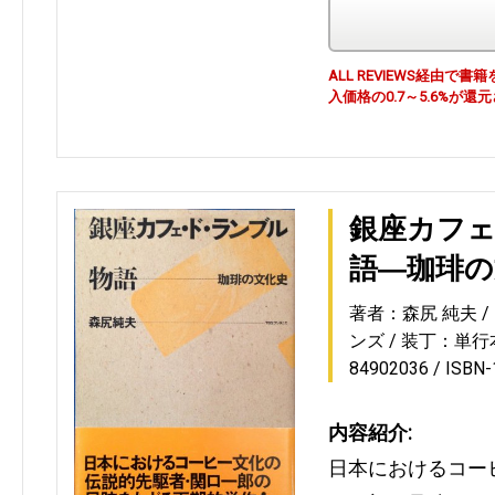
ALL REVIEWS経由
入価格の0.7～5.6%が還
銀座カフ
語―珈琲の
著者：森尻 純夫
ンズ
装丁：単行
84902036
ISBN
内容紹介:
日本におけるコー