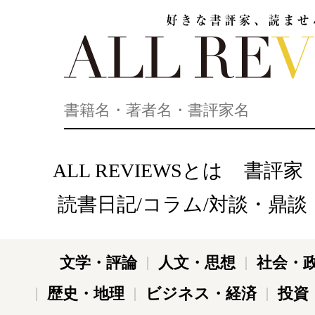
好きな書評家、読ませる書評。ALL REVIEWS
ALL REVIEWSとは
書評家
読書日記/コラム/対談・鼎談
文学・評論
人文・思想
社会・
歴史・地理
ビジネス・経済
投資