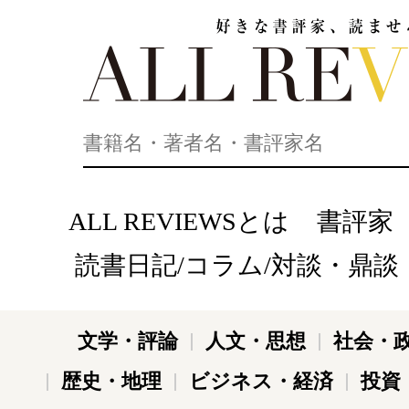
好きな書評家、読ませる書評。ALL REVIEWS
ALL REVIEWSとは
書評家
読書日記/コラム/対談・鼎談
文学・評論
人文・思想
社会・
歴史・地理
ビジネス・経済
投資