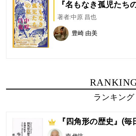
『名もなき孤児たちの
著者:中原 昌也
豊崎 由美
RANKIN
ランキング
『四角形の歴史』(毎
1
南 伸坊