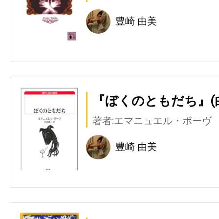
豊崎 由美
『ぼくのともだち』(
著者:エマニュエル・ボーヴ
豊崎 由美