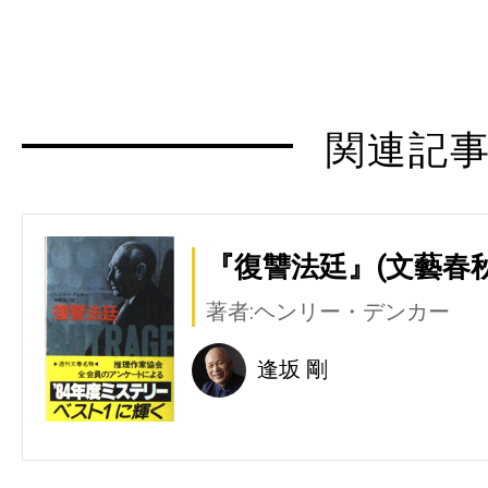
関連記
『復讐法廷』(文藝春秋
著者:ヘンリー・デンカー
逢坂 剛