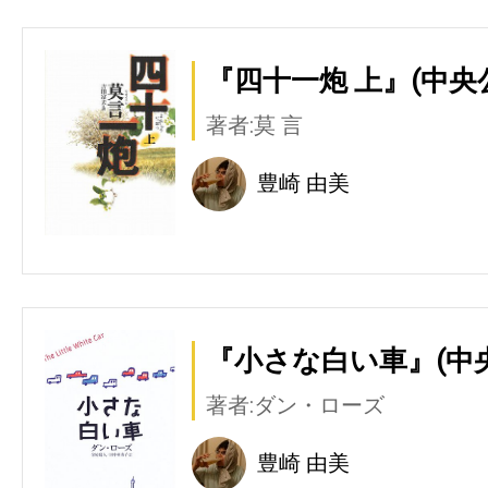
『四十一炮 上』(中央
著者:莫 言
豊崎 由美
『小さな白い車』(中
著者:ダン・ローズ
豊崎 由美