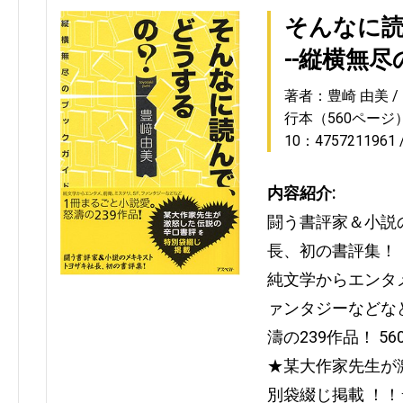
そんなに読
--縦横無
著者：豊崎 由美
行本（560ページ
10：4757211961
内容紹介:
闘う書評家＆小説
長、初の書評集！
純文学からエンタ
ァンタジーなどな
濤の239作品！ 5
★某大作家先生が
別袋綴じ掲載 ！！