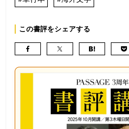
この書評をシェアする
Facebook
X（旧
は
Poc
Twitter）
て
な
ブ
ッ
ク
マ
ー
ク