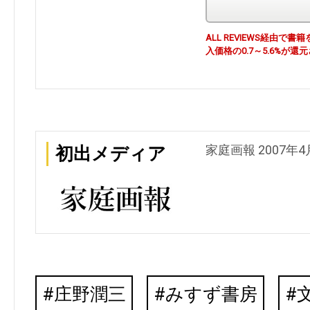
ALL REVIEWS経由
入価格の0.7～5.6%が還
家庭画報 2007年
初出メディア
庄野潤三
みすず書房