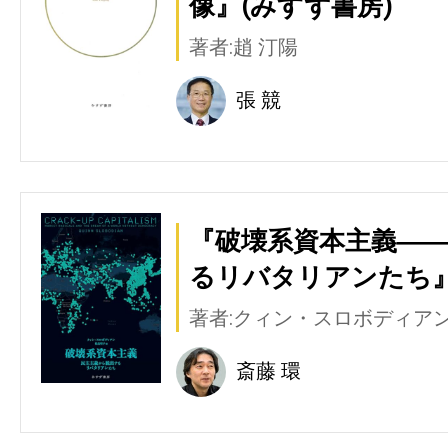
像』(みすず書房)
著者:趙 汀陽
張 競
『破壊系資本主義―
るリバタリアンたち』
著者:クィン・スロボディア
斎藤 環