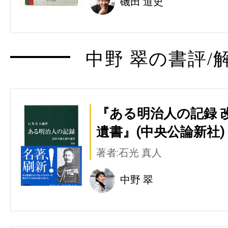
磯田 道史
中野 翠の書評/
『ある明治人の記録 改
遺書』(中央公論新社)
著者:石光 真人
中野 翠