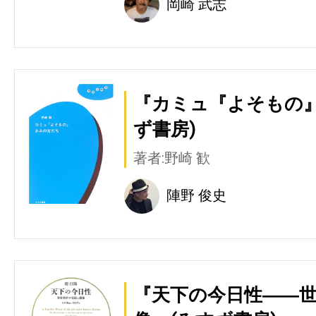
岡崎 武志
『カミュ『よそもの』
ず書房)
著者:野崎 歓
陣野 俊史
『天下の今日性――