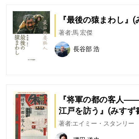
『最後の猿まわし』(
著者:馬 宏傑
長谷部 浩
『将軍の都の客人―
江戸を訪う』(みすず
著者:エイミー・スタンリー