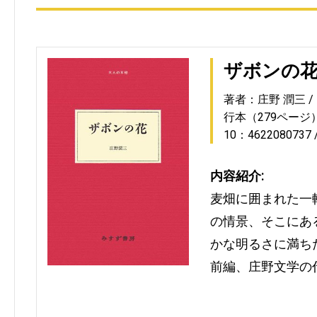
ザボンの
著者：庄野 潤三
行本（279ページ
10：4622080737
内容紹介:
麦畑に囲まれた一
の情景、そこにあ
かな明るさに満ち
前編、庄野文学の