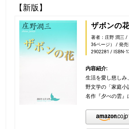
【新版】
ザボンの
著者：庄野 潤三
36ページ）
発売日
2902281
ISBN-
内容紹介:
生活を愛し慈しみ
野文学の「家庭小
名作『夕べの雲』