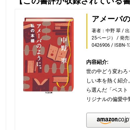
【この書評が収録されている
アメーバ
著者：中野 翠
出
25ページ）
発売日
0426906
ISBN-
内容紹介:
世の中どう変わろ
しい本を熱く紹介
ら選んだ「ベスト
リジナルの偏愛中