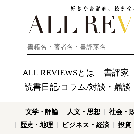
好きな書評家、読ませる書評。ALL REVIEWS
ALL REVIEWSとは
書評家
読書日記/コラム/対談・鼎談
文学・評論
人文・思想
社会・
歴史・地理
ビジネス・経済
投資