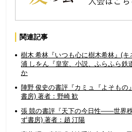
関連記事
樹木 希林『いつも心に樹木希林』(キ
浦 しをん『皇室、小説、ふらふら鉄道
か
陣野 俊史の書評『カミュ『よそもの
書房) 著者：野崎 歓
張 競の書評『天下の今日性――世界
ず書房) 著者：趙 汀陽