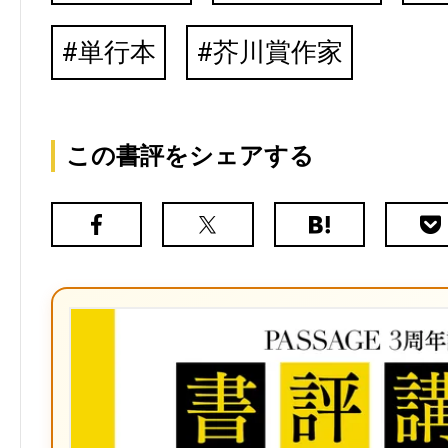
単行本
芥川賞作家
この書評をシェアする
Facebook
X（旧
は
Poc
Twitter）
て
な
ブ
ッ
ク
マ
ー
ク