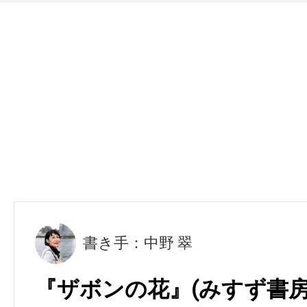
書き手：中野 翠
『ザボンの花』(みすず書房