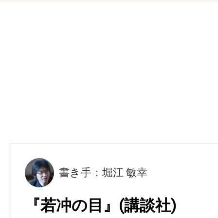
書き手：堀江 敏幸
『若冲の目』(講談社)