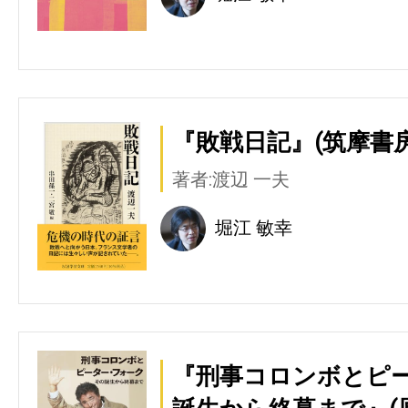
『敗戦日記』(筑摩書房
著者:渡辺 一夫
堀江 敏幸
『刑事コロンボとピー