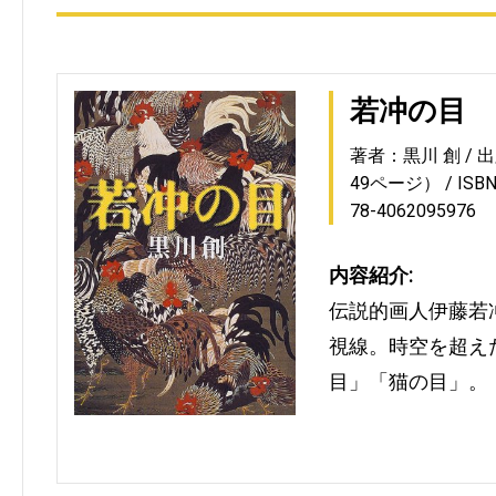
若冲の目
著者：黒川 創
出
49ページ）
ISB
78-4062095976
内容紹介:
伝説的画人伊藤若
視線。時空を超え
目」「猫の目」。