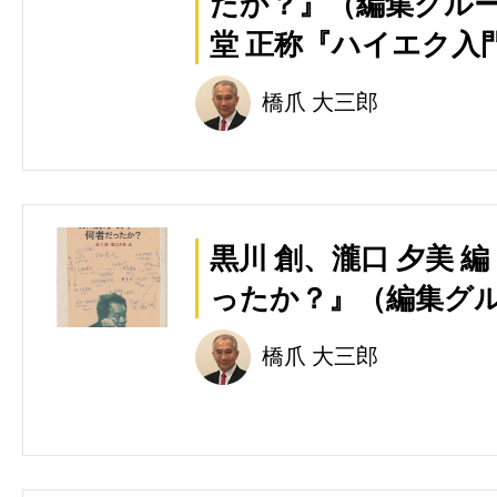
たか？』（編集グループ
堂 正称『ハイエク入
橋爪 大三郎
黒川 創、瀧口 夕美 
ったか？』（編集グル
橋爪 大三郎