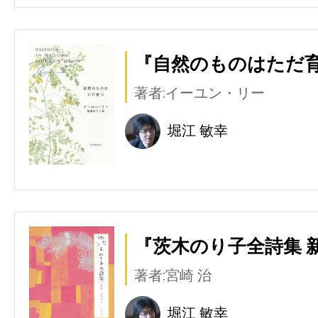
『自然のものはただ育
著者:イーユン・リー
堀江 敏幸
『茨木のり子全詩集 新
著者:宮崎 治
堀江 敏幸