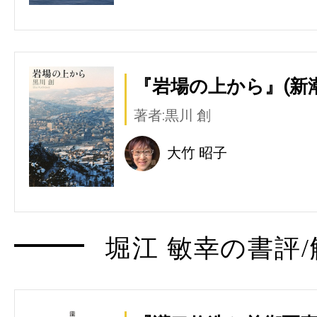
『岩場の上から』(新
著者:黒川 創
大竹 昭子
堀江 敏幸の書評/