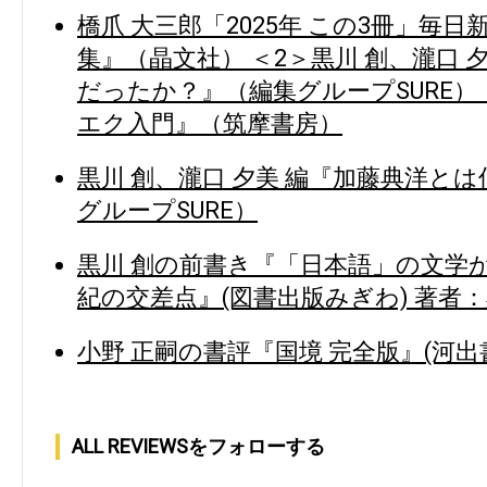
橋爪 大三郎「2025年 この3冊」毎
集』（晶文社） ＜2＞黒川 創、瀧口 
だったか？』（編集グループSURE） 
エク入門』（筑摩書房）
黒川 創、瀧口 夕美 編『加藤典洋と
グループSURE）
黒川 創の前書き『「日本語」の文学が
紀の交差点』(図書出版みぎわ) 著者：
小野 正嗣の書評『国境 完全版』(河出
ALL REVIEWSをフォローする