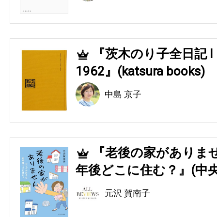
『茨木のり子全日記 Ⅰ 194
4
1962』(katsura books)
中島 京子
『老後の家がありませ
5
年後どこに住む？』(中央
元沢 賀南子