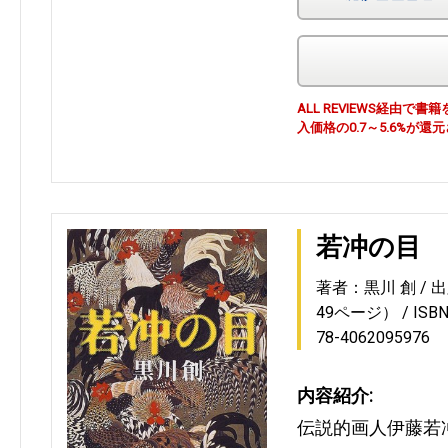
ALL REVIEWS経由
入価格の0.7～5.6%が還
若冲の目
著者：黒川 創
出
49ページ）
ISB
78-4062095976
内容紹介:
伝説的画人伊藤若