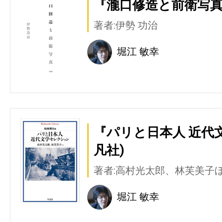
『瀧口修造と前衛写真
著者:伊勢 功治
堀江 敏幸
『パリと日本人 近代
凡社)
著者:高村光太郎、林芙美子
堀江 敏幸