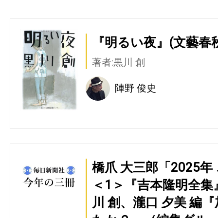
『明るい夜』(文藝春秋
著者:黒川 創
陣野 俊史
橋爪 大三郎「2025
＜1＞『吉本隆明全集
川 創、瀧口 夕美 編