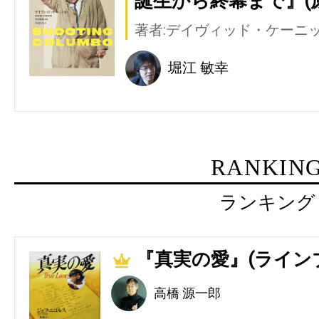
誕生から終幕まで』(
著者:デイヴィッド・ケーニ
堀江 敏幸
RANKIN
ランキング
『真実の愛』(ライン
1
高橋 源一郎