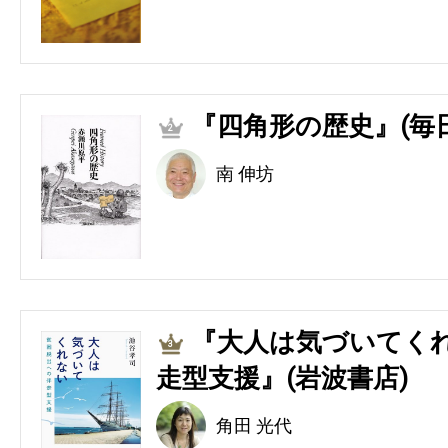
『四角形の歴史』(毎
2
南 伸坊
『大人は気づいてくれ
3
走型支援』(岩波書店)
角田 光代