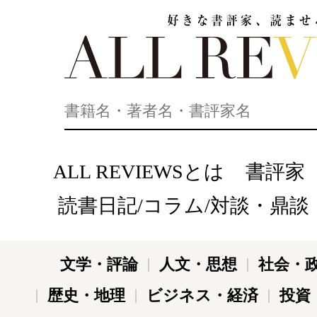
好きな書評家、読ませる書評。ALL REVIEWS
ALL REVIEWSとは
書評家
読書日記/コラム/対談・鼎談
文学・評論
人文・思想
社会・
歴史・地理
ビジネス・経済
投資