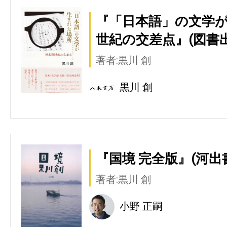
『「日本語」の文学が生
世紀の交差点』(図書
著者:黒川 創
黒川 創
『国境 完全版』(河出
著者:黒川 創
小野 正嗣