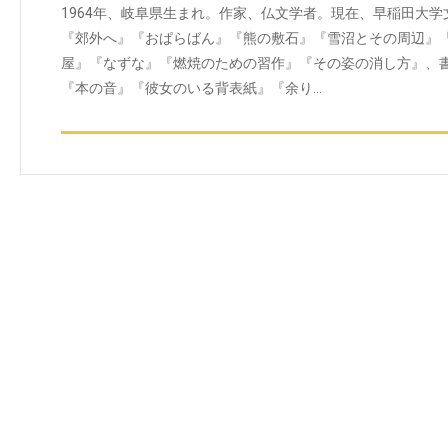
1964年、岐阜県生まれ。作家、仏文学者。現在、早稲田大
『郊外へ』『おぱらばん』『熊の敷石』『雪沼とその周辺』
屋』『なずな』『燃焼のための習作』『その姿の消し方』、
『本の音』『彼女のいる背表紙』『余り…