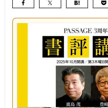
Facebook
X（旧
は
Poc
Twitter）
て
な
ブ
ッ
ク
マ
ー
ク