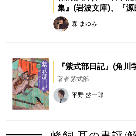
集』(岩波文庫)、『源
森 まゆみ
『紫式部日記』(角川
著者:紫式部
平野 啓一郎
蜂飼 耳の書評/