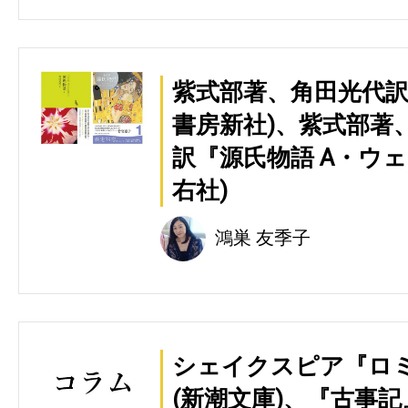
紫式部著、角田光代訳
書房新社)、紫式部著
訳『源氏物語 A・ウェ
右社)
鴻巣 友季子
シェイクスピア『ロ
(新潮文庫)、『古事記