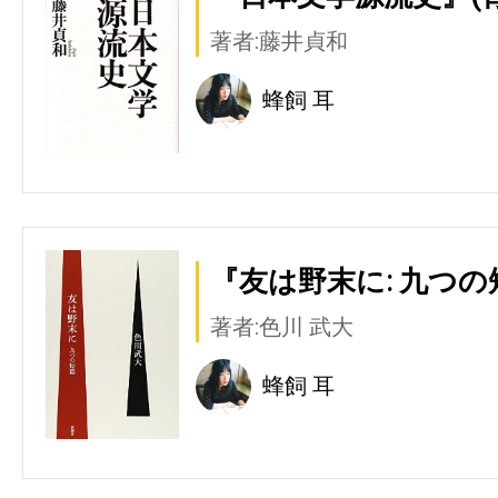
著者:藤井貞和
蜂飼 耳
『友は野末に: 九つの
著者:色川 武大
蜂飼 耳