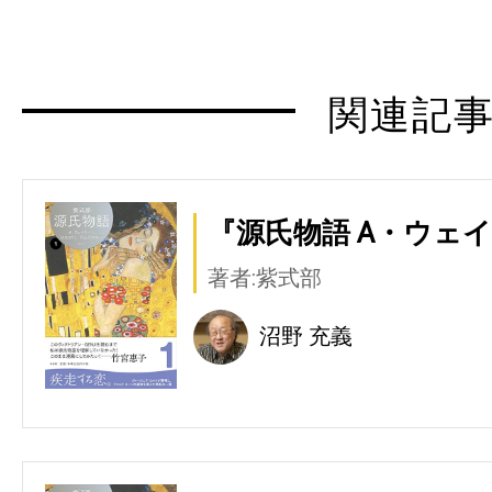
関連記
『源氏物語 A・ウェイ
著者:紫式部
沼野 充義