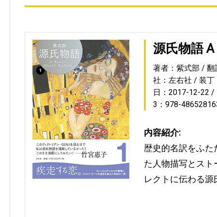
源氏物語 
著者：紫式部
翻
社：左右社
装丁
日：2017-12-22
3：978-48652816
内容紹介:
歴史的名訳をふた
た人物描写とスト
レクトに伝わる源