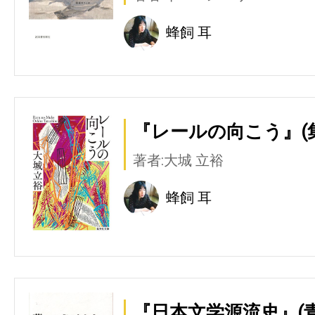
蜂飼 耳
『レールの向こう』(
著者:大城 立裕
蜂飼 耳
『日本文学源流史』(