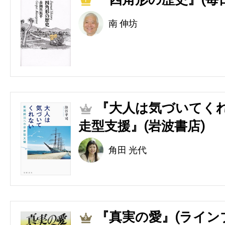
1
南 伸坊
『大人は気づいてくれ
2
走型支援』(岩波書店)
角田 光代
『真実の愛』(ライン
3