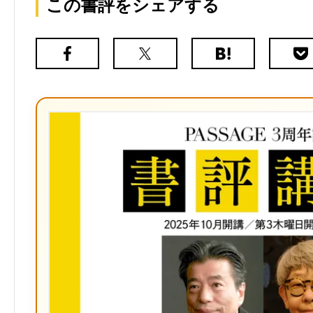
この書評をシェアする
Facebook
X（旧
は
Poc
Twitter）
て
な
ブ
ッ
ク
マ
ー
ク