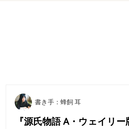
書き手：蜂飼 耳
『源氏物語 A・ウェイリー版