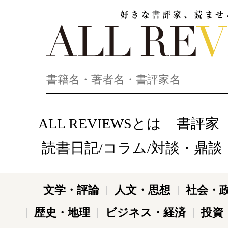
好きな書評家、読ませる書評。ALL REVIEWS
ALL REVIEWSとは
書評家
読書日記/コラム/対談・鼎談
文学・評論
人文・思想
社会・
歴史・地理
ビジネス・経済
投資