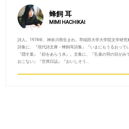
蜂飼 耳
MIMI HACHIKAI
詩人。1974年、神奈川県生まれ。早稲田大学大学院文学研
詩集に、『現代詩文庫・蜂飼耳詩集』『いまにもうるおって
『隠す葉』『顔をあらう水』。文集に、『孔雀の羽の目がみ
おこない』『空席日誌』『おいしそう…