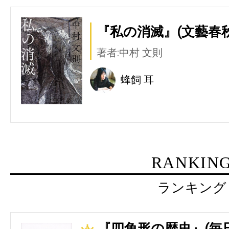
『私の消滅』(文藝春秋
著者:中村 文則
蜂飼 耳
RANKIN
ランキング
『四角形の歴史』(毎