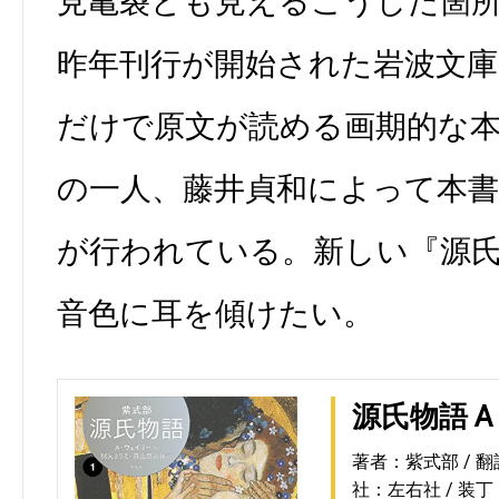
見亀裂とも見えるこうした箇
昨年刊行が開始された岩波文庫
だけで原文が読める画期的な
の一人、藤井貞和によって本書
が行われている。新しい『源
音色に耳を傾けたい。
源氏物語 
著者：紫式部
翻
社：左右社
装丁