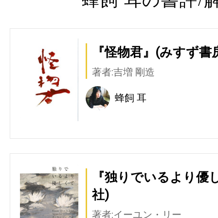
『怪物君』(みすず書房
著者:吉増 剛造
蜂飼 耳
『独りでいるより優し
社)
著者:イーユン・リー