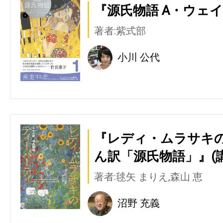
『源氏物語 A・ウェイ
著者:紫式部
小川 公代
『レディ・ムラサキの
ん訳「源氏物語」』(
著者:毬矢 まりえ,森山 恵
沼野 充義