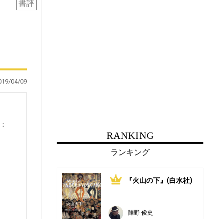
書評
019/04/09
0：
RANKING
ランキング
『火山の下』(白水社)
1
て
陣野 俊史