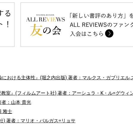
における主体性』(堀之内出版) 著者：マルクス・ガブリエル,
説教室』(フィルムアート社) 著者：アーシュラ・K・ル=グウィ
著者：山本 貴光
 雅士
社) 著者：マリオ・バルガス=リョサ