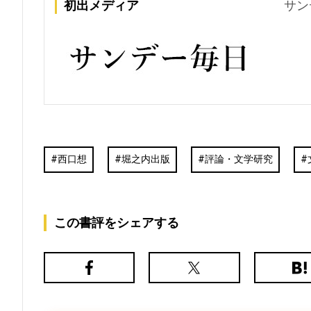
初出メディア
サン
西口想
堀之内出版
評論・文学研究
この書評をシェアする
Facebook
X（旧
は
Twitter）
て
な