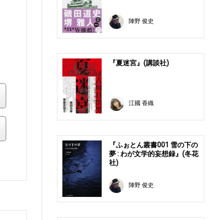
陣野 俊史
て
『夏迷宮』(講談社)
楽天ブックス
江國 香織
その他の書店
『ふぉとん叢書001 雪の下の
夢 : わが文学的妄想録』(冬花
。
社)
陣野 俊史