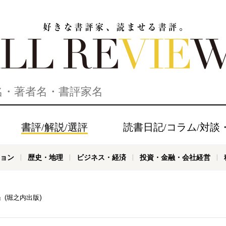
家、読ませる書評。ALL REVIEWS
書評/解説/選評
読書日記/コラム/対談
ョン
歴史・地理
ビジネス・経済
投資・金融・会社経営
(堀之内出版)