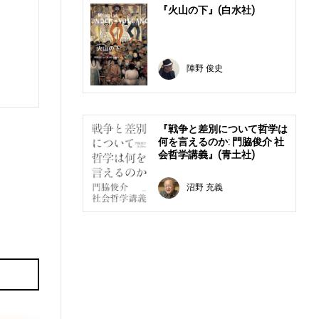
『火山の下』(白水社)
陣野 俊史
『戦争と差別について哲学は
何を言えるのか: 門脇俊介 社
会哲学講義』(青土社)
沼野 充義
E