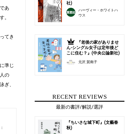
社)
であ
ハーヴィー・ホワイトハ
ウス
す。
ってき
『老後の家がありませ
5
ん-シングル女子は定年後ど
こに住む？』(中央公論新社)
元沢 賀南子
に準じ
人の
泳ぎ、
RECENT REVIEWS
最新の書評/解説/選評
『ちいさな城下町』(文藝春
秋)
0：