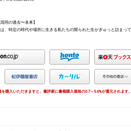
私混同の過去〜未来】
には、特定の時代や場所に生きる私たちの限られた生がぎゅっと詰まっ
Amazon
honto
Yahoo!ショッピング
紀伊国屋
カーリル
由で書籍を購入いただきますと、書評家に書籍購入価格の0.7～5.6%が還元されます