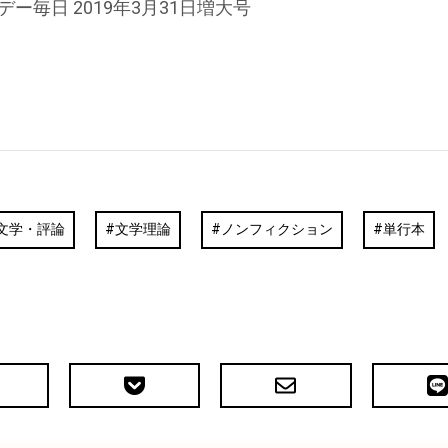
デー毎日 2019年3月31日増大号
文学・評論
文学理論
ノンフィクション
単行本
Pocket
メ
LIN
で
ー
送
ル