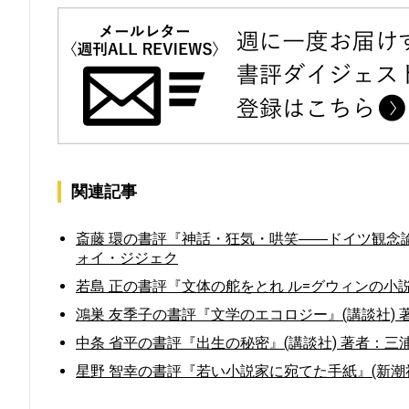
関連記事
斎藤 環の書評『神話・狂気・哄笑――ドイツ観念論
ォイ・ジジェク
若島 正の書評『文体の舵をとれ ル=グウィンの小
鴻巣 友季子の書評『文学のエコロジー』(講談社) 
中条 省平の書評『出生の秘密』(講談社) 著者：三浦
星野 智幸の書評『若い小説家に宛てた手紙』(新潮