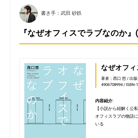
書き手：武田 砂鉄
『なぜオフィスでラブなのか』(
なぜオフィ
著者：西口 想
出版
4906708994
ISBN-
内容紹介:
【小説から紐解く公
オフィスラブの物語
いる