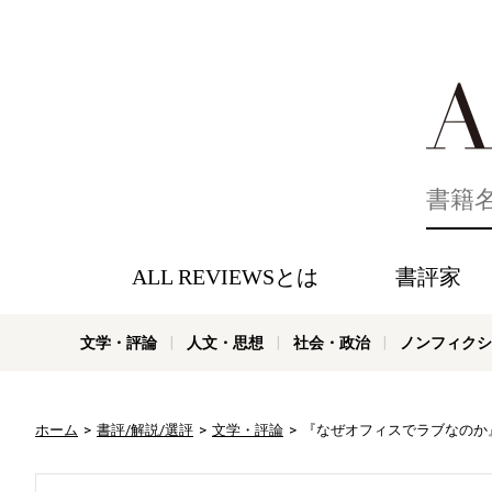
好きな書評
ALL REVIEWSとは
書評家
文学・評論
人文・思想
社会・政治
ノンフィクシ
ホーム
書評/解説/選評
文学・評論
『なぜオフィスでラブなのか』