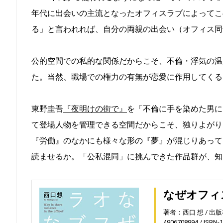
年代に出会いの主流となったオフィスラブによってこ
る」と言われれば、自分の両親の出会い（オフィス同
公的空間での私的な関係だからこそ、不倫・浮気の温
た。当然、職場での権力の有無が恋愛に作用してくる
東野圭吾
『夜明けの街で』
を「不倫に手を染めた男に
て登場人物を管理できる空間だからこそ、独りよがり
『労働』のなかにも様々な形の『夢』が混じりあって
読ませるか。「公私混同」に挑んできた作品群が、知
なぜオフィ
著者：西口 想
出版
4906708994
ISBN-