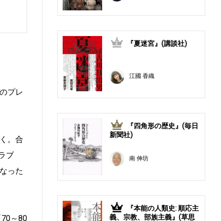
『夏迷宮』(講談社)
2
江國 香織
のプレ
『四角形の歴史』(毎日
3
新聞社)
く。合
ラブ
南 伸坊
なった
『本能の人類史: 順応主
4
義、宗教、部族主義』(草思
0～80